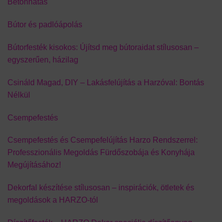
Betonhatás
Bútor és padlóápolás
Bútorfesték kisokos: Újítsd meg bútoraidat stílusosan –
egyszerűen, házilag
Csináld Magad, DIY – Lakásfelújítás a Harzóval: Bontás
Nélkül
Csempefestés
Csempefestés és Csempefelújítás Harzo Rendszerrel:
Professzionális Megoldás Fürdőszobája és Konyhája
Megújításához!
Dekorfal készítése stílusosan – inspirációk, ötletek és
megoldások a HARZO-tól