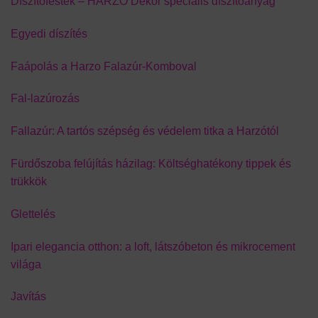
Díszítőfesték – HARZO Dekor speciális díszítőanyag
Egyedi díszítés
Faápolás a Harzo Falazúr-Komboval
Fal-lazúrozás
Fallazúr: A tartós szépség és védelem titka a Harzótól
Fürdőszoba felújítás házilag: Költséghatékony tippek és
trükkök
Glettelés
Ipari elegancia otthon: a loft, látszóbeton és mikrocement
világa
Javítás