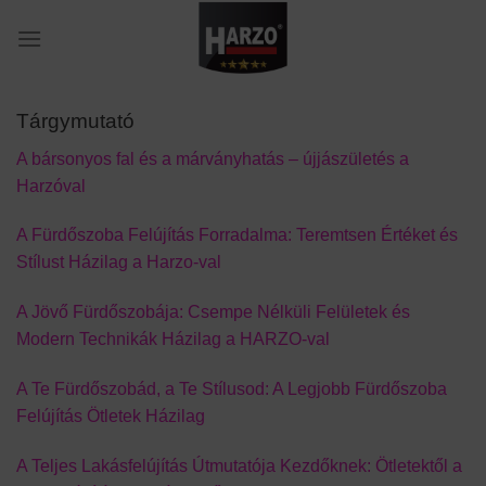
Skip
to
content
Tárgymutató
A bársonyos fal és a márványhatás – újjászületés a
Harzóval
A Fürdőszoba Felújítás Forradalma: Teremtsen Értéket és
Stílust Házilag a Harzo-val
A Jövő Fürdőszobája: Csempe Nélküli Felületek és
Modern Technikák Házilag a HARZO-val
A Te Fürdőszobád, a Te Stílusod: A Legjobb Fürdőszoba
Felújítás Ötletek Házilag
A Teljes Lakásfelújítás Útmutatója Kezdőknek: Ötletektől a