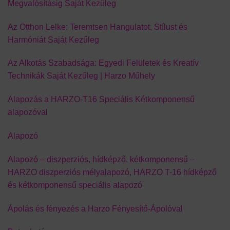
Megvalósításig Saját Kezűleg
Az Otthon Lelke: Teremtsen Hangulatot, Stílust és
Harmóniát Saját Kezűleg
Az Alkotás Szabadsága: Egyedi Felületek és Kreatív
Technikák Saját Kezűleg | Harzo Műhely
Alapozás a HARZO-T16 Speciális Kétkomponensű
alapozóval
Alapozó
Alapozó – diszperziós, hídképző, kétkomponensű –
HARZO diszperziós mélyalapozó, HARZO T-16 hídképző
és kétkomponensű speciális alapozó
Ápolás és fényezés a Harzo Fényesítő-Ápolóval