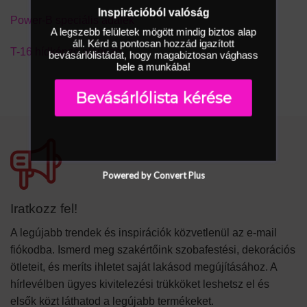
Inspirációból valóság
Power-B speciális adalék
A legszebb felületek mögött mindig biztos alap
áll. Kérd a pontosan hozzád igazított
T-16 hídképző alapozó
bevásárlólistádat, hogy magabiztosan vághass
bele a munkába!
Bevásárlólista kérése
Powered by Convert Plus
Iratkozz fel!
A legújabb trendek és inspirációk közvetlenül az e-mail
fiókodba. Ismerd meg szakértőink szobafestési, dekorációs
ötleteit, és meríts ihletet saját lakásod megújításához. A
hírlevélben ügyes kivitelezési trükköket leshetsz el és
elsők közt láthatod a legújabb termékeket.