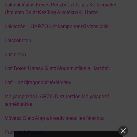
Lakásfelújítás Kevés Pénzből: A Teljes Költségvetési
Útmutató Saját Kezűleg Alkotóknak | Harzo
Lakkozás – HARZO Két komponensű vizes lakk
Látszóbeton
Loft beton
Loft Beton Hatású Glett: Modern stílus a Harzótól
Loft – az újragondolt térélmény
Mélyalapozás HARZO Diszperziós Mélyalapozó
termékünkkel
Művész Glett: Alap a kreatív stenciles falakhoz
Parketta lakkozás