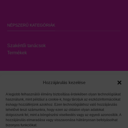
NÉPSZERŰ KATEGÓRIÁK
Szakértői tanácsok
Termékek
Hozzájárulás kezelése
A legjobb felhasználói élmény biztosítása érdekében olyan technológiákat
használunk, mint például a cookie-k, hogy tároljuk az eszközinformációkat
Viszonteladói oldal
|
Adatvédelem
|
HARZO tárgymutató
és/vagy hozzáférjünk azokhoz. Ezen technológiákhoz való hozzájárulás
lehetővé teszi számunkra, hogy ezen az oldalon olyan adatokat
dolgozzunk fel, mint a böngészési viselkedés vagy az egyedi azonosítók. A
hozzájárulás elmaradása vagy visszavonása hátrányosan befolyásolhat
bizonyos funkciókat.