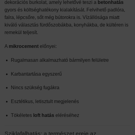
dekorációs burkolat, amely lehetővé teszi a
betonhatás
gyors és költséghatékony kialakítását. Felvihető padlóra,
falra, lépcsőre, sőt még bútorokra is. Vízállósága miatt
kiváló választás fürdőszobákba, konyhákba, de kültéren is
remekül teljesít.
A
mikrocement
előnyei:
Rugalmasan alkalmazható bármilyen felületre
Karbantartása egyszerű
Nincs szükség fugákra
Esztétikus, letisztult megjelenés
Tökéletes
loft hatás
eléréséhez
Sziklafalhatás: a természet ereje az