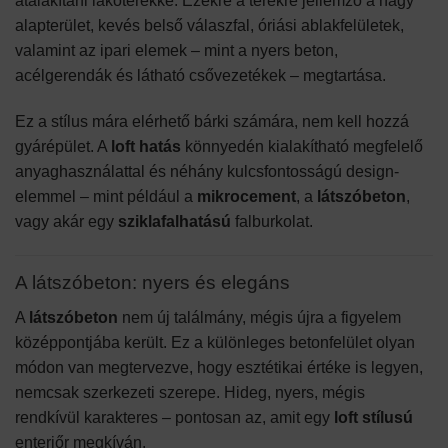
átalakítani lakóterekké. Ezekre a terekre jellemző a nagy
alapterület, kevés belső válaszfal, óriási ablakfelületek,
valamint az ipari elemek – mint a nyers beton,
acélgerendák és látható csővezetékek – megtartása.
Ez a stílus mára elérhető bárki számára, nem kell hozzá
gyárépület. A
loft hatás
könnyedén kialakítható megfelelő
anyaghasználattal és néhány kulcsfontosságú design-
elemmel – mint például a
mikrocement
, a
látszóbeton
,
vagy akár egy
sziklafalhatású
falburkolat.
A látszóbeton: nyers és elegáns
A
látszóbeton
nem új találmány, mégis újra a figyelem
középpontjába került. Ez a különleges betonfelület olyan
módon van megtervezve, hogy esztétikai értéke is legyen,
nemcsak szerkezeti szerepe. Hideg, nyers, mégis
rendkívül karakteres – pontosan az, amit egy
loft stílusú
enteriőr megkíván.