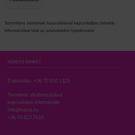
Személyes adatainak használatával kapcsolatban bővebb
információkat talál az adatvédelmi nyilatkozatot.
KERESS MINKET
Értékesítés:
+36 70 610 1323
Termékek alkalmazásával
kapcsolatos információk:
info@harzo.hu
+36 70 623 7610