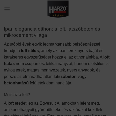
Skip
to
content
Ipari elegancia otthon: a loft, látszóbeton és
mikrocement világa
Az utóbbi évek egyik legmarkánsabb belsőépítészeti
trendje a
loft stílus
, amely az ipari terek nyers báját és
karakteres egyszerűségét hozza el az otthonainkba. A
loft
hatás
nem csupán esztétikai irányzat, hanem életstílus is:
nyitott terek, magas mennyezetek, nyers anyagok, és
persze az elmaradhatatlan
látszóbeton
vagy
betonhatású
felületek dominanciája.
Mi is az a loft?
A
loft
eredetileg az Egyesült Államokban jelent meg,
amikor elhagyott gyárépületeket és raktárakat kezdtek