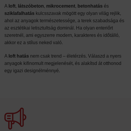
A
loft
,
látszóbeton
,
mikrocement
,
betonhatás
és
sziklafalhatás
kulcsszavak mögött egy olyan világ rejlik,
ahol az anyagok természetessége, a terek szabadsága és
az esztétikai letisztultság dominál. Ha olyan enteriőrt
szeretnél, ami egyszerre modern, karakteres és időtálló,
akkor ez a stílus neked való.
A
loft hatás
nem csak trend – életérzés. Válaszd a nyers
anyagok kifinomult megjelenését, és alakítsd át otthonod
egy igazi designélménnyé.