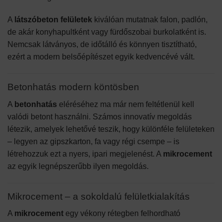
A
látszóbeton felületek
kiválóan mutatnak falon, padlón,
de akár konyhapultként vagy fürdőszobai burkolatként is.
Nemcsak látványos, de időtálló és könnyen tisztítható,
ezért a modern belsőépítészet egyik kedvencévé vált.
Betonhatás modern köntösben
A
betonhatás
eléréséhez ma már nem feltétlenül kell
valódi betont használni. Számos innovatív megoldás
létezik, amelyek lehetővé teszik, hogy különféle felületeken
– legyen az gipszkarton, fa vagy régi csempe – is
létrehozzuk ezt a nyers, ipari megjelenést. A
mikrocement
az egyik legnépszerűbb ilyen megoldás.
Mikrocement – a sokoldalú felületkialakítás
A
mikrocement
egy vékony rétegben felhordható