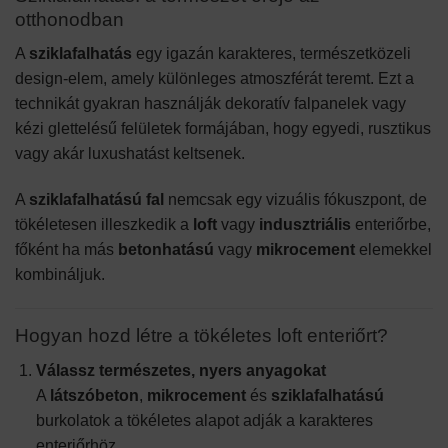
otthonodban
A
sziklafalhatás
egy igazán karakteres, természetközeli
design-elem, amely különleges atmoszférát teremt. Ezt a
technikát gyakran használják dekoratív falpanelek vagy
kézi glettelésű felületek formájában, hogy egyedi, rusztikus
vagy akár luxushatást keltsenek.
A
sziklafalhatású fal
nemcsak egy vizuális fókuszpont, de
tökéletesen illeszkedik a
loft
vagy
indusztriális
enteriőrbe,
főként ha más
betonhatású
vagy
mikrocement
elemekkel
kombináljuk.
Hogyan hozd létre a tökéletes loft enteriőrt?
Válassz természetes, nyers anyagokat
A
látszóbeton
,
mikrocement
és
sziklafalhatású
burkolatok a tökéletes alapot adják a karakteres
enteriőrhöz.