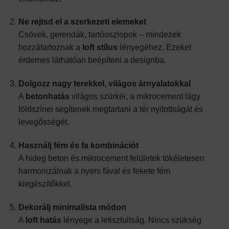
Ne rejtsd el a szerkezeti elemeket
Csövek, gerendák, tartóoszlopok – mindezek
hozzátartoznak a
loft stílus
lényegéhez. Ezeket
érdemes láthatóan beépíteni a designba.
Dolgozz nagy terekkel, világos árnyalatokkal
A
betonhatás
világos szürkéi, a mikrocement lágy
földszínei segítenek megtartani a tér nyitottságát és
levegősségét.
Használj fém és fa kombinációt
A hideg beton és mikrocement felületek tökéletesen
harmonizálnak a nyers fával és fekete fém
kiegészítőkkel.
Dekorálj minimalista módon
A
loft hatás
lényege a letisztultság. Nincs szükség