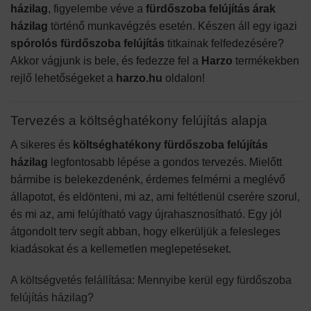
házilag
, figyelembe véve a
fürdőszoba felújítás árak
házilag
történő munkavégzés esetén. Készen áll egy igazi
spórolós fürdőszoba felújítás
titkainak felfedezésére?
Akkor vágjunk is bele, és fedezze fel a
Harzo
termékekben
rejlő lehetőségeket a
harzo.hu
oldalon!
Tervezés a költséghatékony felújítás alapja
A sikeres és
költséghatékony fürdőszoba felújítás
házilag
legfontosabb lépése a gondos tervezés. Mielőtt
bármibe is belekezdenénk, érdemes felmérni a meglévő
állapotot, és eldönteni, mi az, ami feltétlenül cserére szorul,
és mi az, ami felújítható vagy újrahasznosítható. Egy jól
átgondolt terv segít abban, hogy elkerüljük a felesleges
kiadásokat és a kellemetlen meglepetéseket.
A költségvetés felállítása: Mennyibe kerül egy fürdőszoba
felújítás házilag?