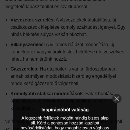
megfelelő tapasztalattal és szaktudással:
Vízvezeték szerelés:
A vízvezetékek átalakítása, új
csatlakozások kiépítése komoly szaktudást igényel. Egy
hibás bekötés súlyos vízkárt okozhat.
Villanyszerelés:
A villamos hálózat módosítása, új
konnektorok vagy világítótestek bekötése életveszélyes
lehet, ha nem értünk hozzá.
Gázszerelés:
Ha gázbojler is van a fürdőszobában,
annak bármilyen módosítását kizárólag engedéllyel
rendelkező gázszerelő végezheti!
Komolyabb statikai módosítások:
Falak bontása,
átalakítása esetén mindenképp statikussal kell
konzultálni.
Inspirációból valóság
A legszebb felületek mögött mindig biztos alap
Ne feledjük, a
spórolós fürdőszoba felújítás
nem jelenti
áll. Kérd a pontosan hozzád igazított
bevásárlólistádat, hogy magabiztosan vághass
azt, hogy kockáztatnunk kell a biztonságot! Ha