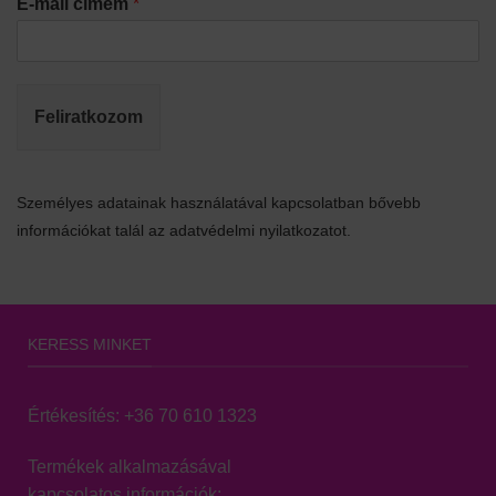
E-mail címem
*
Feliratkozom
Személyes adatainak használatával kapcsolatban bővebb
információkat talál az adatvédelmi nyilatkozatot.
KERESS MINKET
Értékesítés:
+36 70 610 1323
Termékek alkalmazásával
kapcsolatos információk: