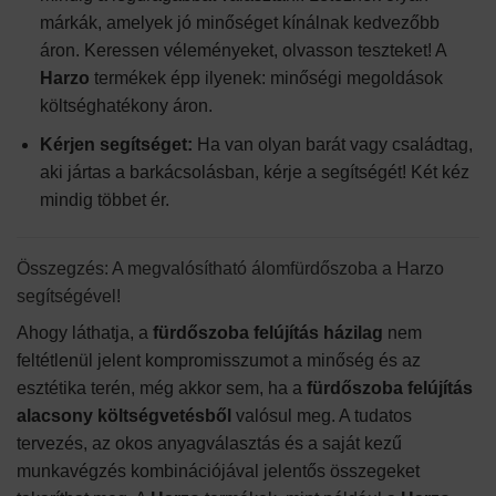
márkák, amelyek jó minőséget kínálnak kedvezőbb
áron. Keressen véleményeket, olvasson teszteket! A
Harzo
termékek épp ilyenek: minőségi megoldások
költséghatékony áron.
Kérjen segítséget:
Ha van olyan barát vagy családtag,
aki jártas a barkácsolásban, kérje a segítségét! Két kéz
mindig többet ér.
Összegzés: A megvalósítható álomfürdőszoba a Harzo
segítségével!
Ahogy láthatja, a
fürdőszoba felújítás házilag
nem
feltétlenül jelent kompromisszumot a minőség és az
esztétika terén, még akkor sem, ha a
fürdőszoba felújítás
alacsony költségvetésből
valósul meg. A tudatos
tervezés, az okos anyagválasztás és a saját kezű
munkavégzés kombinációjával jelentős összegeket