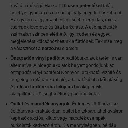
kiváló minőségű
Harzo T16 csempefestéket
talál,
amellyel gyorsan és olcsón újíthatja meg fürdőszobáját.
Ez egy sokkal gyorsabb és olcsóbb megoldás, mint a
csempék leverése és újra burkolása. A csempefesték
számtalan színben elérhető, így modern és egyedi
megjelenést kölcsönözhetünk a fürdőnek. Tekintse meg
a választékot a
harzo.hu
oldalon!
Öntapadós vinyl padló:
A padlóburkolatok terén is van
alternatíva. A hidegburkolatok helyett gondoljunk az
öntapadós vinyl padlóra! Könnyen lerakható, vízálló és
rengeteg mintában kapható, a fa hatásútól a kőhatásúig.
Az
olcsó fürdőszoba felújítás házilag
egyik
alappillére a költséghatékony padlóburkolás.
Outlet és maradék anyagok:
Érdemes körülnézni az
építőanyag-lerakatokban, outlet boltokban, ahol gyakran
kaphatók akciós, kifutó vagy maradék csempék,
burkolatok kedvező áron. Kis mennyiségben, például