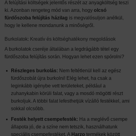
A felújítási költségek jelentős részét az anyagköltség teszi
ki. Azonban rengeteg mód van arra, hogy
olcsó
fürdőszoba felújítás házilag
is megvalósuljon anélkül,
hogy le kellene mondanunk a minőségről.
Burkolatok: Kreatív és költséghatékony megoldások
A burkolatok cseréje általában a legdrágább tétel egy
fürdőszoba felújítás során. Hogyan lehet ezen spórolni?
Részleges burkolás:
Nem feltétlenül kell az egész
fürdőszobát újra burkolni! Elég lehet, ha csak a
leginkább igénybe vett területeket, például a
zuhanykabin körüli falat, vagy a mosdó mögötti részt
burkoljuk. A többi falat lefesthetjük vízálló festékkel, ami
sokkal olcsóbb.
Festék helyett csempefesték:
Ha a meglévő csempe
állapota jó, de a színe nem tetszik, használhatunk
speciális csempefestéket. A
Harzo
termékek között