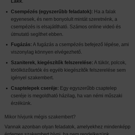
Lakk
.
Csempézés (egyszerűbb feladatok):
Ha a falak
egyenesek, és nem bonyolult mintát szeretnénk, a
csempézés is elsajátítható. Számos online videó és
útmutató segíthet ebben.
Fugázás:
A fugázás a csempézés befejező lépése, ami
viszonylag könnyen elvégezhető.
Szaniterek, kiegészítők felszerelése:
A tükör, polcok,
törölközőtartók és egyéb kiegészítők felszerelése sem
igényel szakembert.
Csaptelepek cseréje:
Egy egyszerűbb csaptelep
cseréje is megoldható házilag, ha van némi műszaki
érzékünk.
Mikor hívjunk mégis szakembert?
Vannak azonban olyan feladatok, amelyekhez mindenképp
érdemes szakembert hívni, ha nem rendelkezünk