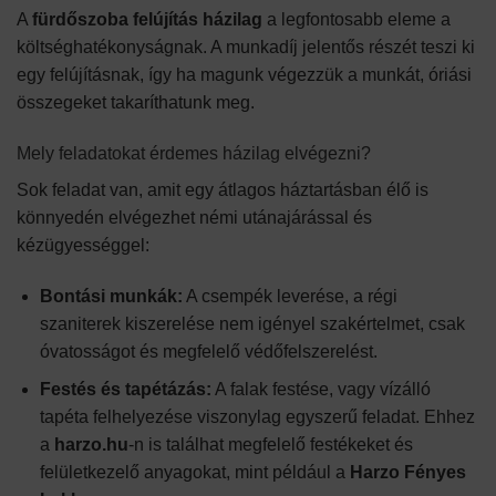
A
fürdőszoba felújítás házilag
a legfontosabb eleme a
költséghatékonyságnak. A munkadíj jelentős részét teszi ki
egy felújításnak, így ha magunk végezzük a munkát, óriási
összegeket takaríthatunk meg.
Mely feladatokat érdemes házilag elvégezni?
Sok feladat van, amit egy átlagos háztartásban élő is
könnyedén elvégezhet némi utánajárással és
kézügyességgel:
Bontási munkák:
A csempék leverése, a régi
szaniterek kiszerelése nem igényel szakértelmet, csak
óvatosságot és megfelelő védőfelszerelést.
Festés és tapétázás:
A falak festése, vagy vízálló
tapéta felhelyezése viszonylag egyszerű feladat. Ehhez
a
harzo.hu
-n is találhat megfelelő festékeket és
felületkezelő anyagokat, mint például a
Harzo Fényes