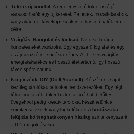
Tükrök új kerettel:
A régi, egyszerű tükrök is újjá
varázsolhatók egy új kerettel. Fa lécek, mozaikdarabok,
vagy akár régi kávékapszulák is felhasználhatók erre a
célra.
Világítás: Hangulat és funkció:
Nem kell drága
lámpatesteket vásárolni. Egy egyszerű foglalat és egy
dizájnos izzó is csodákra képes. A LED-es világítás
energiatakarékos és hosszú élettartamú, így hosszú
távon spórolhatunk.
Kiegészítők: DIY (Do It Yourself):
Készítsünk saját
kezűleg tárolókat, polcokat, rendszerezőket! Egy régi
létra törölközőtartóként is funkcionálhat, befőttes
üvegekből pedig kreatív tárolókat készíthetünk a
sminkecseteknek vagy fogkeféknek. A
fürdőszoba
felújítás költséghatékonyan házilag
szinte kényszerít
a DIY megoldásokra.