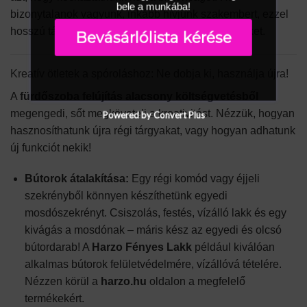
bele a munkába!
bizonytalanok vagyunk, inkább hívjunk szakembert, ezzel
hosszú távon megspórolhatjuk a javítási költségeket.
Bevásárlólista kérése
Kreatív ötletek a spóroláshoz: Ne dobja ki, használja újra!
A
fürdőszoba felújítás alacsony költségvetésből
megengedi, sőt megköveteli a kreativitást. Nézzük, hogyan
Powered by Convert Plus
hasznosíthatunk újra régi tárgyakat, vagy hogyan adhatunk
új funkciót nekik!
Bútorok átalakítása:
Egy régi komód vagy éjjeli
szekrényből könnyen készíthetünk egyedi
mosdószekrényt. Csiszolás, festés, vízálló lakk és egy
kivágás a mosdónak – máris kész az egyedi és olcsó
bútordarab! A
Harzo Fényes Lakk
például kiválóan
alkalmas bútorok felületvédelmére, vízállóvá tételére.
Nézzen körül a
harzo.hu
oldalon a megfelelő
termékekért.