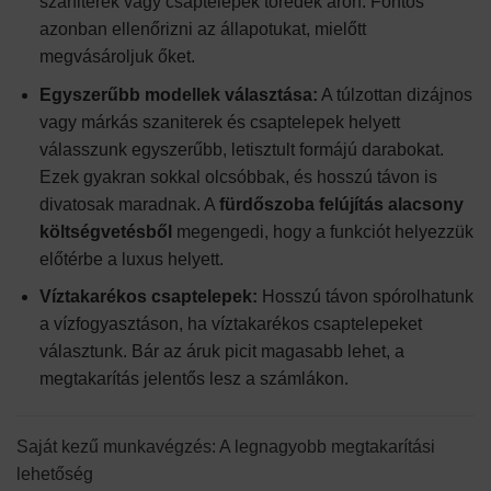
szaniterek vagy csaptelepek töredék áron. Fontos
azonban ellenőrizni az állapotukat, mielőtt
megvásároljuk őket.
Egyszerűbb modellek választása:
A túlzottan dizájnos
vagy márkás szaniterek és csaptelepek helyett
válasszunk egyszerűbb, letisztult formájú darabokat.
Ezek gyakran sokkal olcsóbbak, és hosszú távon is
divatosak maradnak. A
fürdőszoba felújítás alacsony
költségvetésből
megengedi, hogy a funkciót helyezzük
előtérbe a luxus helyett.
Víztakarékos csaptelepek:
Hosszú távon spórolhatunk
a vízfogyasztáson, ha víztakarékos csaptelepeket
választunk. Bár az áruk picit magasabb lehet, a
megtakarítás jelentős lesz a számlákon.
Saját kezű munkavégzés: A legnagyobb megtakarítási
lehetőség