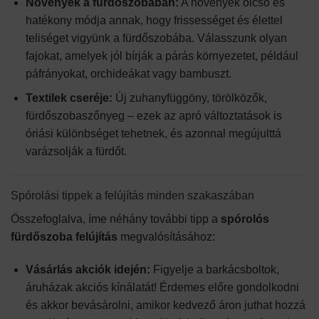
Növények a fürdőszobában:
A növények olcsó és
hatékony módja annak, hogy frissességet és élettel
teliséget vigyünk a fürdőszobába. Válasszunk olyan
fajokat, amelyek jól bírják a párás környezetet, például
páfrányokat, orchideákat vagy bambuszt.
Textilek cseréje:
Új zuhanyfüggöny, törölközők,
fürdőszobaszőnyeg – ezek az apró változtatások is
óriási különbséget tehetnek, és azonnal megújulttá
varázsolják a fürdőt.
Spórolási tippek a felújítás minden szakaszában
Összefoglalva, íme néhány további tipp a
spórolós
fürdőszoba felújítás
megvalósításához:
Vásárlás akciók idején:
Figyelje a barkácsboltok,
áruházak akciós kínálatát! Érdemes előre gondolkodni
és akkor bevásárolni, amikor kedvező áron juthat hozzá