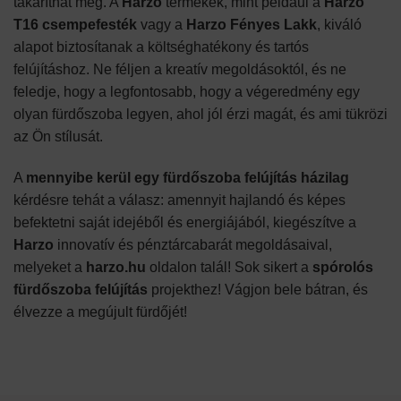
takaríthat meg. A
Harzo
termékek, mint például a
Harzo
T16 csempefesték
vagy a
Harzo Fényes Lakk
, kiváló
alapot biztosítanak a költséghatékony és tartós
felújításhoz. Ne féljen a kreatív megoldásoktól, és ne
feledje, hogy a legfontosabb, hogy a végeredmény egy
olyan fürdőszoba legyen, ahol jól érzi magát, és ami tükrözi
az Ön stílusát.
A
mennyibe kerül egy fürdőszoba felújítás házilag
kérdésre tehát a válasz: amennyit hajlandó és képes
befektetni saját idejéből és energiájából, kiegészítve a
Harzo
innovatív és pénztárcabarát megoldásaival,
melyeket a
harzo.hu
oldalon talál! Sok sikert a
spórolós
fürdőszoba felújítás
projekthez! Vágjon bele bátran, és
élvezze a megújult fürdőjét!