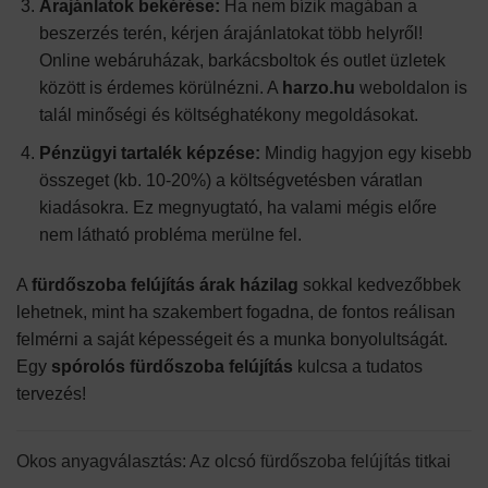
Árajánlatok bekérése:
Ha nem bízik magában a
beszerzés terén, kérjen árajánlatokat több helyről!
Online webáruházak, barkácsboltok és outlet üzletek
között is érdemes körülnézni. A
harzo.hu
weboldalon is
talál minőségi és költséghatékony megoldásokat.
Pénzügyi tartalék képzése:
Mindig hagyjon egy kisebb
összeget (kb. 10-20%) a költségvetésben váratlan
kiadásokra. Ez megnyugtató, ha valami mégis előre
nem látható probléma merülne fel.
A
fürdőszoba felújítás árak házilag
sokkal kedvezőbbek
lehetnek, mint ha szakembert fogadna, de fontos reálisan
felmérni a saját képességeit és a munka bonyolultságát.
Egy
spórolós fürdőszoba felújítás
kulcsa a tudatos
tervezés!
Okos anyagválasztás: Az olcsó fürdőszoba felújítás titkai