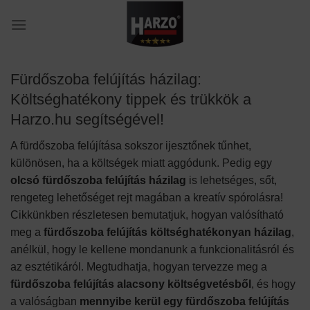
Skip
to
content
Fürdőszoba felújítás házilag:
Költséghatékony tippek és trükkök a
Harzo.hu segítségével!
A fürdőszoba felújítása sokszor ijesztőnek tűnhet,
különösen, ha a költségek miatt aggódunk. Pedig egy
olcsó fürdőszoba felújítás házilag
is lehetséges, sőt,
rengeteg lehetőséget rejt magában a kreatív spórolásra!
Cikkünkben részletesen bemutatjuk, hogyan valósítható
meg a
fürdőszoba felújítás költséghatékonyan házilag
,
anélkül, hogy le kellene mondanunk a funkcionalitásról és
az esztétikáról. Megtudhatja, hogyan tervezze meg a
fürdőszoba felújítás alacsony költségvetésből
, és hogy
a valóságban
mennyibe kerül egy fürdőszoba felújítás