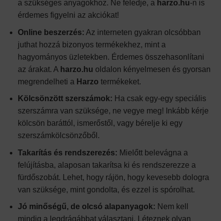
a szükséges anyagokhoz. Ne feledje, a
harzo.hu
-n is
érdemes figyelni az akciókat!
Online beszerzés:
Az interneten gyakran olcsóbban
juthat hozzá bizonyos termékekhez, mint a
hagyományos üzletekben. Érdemes összehasonlítani
az árakat. A
harzo.hu
oldalon kényelmesen és gyorsan
megrendelheti a
Harzo
termékeket.
Kölcsönzött szerszámok:
Ha csak egy-egy speciális
szerszámra van szüksége, ne vegye meg! Inkább kérje
kölcsön baráttól, ismerőstől, vagy bérelje ki egy
szerszámkölcsönzőből.
Takarítás és rendszerezés:
Mielőtt belevágna a
felújításba, alaposan takarítsa ki és rendszerezze a
fürdőszobát. Lehet, hogy rájön, hogy kevesebb dologra
van szüksége, mint gondolta, és ezzel is spórolhat.
Jó minőségű, de olcsó alapanyagok:
Nem kell
mindig a legdrágábbat választani. Léteznek olyan