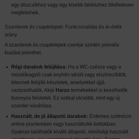
egy díszcsíkhoz vagy egy kisebb falrészhez tökéletesen
megfelelnek.
Szaniterek és csaptelepek: Funkcionalitás és ár-érték
arány
A szaniterek és csaptelepek cseréje szintén jelentős
kiadást jelenthet.
Régi darabok felújítása:
Ha a WC-csésze vagy a
mosdókagyló csak enyhén sérült vagy elszíneződött,
léteznek felújító készletek, amelyekkel újjá
varázsolhatók. Akár
Harzo
termékekkel is kezelhetők
bizonyos felületek. Ez sokkal olcsóbb, mint egy új
szaniter vásárlása.
Használt, de jó állapotú darabok:
Érdemes szétnézni
online piactereken vagy használtcikk-boltokban.
Gyakran találhatók kiváló állapotú, minőségi használt