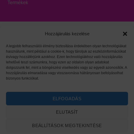
Termékek
Hozzájárulás kezelése
A legjobb felhasználói élmény biztosítása érdekében olyan technológiákat
használunk, mint például a cookie-k, hogy tároljuk az eszközinformációkat
Viszonteladói oldal
|
Adatvédelem
|
HARZO tárgymutató
és/vagy hozzáférjünk azokhoz. Ezen technológiákhoz való hozzájárulás
lehetővé teszi számunkra, hogy ezen az oldalon olyan adatokat
dolgozzunk fel, mint a böngészési viselkedés vagy az egyedi azonosítók. A
hozzájárulás elmaradása vagy visszavonása hátrányosan befolyásolhat
bizonyos funkciókat.
ELFOGADÁS
ELUTASÍT
BEÁLLÍTÁSOK MEGTEKINTÉSE