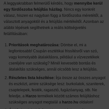
A leggyakrabban felmerülő kérdés, hogy
mennyibe kerül
egy fürdőszoba felújítás házilag
. Nincs egy konkrét
válasz, hiszen ez nagyban függ a fürdőszoba méretétől, a
választott anyagoktól és a felújítás mértékétől. Azonban az
alábbi lépések segíthetnek a reális költségvetés
felállításában:
Prioritások meghatározása:
Döntse el, mi a
legfontosabb! Csupán esztétikai frissítésről van szó,
vagy komolyabb átalakításra, például a vízvezetékek
cseréjére van szükség? Minél kevesebb bontás és
átalakítás szükséges, annál olcsóbb lesz a felújítás.
Részletes lista készítése:
Írja össze az összes anyagot
és eszközt, amire szüksége lesz: burkolatok, szaniterek,
csaptelepek, festék, ragasztó, fugázóanyag, stb. Ne
feledje, a
Harzo
termékek között számos felújításhoz
szükséges anyagot megtalál a
harzo.hu
oldalon!