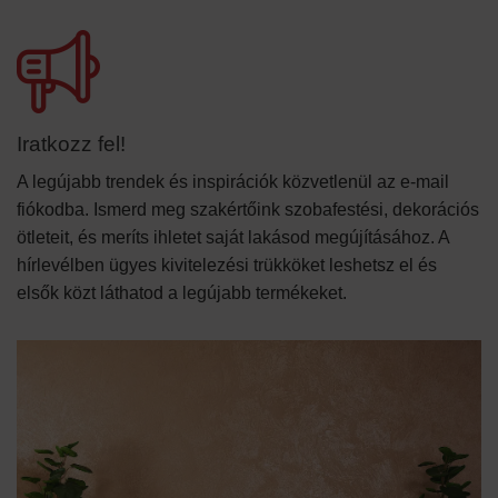
Iratkozz fel!
A legújabb trendek és inspirációk közvetlenül az e-mail
fiókodba. Ismerd meg szakértőink szobafestési, dekorációs
ötleteit, és meríts ihletet saját lakásod megújításához. A
hírlevélben ügyes kivitelezési trükköket leshetsz el és
elsők közt láthatod a legújabb termékeket.