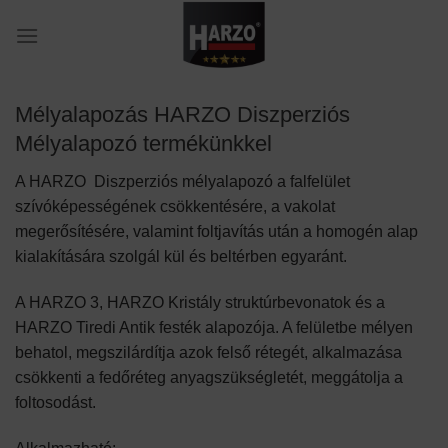
Skip
to
content
Mélyalapozás HARZO Diszperziós
Mélyalapozó termékünkkel
A HARZO Diszperziós mélyalapozó a falfelület
szívóképességének csökkentésére, a vakolat
megerősítésére, valamint foltjavítás után a homogén alap
kialakítására szolgál kül és beltérben egyaránt.
A HARZO 3, HARZO Kristály struktúrbevonatok és a
HARZO Tiredi Antik festék alapozója. A felületbe mélyen
behatol, megszilárdítja azok felső rétegét, alkalmazása
csökkenti a fedőréteg anyagszükségletét, meggátolja a
foltosodást.