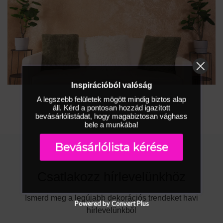
Inspirációból valóság
A legszebb felületek mögött mindig biztos alap
áll. Kérd a pontosan hozzád igazított
bevásárlólistádat, hogy magabiztosan vághass
bele a munkába!
Bevásárlólista kérése
Csatlakozz hírlevelünkhöz
Ismerd meg a legújabb dekorációs trendeket havi
Powered by Convert Plus
hírlevelünkből