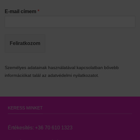
E-mail címem
*
Feliratkozom
Személyes adatainak használatával kapcsolatban bővebb
információkat talál az adatvédelmi nyilatkozatot.
KERESS MINKET
Értékesítés:
+36 70 610 1323