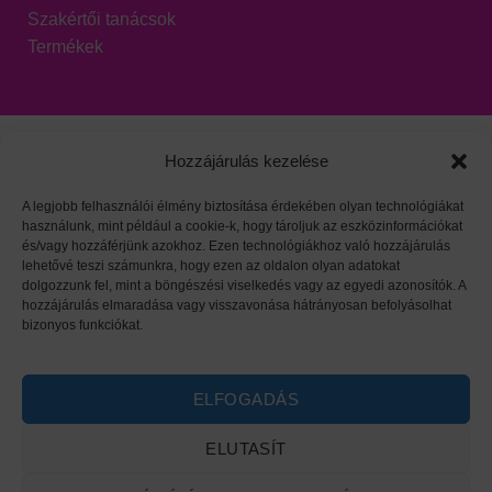
Szakértői tanácsok
Termékek
Hozzájárulás kezelése
A legjobb felhasználói élmény biztosítása érdekében olyan technológiákat
használunk, mint például a cookie-k, hogy tároljuk az eszközinformációkat
Viszonteladói oldal
|
Adatvédelem
|
HARZO tárgymutató
és/vagy hozzáférjünk azokhoz. Ezen technológiákhoz való hozzájárulás
lehetővé teszi számunkra, hogy ezen az oldalon olyan adatokat
dolgozzunk fel, mint a böngészési viselkedés vagy az egyedi azonosítók. A
hozzájárulás elmaradása vagy visszavonása hátrányosan befolyásolhat
bizonyos funkciókat.
ELFOGADÁS
ELUTASÍT