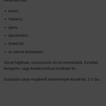
Alkalmazható:
beton,
habarcs,
gipsz,
gipszkarton,
festett fal
és eternit felületeken.
Vízzel hígítható, szerszámok vízzel elmoshatók. Ecsettel,
hengerrel, vagy festékszóróval hordható fel.
Száradási ideje megfelelő körülmények között kb. 2-3 óra.