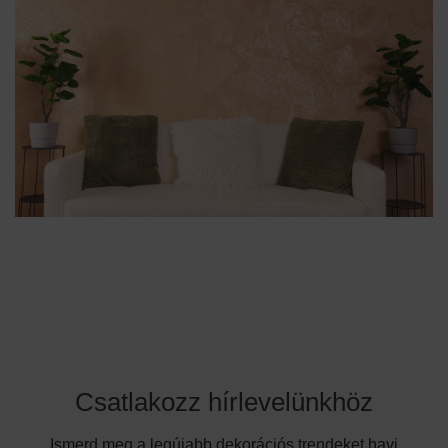
Csatlakozz hírlevelünkhöz
Ismerd meg a legújabb dekorációs trendeket havi