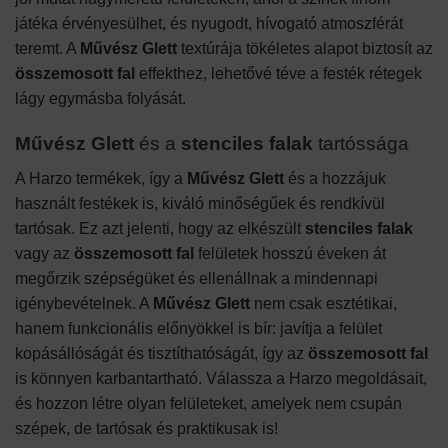
játéka érvényesülhet, és nyugodt, hívogató atmoszférát
teremt. A
Művész Glett
textúrája tökéletes alapot biztosít az
összemosott fal
effekthez, lehetővé téve a festék rétegek
lágy egymásba folyását.
Művész Glett
és a
stenciles falak
tartóssága
A Harzo termékek, így a
Művész Glett
és a hozzájuk
használt festékek is, kiváló minőségűek és rendkívül
tartósak. Ez azt jelenti, hogy az elkészült
stenciles falak
vagy az
összemosott fal
felületek hosszú éveken át
megőrzik szépségüket és ellenállnak a mindennapi
igénybevételnek. A
Művész Glett
nem csak esztétikai,
hanem funkcionális előnyökkel is bír: javítja a felület
kopásállóságát és tisztíthatóságát, így az
összemosott fal
is könnyen karbantartható. Válassza a Harzo megoldásait,
és hozzon létre olyan felületeket, amelyek nem csupán
szépek, de tartósak és praktikusak is!