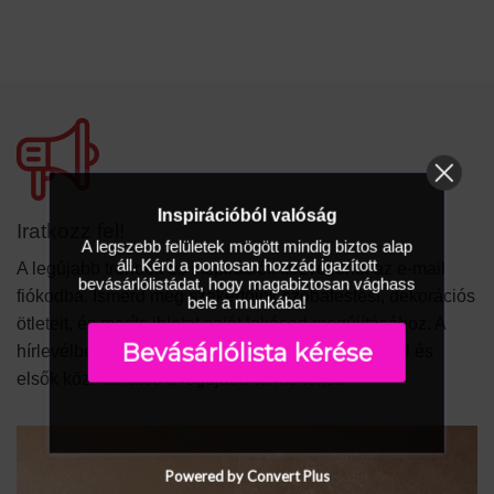
Inspirációból valóság
Iratkozz fel!
A legszebb felületek mögött mindig biztos alap
áll. Kérd a pontosan hozzád igazított
A legújabb trendek és inspirációk közvetlenül az e-mail
bevásárlólistádat, hogy magabiztosan vághass
fiókodba. Ismerd meg szakértőink szobafestési, dekorációs
bele a munkába!
ötleteit, és meríts ihletet saját lakásod megújításához. A
Bevásárlólista kérése
hírlevélben ügyes kivitelezési trükköket leshetsz el és
elsők közt láthatod a legújabb termékeket.
Powered by Convert Plus