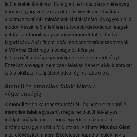
felületkialakításokhoz. Ez a glett nem csupán simítóanyag,
hanem egy igazi eszköz a kreatív kezekben. Kiválóan
alkalmas textúrák, mintázatok kialakítására, és egyedülálló
módon készíti elő a felületet a további dekorációs rétegek,
például a
stencil
vagy az
összemosott fal
technika
fogadására. Akár finom, akár markáns textúrát szeretnénk,
a
Művész Glett
rugalmassága és könnyű
felhasználhatósága garantálja a tökéletes eredményt.
Ezzel az anyaggal nem csak falakat, hanem akár bútorokat
is átalakíthatunk, új életet adva régi daraboknak.
Stencil
és
stenciles falak
: Minta a
végtelenségig
A
stencil
technika reneszánszát éli, és nem véletlenül! A
stenciles falak
egyszerű, mégis rendkívül látványos
módját kínálják annak, hogy egyedi mintázatokat és
dizájnokat vigyünk fel a felületekre. A Harzo
Művész Glett
által előkészített alapra tökéletesen tapad a festék, így a