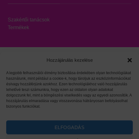
Szakértői tanácsok
Termékek
Hozzájárulás kezelése
A legjobb felhasználói élmény biztosítása érdekében olyan technológiákat
használunk, mint például a cookie-k, hogy tároljuk az eszközinformációkat
Viszonteladói oldal
|
Adatvédelem
|
HARZO tárgymutató
és/vagy hozzáférjünk azokhoz. Ezen technológiákhoz való hozzájárulás
lehetővé teszi számunkra, hogy ezen az oldalon olyan adatokat
dolgozzunk fel, mint a böngészési viselkedés vagy az egyedi azonosítók. A
hozzájárulás elmaradása vagy visszavonása hátrányosan befolyásolhat
bizonyos funkciókat.
ELFOGADÁS