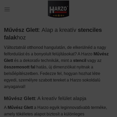
Skip
to
content
Művész Glett
: Alap a kreatív
stenciles
falak
hoz
Változtatnál otthonod hangulatán, de elkerülnéd a nagy
felfordulást és a bonyolult felújításokat? A Harzo
Művész
Glett
és a dekoratív technikák, mint a
stencil
vagy az
összemosott fal
hatás, új dimenziókat nyitnak a
belsőépítészetben. Fedezze fel, hogyan hozhat létre
egyedi, személyre szabott tereket a Harzo sokoldalú
anyagaival!
Művész Glett
: A kreatív felület alapja
A
Művész Glett
a Harzo egyik leginnovatívabb terméke,
amely tökéletes alapot biztosít a különleges