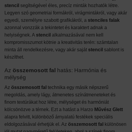
stencil
segítségével éles, precíz minták hozhatók létre.
Legyen szó geometriai formákról, virágmintákról, vagy akár
egyedi, személyre szabott grafikákról, a
stenciles falak
azonnal vonzzák a tekintetet és karaktert adnak a
helyiségnek. A
stencil
alkalmazásával nem kell
kompromisszumot kötnie a kreativitás terén: számtalan
minta áll rendelkezésre, vagy akár saját
stencil
sablont is
készíthet.
Az
összemosott fal
hatás: Harmónia és
mélység
Az
összemosott fal
technika egy másik népszerű
megoldás, amely lágy, átmenetes színátmeneteket és
finom textúrákat hoz létre, mélységet és harmóniát
kölcsönözve a térnek. Ezt a hatást a Harzo
Művész Glett
alapra felvitt, különböző árnyalatú festékek speciális
eldolgozásával érhetjük el. Az
összemosott fal
különösen
jól mutat nagyméretű felületeken, ahol a színek finom