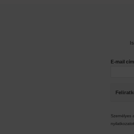
I
E-mail c
Felirat
Személyes a
nyilatkozatot