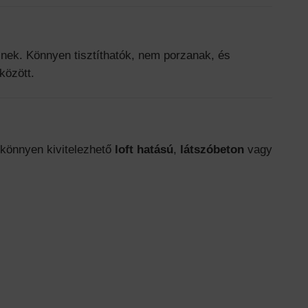
ek. Könnyen tisztíthatók, nem porzanak, és
között.
könnyen kivitelezhető
loft hatású
,
látszóbeton
vagy