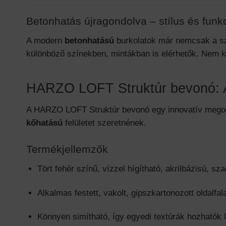
Betonhatás újragondolva – stílus és funk
A modern
betonhatású
burkolatok már nemcsak a sz
különböző színekben, mintákban is elérhetők. Nem ke
HARZO LOFT Struktúr bevonó: Az 
A HARZO LOFT Struktúr bevonó egy innovatív megold
kőhatású
felületet szeretnének.
Termékjellemzők
Tört fehér színű, vízzel hígítható, akrilbázisú, sz
Alkalmas festett, vakolt, gipszkartonozott oldalf
Könnyen simítható, így egyedi textúrák hozhatók l