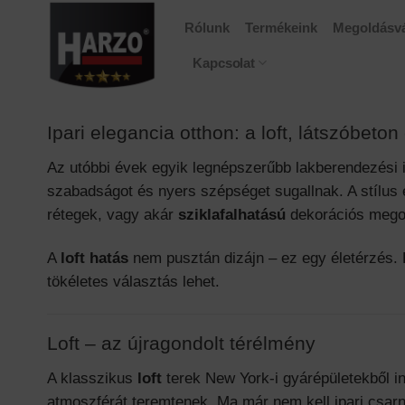
Skip
Rólunk
Termékeink
Megoldásvá
to
content
Kapcsolat
Ipari elegancia otthon: a loft, látszóbeto
Az utóbbi évek egyik legnépszerűbb lakberendezési 
szabadságot és nyers szépséget sugallnak. A stílus 
rétegek, vagy akár
sziklafalhatású
dekorációs mego
A
loft hatás
nem pusztán dizájn – ez egy életérzés. H
tökéletes választás lehet.
Loft – az újragondolt térélmény
A klasszikus
loft
terek New York-i gyárépületekből in
atmoszférát teremtenek. Ma már nem kell ipari csarn