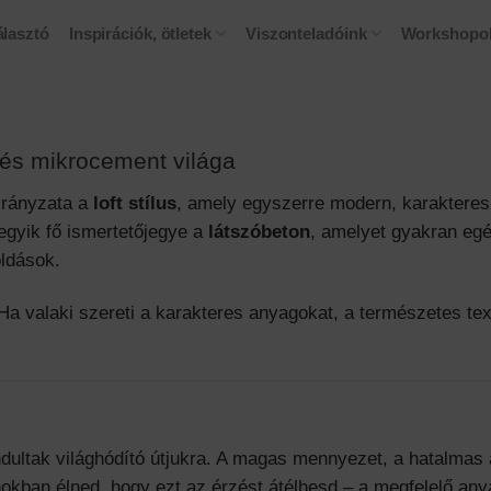
lasztó
Inspirációk, ötletek
Viszonteladóink
Workshopo
n és mikrocement világa
irányzata a
loft stílus
, amely egyszerre modern, karakteres
egyik fő ismertetőjegye a
látszóbeton
, amelyet gyakran eg
ldások.
a valaki szereti a karakteres anyagokat, a természetes text
dultak világhódító útjukra. A magas mennyezet, a hatalmas a
okban élned, hogy ezt az érzést átélhesd – a megfelelő anya