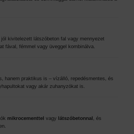
jól kivitelezett látszóbeton fal vagy mennyezet
tat fával, fémmel vagy üveggel kombinálva.
, hanem praktikus is – vízálló, repedésmentes, és
nyhapultokat vagy akár zuhanyzókat is.
atók
mikrocementtel
vagy
látszóbetonnal
, és
en.