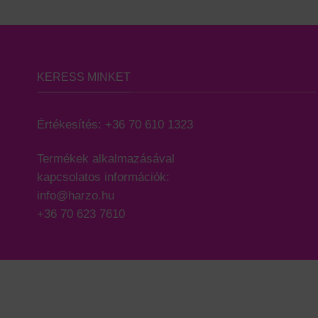
KERESS MINKET
Értékesítés:
+36 70 610 1323
Termékek alkalmazásával
kapcsolatos információk:
info@harzo.hu
+36 70 623 7610