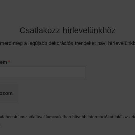
Csatlakozz hírlevelünkhöz
smerd meg a legújabb dekorációs trendeket havi hírlevelünkb
ímem
*
kozom
datainak használatával kapcsolatban bővebb információkat talál az ad
.