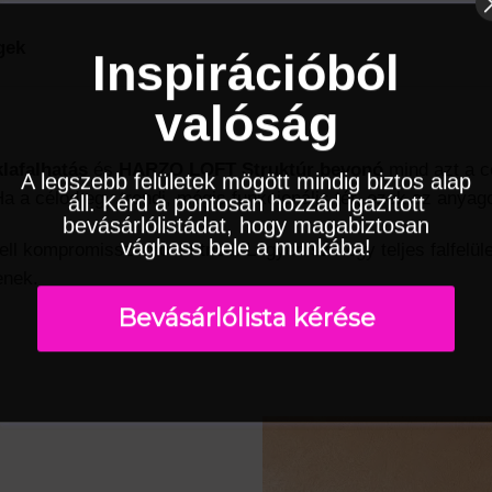
gek
Inspirációból
valóság
klafalhatás
és
HARZO LOFT Struktúr bevonó
mind azt a cé
A legszebb felületek mögött mindig biztos alap
a a célod egy trendi, mégis funkcionális tér, ezek az anyag
áll. Kérd a pontosan hozzád igazított
bevásárlólistádat, hogy magabiztosan
vághass bele a munkába!
l kompromisszumot kötnöd. Legyen szó egy teljes falfelüle
enek.
Bevásárlólista kérése