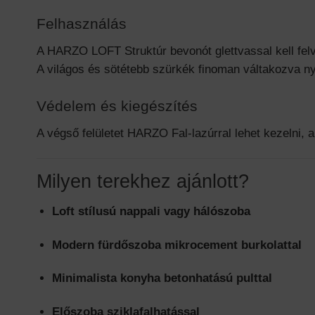
Felhasználás
A HARZO LOFT Struktúr bevonót glettvassal kell felvin
A világos és sötétebb szürkék finoman váltakozva nye
Védelem és kiegészítés
A végső felületet HARZO Fal-lazúrral lehet kezelni, 
Milyen terekhez ajánlott?
Loft stílusú nappali vagy hálószoba
Modern fürdőszoba mikrocement burkolattal
Minimalista konyha betonhatású pulttal
Előszoba sziklafalhatással