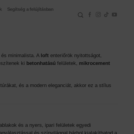
k
Segítség a felújításban
 és minimalista. A
loft
enteriőrök nyitottságot,
észítenek ki
betonhatású
felületek,
mikrocement
úrákat, és a modern eleganciát, akkor ez a stílus
blakok és a nyers, ipari felületek egyedi
gválasztással és színvilággal bárhol kialakíthatod a