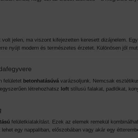
olt jelen, ma viszont kifejezetten keresett dizájnelem. Egy 
rre nyújt modern és természetes érzetet. Különösen jól mu
dafegyvere
n felületet
betonhatásúvá
varázsoljunk. Nemcsak esztétikus
l egyszerűen létrehozhatsz
loft
stílusú falakat, padlókat, ko
g
atású
felületkialakítást. Ezek az elemek remekül kombinálh
t lehet egy nappaliban, előszobában vagy akár egy étteremb