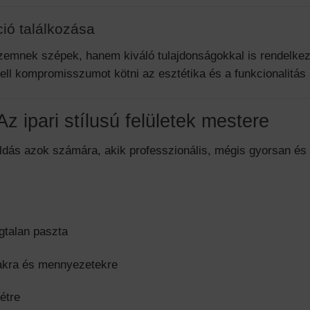
ció találkozása
emnek szépek, hanem kiváló tulajdonságokkal is rendelkezn
ll kompromisszumot kötni az esztétika és a funkcionalitás 
ipari stílusú felületek mestere
ás azok számára, akik professzionális, mégis gyorsan és 
agtalan paszta
alakra és mennyezetekre
étre