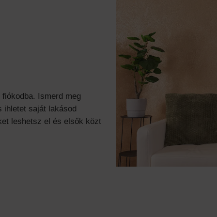
l fiókodba. Ismerd meg
 ihletet saját lakásod
et leshetsz el és elsők közt