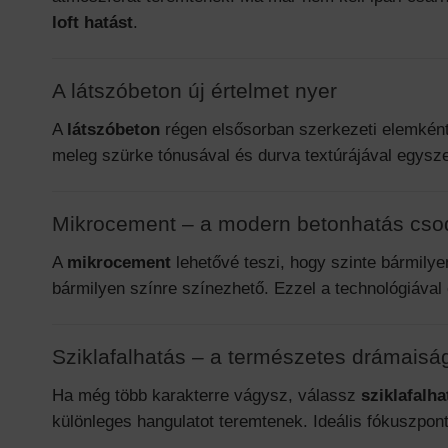
loft hatást
.
A látszóbeton új értelmet nyer
A
látszóbeton
régen elsősorban szerkezeti elemként v
meleg szürke tónusával és durva textúrájával egysze
Mikrocement – a modern betonhatás cso
A
mikrocement
lehetővé teszi, hogy szinte bármilye
bármilyen színre színezhető. Ezzel a technológiáva
Sziklafalhatás – a természetes drámaisá
Ha még több karakterre vágysz, válassz
sziklafalh
különleges hangulatot teremtenek. Ideális fókuszpon