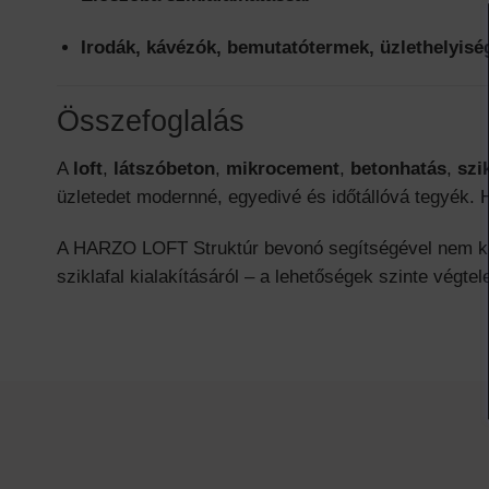
Irodák, kávézók, bemutatótermek, üzlethelyisé
Összefoglalás
A
loft
,
látszóbeton
,
mikrocement
,
betonhatás
,
szi
üzletedet modernné, egyedivé és időtállóvá tegyék. H
A HARZO LOFT Struktúr bevonó segítségével nem kel
sziklafal kialakításáról – a lehetőségek szinte végtel