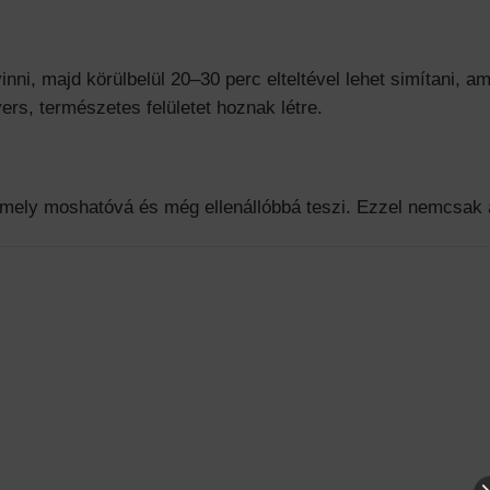
ni, majd körülbelül 20–30 perc elteltével lehet simítani, am
rs, természetes felületet hoznak létre.
amely moshatóvá és még ellenállóbbá teszi. Ezzel nemcsak az