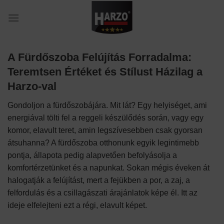
Skip
to
content
A Fürdőszoba Felújítás Forradalma:
Teremtsen Értéket és Stílust Házilag a
Harzo-val
Gondoljon a fürdőszobájára. Mit lát? Egy helyiséget, ami
energiával tölti fel a reggeli készülődés során, vagy egy
komor, elavult teret, amin legszívesebben csak gyorsan
átsuhanna? A fürdőszoba otthonunk egyik legintimebb
pontja, állapota pedig alapvetően befolyásolja a
komfortérzetünket és a napunkat. Sokan mégis éveken át
halogatják a felújítást, mert a fejükben a por, a zaj, a
felfordulás és a csillagászati árajánlatok képe él. Itt az
ideje elfelejteni ezt a régi, elavult képet.