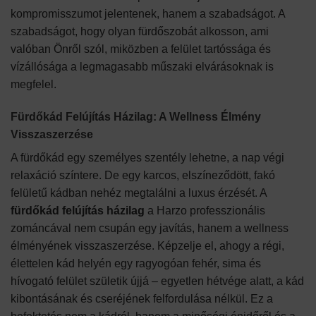
kompromisszumot jelentenek, hanem a szabadságot. A
szabadságot, hogy olyan fürdőszobát alkosson, ami
valóban Önről szól, miközben a felület tartóssága és
vízállósága a legmagasabb műszaki elvárásoknak is
megfelel.
Fürdőkád Felújítás Házilag: A Wellness Élmény
Visszaszerzése
A fürdőkád egy személyes szentély lehetne, a nap végi
relaxáció színtere. De egy karcos, elszíneződött, fakó
felületű kádban nehéz megtalálni a luxus érzését. A
fürdőkád felújítás házilag
a Harzo professzionális
zománcával nem csupán egy javítás, hanem a wellness
élményének visszaszerzése. Képzelje el, ahogy a régi,
élettelen kád helyén egy ragyogóan fehér, sima és
hívogató felület születik újjá – egyetlen hétvége alatt, a kád
kibontásának és cseréjének felfordulása nélkül. Ez a