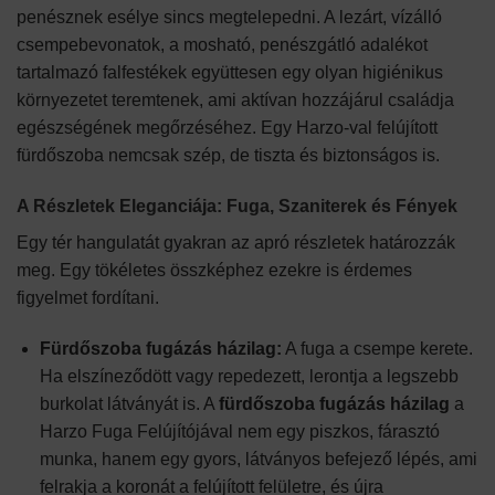
penésznek esélye sincs megtelepedni. A lezárt, vízálló
csempebevonatok, a mosható, penészgátló adalékot
tartalmazó falfestékek együttesen egy olyan higiénikus
környezetet teremtenek, ami aktívan hozzájárul családja
egészségének megőrzéséhez. Egy Harzo-val felújított
fürdőszoba nemcsak szép, de tiszta és biztonságos is.
A Részletek Eleganciája: Fuga, Szaniterek és Fények
Egy tér hangulatát gyakran az apró részletek határozzák
meg. Egy tökéletes összképhez ezekre is érdemes
figyelmet fordítani.
Fürdőszoba fugázás házilag:
A fuga a csempe kerete.
Ha elszíneződött vagy repedezett, lerontja a legszebb
burkolat látványát is. A
fürdőszoba fugázás házilag
a
Harzo Fuga Felújítójával nem egy piszkos, fárasztó
munka, hanem egy gyors, látványos befejező lépés, ami
felrakja a koronát a felújított felületre, és újra