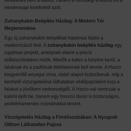
befektetés nem a kádról, hanem a minőségi énidőről és a
mindennapi komfortról szól.
Zuhanykabin Beépítés Házilag: A Modern Tér
Megteremtése
Egy új zuhanykabin telepítése hatalmas lépés a
modernizáció felé. A
zuhanykabin beépítés házilag
egy
izgalmas projekt, amelynek sikere a precíz
előkészületeken múlik. Mielőtt a kabin a helyére kerül, a
falaknak és a padlónak tökéletesnek kell lennie. A Harzo
kiegyenlítő anyagai sima, stabil alapot biztosítanak, míg a
kenhető vízszigetelése láthatatlan védőpajzsként óvja a
falakat a jövőbeni nedvességtől. A Harzo-val nemcsak a
kabint építi be, hanem egy hosszú távon is biztonságos,
problémamentes vizesblokkot teremt.
Vízszigetelés Házilag a Fürdőszobában: A Nyugodt
Otthon Láthatatlan Pajzsa