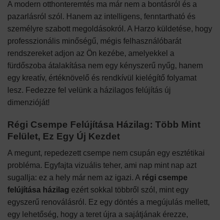
A modern otthonteremtés ma már nem a bontásról és a
pazarlásról szól. Hanem az intelligens, fenntartható és
személyre szabott megoldásokról. A Harzo küldetése, hogy
professzionális minőségű, mégis felhasználóbarát
rendszereket adjon az Ön kezébe, amelyekkel a
fürdőszoba átalakítása nem egy kényszerű nyűg, hanem
egy kreatív, értéknövelő és rendkívül kielégítő folyamat
lesz. Fedezze fel velünk a házilagos felújítás új
dimenzióját!
Régi Csempe Felújítása Házilag: Több Mint
Felület, Ez Egy Új Kezdet
A megunt, repedezett csempe nem csupán egy esztétikai
probléma. Egyfajta vizuális teher, ami nap mint nap azt
sugallja: ez a hely már nem az igazi. A
régi csempe
felújítása házilag
ezért sokkal többről szól, mint egy
egyszerű renoválásról. Ez egy döntés a megújulás mellett,
egy lehetőség, hogy a teret újra a sajátjának érezze,