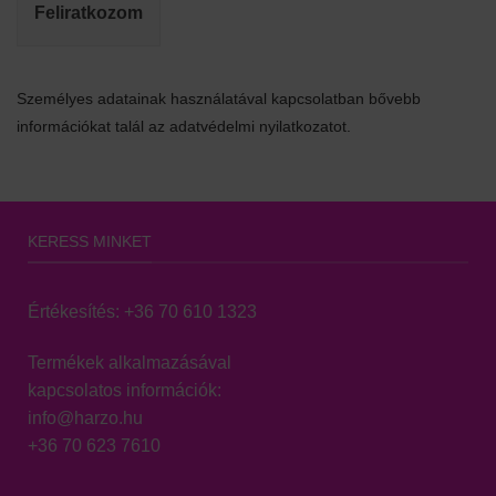
Feliratkozom
Személyes adatainak használatával kapcsolatban bővebb
információkat talál az adatvédelmi nyilatkozatot.
KERESS MINKET
Értékesítés:
+36 70 610 1323
Termékek alkalmazásával
kapcsolatos információk:
info@harzo.hu
+36 70 623 7610