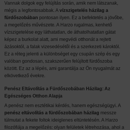
Vannak dolgok egy felújítás során, amik nem látszanak,
mégis a legfontosabbak. A
vízszigetelés házilag a
fürdőszobában
pontosan ilyen. Ez a befektetés a jövőbe,
a megelőzés művészete. A Harzo rugalmas, kenhető
vízszigetelése egy láthatatlan, de áthatolhatatlan gátat
képez a burkolat alatt, ami megvédi otthonát a rejtett
ázásoktól, a falak vizesedésétől és a szerkezeti károktól.
Ez a réteg jelenti a különbséget egy csupán szép és egy
valóban gondosan, szakszerűen felújított fürdőszoba
között. Ez az a lépés, ami garantálja az Ön nyugalmát az
elkövetkező évekre.
Penész Eltávolítás a Fürdőszobában Házilag: Az
Egészséges Otthon Alapja
A penész nem esztétikai kérdés, hanem egészségügyi. A
penész eltávolítás a fürdőszobában házilag
messze
túlmutat a fekete foltok ideiglenes eltüntetésén. A Harzo
filozófiája a megelőzés: olyan felületek létrehozása, ahol a