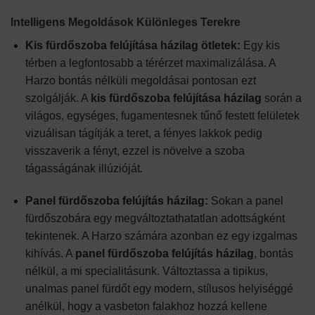
Intelligens Megoldások Különleges Terekre
Kis fürdőszoba felújítása házilag ötletek:
Egy kis
térben a legfontosabb a térérzet maximalizálása. A
Harzo bontás nélküli megoldásai pontosan ezt
szolgálják. A
kis fürdőszoba felújítása házilag
során a
világos, egységes, fugamentesnek tűnő festett felületek
vizuálisan tágítják a teret, a fényes lakkok pedig
visszaverik a fényt, ezzel is növelve a szoba
tágasságának illúzióját.
Panel fürdőszoba felújítás házilag:
Sokan a panel
fürdőszobára egy megváltoztathatatlan adottságként
tekintenek. A Harzo számára azonban ez egy izgalmas
kihívás. A
panel fürdőszoba felújítás házilag
, bontás
nélkül, a mi specialitásunk. Változtassa a tipikus,
unalmas panel fürdőt egy modern, stílusos helyiséggé
anélkül, hogy a vasbeton falakhoz hozzá kellene