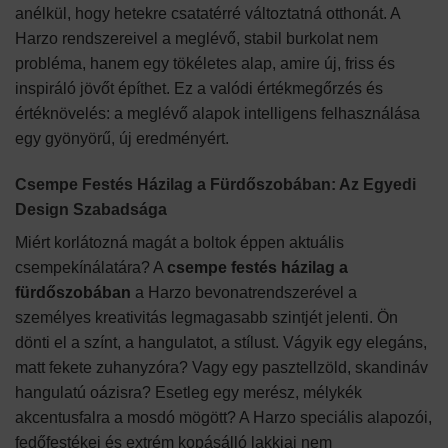
anélkül, hogy hetekre csatatérré változtatná otthonát. A
Harzo rendszereivel a meglévő, stabil burkolat nem
probléma, hanem egy tökéletes alap, amire új, friss és
inspiráló jövőt építhet. Ez a valódi értékmegőrzés és
értéknövelés: a meglévő alapok intelligens felhasználása
egy gyönyörű, új eredményért.
Csempe Festés Házilag a Fürdőszobában: Az Egyedi
Design Szabadsága
Miért korlátozná magát a boltok éppen aktuális
csempekínálatára? A
csempe festés házilag a
fürdőszobában
a Harzo bevonatrendszerével a
személyes kreativitás legmagasabb szintjét jelenti. Ön
dönti el a színt, a hangulatot, a stílust. Vágyik egy elegáns,
matt fekete zuhanyzóra? Vagy egy pasztellzöld, skandináv
hangulatú oázisra? Esetleg egy merész, mélykék
akcentusfalra a mosdó mögött? A Harzo speciális alapozói,
fedőfestékei és extrém kopásálló lakkjai nem