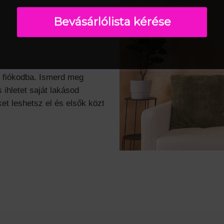
Bevásárlólista kérése
l fiókodba. Ismerd meg
 ihletet saját lakásod
et leshetsz el és elsők közt