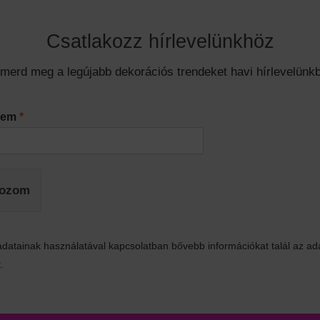
Csatlakozz hírlevelünkhöz
smerd meg a legújabb dekorációs trendeket havi hírlevelünkb
ímem
*
kozom
datainak használatával kapcsolatban bővebb információkat talál az ad
.