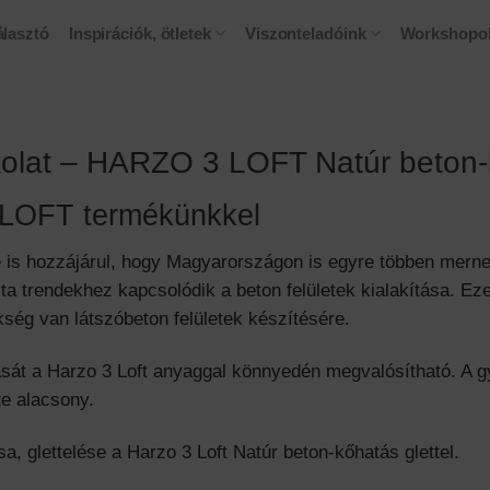
lasztó
Inspirációk, ötletek
Viszonteladóink
Workshopo
kolat – HARZO 3 LOFT Natúr beton-k
 LOFT termékünkkel
ge is hozzájárul, hogy Magyarországon is egyre többen mer
lista trendekhez kapcsolódik a beton felületek kialakítása.
ség van látszóbeton felületek készítésére.
ítását a Harzo 3 Loft anyaggal könnyedén megvalósítható. A 
te alacsony.
ása, glettelése a Harzo 3 Loft Natúr beton-kőhatás glettel.