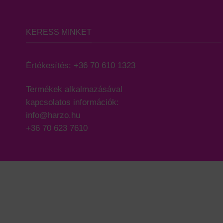
KERESS MINKET
Értékesítés:
+36 70 610 1323
Termékek alkalmazásával
kapcsolatos információk:
info@harzo.hu
+36 70 623 7610