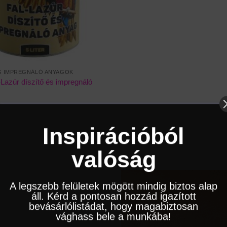
S IMPREGNÁLÓ ANYAGOK
azúr díszítő és impregnáló
Inspirációból
valóság
A legszebb felületek mögött mindig biztos alap
áll. Kérd a pontosan hozzád igazított
bevásárlólistádat, hogy magabiztosan
vághass bele a munkába!