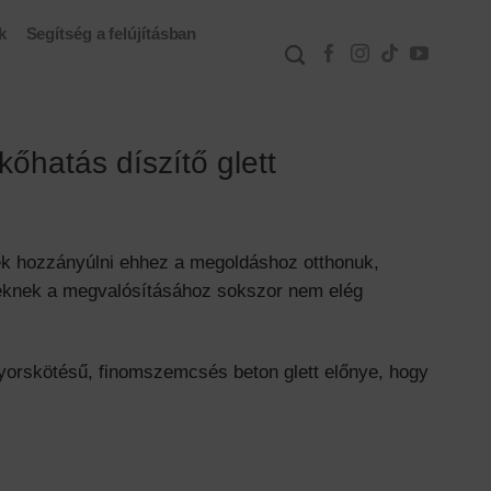
k
Segítség a felújításban
őhatás díszítő glett
nek hozzányúlni ehhez a megoldáshoz otthonuk,
 Ezeknek a megvalósításához sokszor nem elég
gyorskötésű, finomszemcsés beton glett előnye, hogy