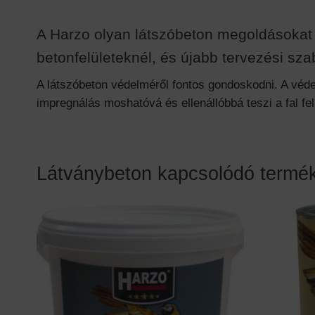
A Harzo olyan látszóbeton megoldásokat kí
betonfelületeknél, és újabb tervezési sz
A látszóbeton védelméről fontos gondoskodni. A véd
impregnálás moshatóvá és ellenállóbbá teszi a fal fe
Látványbeton kapcsolódó termé