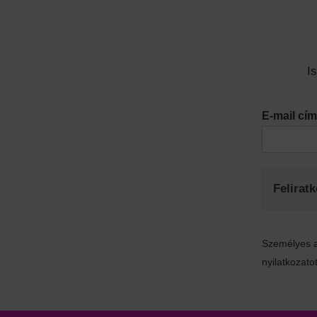
I
E-mail c
Felirat
Személyes a
nyilatkozatot