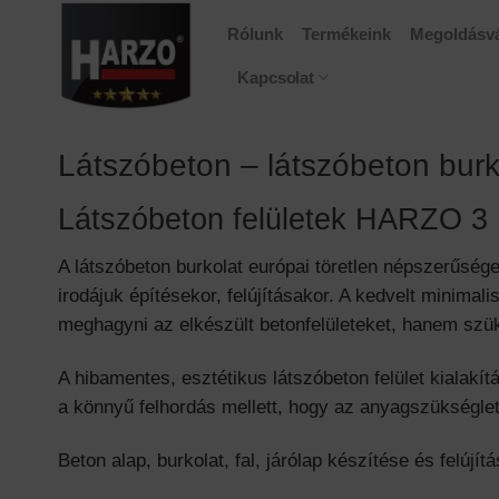
Skip
Rólunk
Termékeink
Megoldásvá
to
content
Kapcsolat
Látszóbeton – látszóbeton bur
Látszóbeton felületek HARZO 3
A látszóbeton burkolat európai töretlen népszerűsé
irodájuk építésekor, felújításakor. A kedvelt minima
meghagyni az elkészült betonfelületeket, hanem szük
A hibamentes, esztétikus látszóbeton felület kialak
a könnyű felhordás mellett, hogy az anyagszükségle
Beton alap, burkolat, fal, járólap készítése és felújít