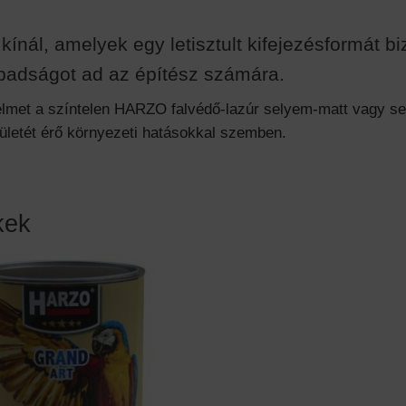
nál, amelyek egy letisztult kifejezésformát biz
abadságot ad az építész számára.
elmet a színtelen HARZO falvédő-lazúr selyem-matt vagy sel
lületét érő környezeti hatásokkal szemben.
kek