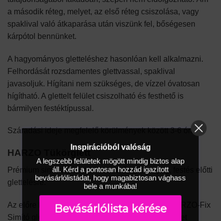
a második réteg, melyet, az első réteg csiszolása, vagy
spaklival való átkaparása után viszünk fel, bőségesen
kárpótol bennünket.
A hagyományos gletteléshez hasonlóan kell alkalmazni.
Felhordását rozsdamentes glettvassal, spaklival
javasoljuk. Hígítani nem szükséges, de vízzel óvatosan
hígítható. A glettelt felület csiszolható és festhető is
bármilyen festéktípussal.
Száradási ideje megfelelő körülmények között 3-6 óra.
Inspirációból valóság
HARZO Tükörglett
A legszebb felületek mögött mindig biztos alap
áll. Kérd a pontosan hozzád igazított
Prémium simaságú, rugalmas, erős glettanyag, festés előtti
bevásárlólistádat, hogy magabiztosan vághass
glettelésre.
bele a munkába!
Az előre kevert vödrös glettanyag beltérben, a HARZO-Fix
Bevásárlólista kérése
Simító glettanyagon alkalmazható tükör sima felület