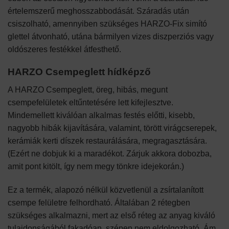
értelemszerű meghosszabbodását. Száradás után
csiszolható, amennyiben szükséges HARZO-Fix simító
glettel átvonható, utána bármilyen vizes diszperziós vagy
oldószeres festékkel átfesthető.
HARZO Csempeglett hídképző
A HARZO Csempeglett, öreg, hibás, megunt
csempefelületek eltűntetésére lett kifejlesztve.
Mindemellett kiválóan alkalmas festés előtti, kisebb,
nagyobb hibák kijavítására, valamint, törött virágcserepek,
kerámiák kerti díszek restaurálására, megragasztására.
(Ezért ne dobjuk ki a maradékot. Zárjuk akkora dobozba,
amit pont kitölt, így nem megy tönkre idejekorán.)
Ez a termék, alapozó nélkül közvetlenül a zsírtalanított
csempe felületre felhordható. Általában 2 rétegben
szükséges alkalmazni, mert az első réteg az anyag kiváló
tulajdonságából fakadóan, szépen nem eldolgozható. Ám