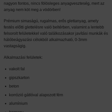
nagyon fontos, nincs fölösleges anyagveszteség, mert az
anyag nem köt meg a vödörben!
Prémium simaságú, rugalmas, erős glettanyag, amely
festés előtti glettelésre való beltérben, valamint a lentebb
felsorolt felületekkel való találkozásakor javítási munkák és
hálóbeágyazási célokból alkalmazható, 0-3mm
vastagságig.
Alkalmazási felületek:
vakolt fal
gipszkarton
beton
korrózió gátlóval alapozott fém
alumínium