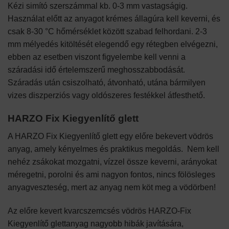
Kézi simító szerszámmal kb. 0-3 mm vastagságig.
Használat előtt az anyagot krémes állagúra kell keverni, és
csak 8-30 °C hőmérséklet között szabad felhordani. 2-3
mm mélyedés kitöltését elegendő egy rétegben elvégezni,
ebben az esetben viszont figyelembe kell venni a
száradási idő értelemszerű meghosszabbodását.
Száradás után csiszolható, átvonható, utána bármilyen
vizes diszperziós vagy oldószeres festékkel átfesthető.
HARZO Fix Kiegyenlítő glett
A HARZO Fix Kiegyenlítő glett egy előre bekevert vödrös
anyag, amely kényelmes és praktikus megoldás. Nem kell
nehéz zsákokat mozgatni, vízzel össze keverni, arányokat
méregetni, porolni és ami nagyon fontos, nincs fölösleges
anyagveszteség, mert az anyag nem köt meg a vödörben!
Az előre kevert kvarcszemcsés vödrös HARZO-Fix
Kiegyenlítő glettanyag nagyobb hibák javítására,