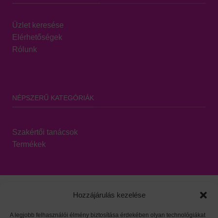
Üzlet keresése
Elérhetőségek
Rólunk
NÉPSZERŰ KATEGÓRIÁK
Szakértői tanácsok
Termékek
Hozzájárulás kezelése
A legjobb felhasználói élmény biztosítása érdekében olyan technológiákat