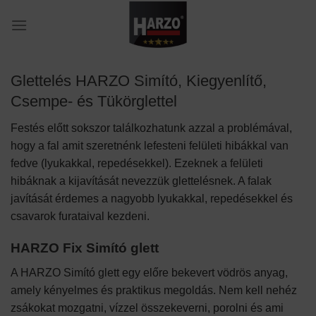
Skip
to
content
Glettelés HARZO Simító, Kiegyenlítő,
Csempe- és Tükörglettel
Festés előtt sokszor találkozhatunk azzal a problémával,
hogy a fal amit szeretnénk lefesteni felületi hibákkal van
fedve (lyukakkal, repedésekkel). Ezeknek a felületi
hibáknak a kijavítását nevezzük glettelésnek. A falak
javítását érdemes a nagyobb lyukakkal, repedésekkel és
csavarok furataival kezdeni.
HARZO Fix Simító glett
A HARZO Simító glett egy előre bekevert vödrös anyag,
amely kényelmes és praktikus megoldás. Nem kell nehéz
zsákokat mozgatni, vízzel összekeverni, porolni és ami