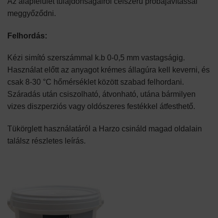
Az alapfelület tulajdonságairól célszerű próbajavítással
meggyőződni.
​Felhordás:
Kézi simító szerszámmal k.b 0-0,5 mm vastagságig.
Használat előtt az anyagot krémes állagúra kell keverni, és
csak 8-30 °C hőmérséklet között szabad felhordani.
Száradás után csiszolható, átvonható, utána bármilyen
vizes diszperziós vagy oldószeres festékkel átfesthető.
Tükörglett használatáról a Harzo csináld magad oldalain
találsz részletes leírás.