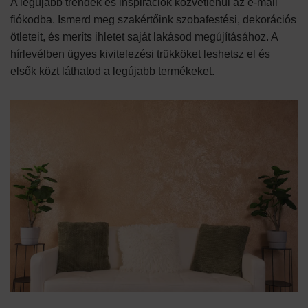
A legújabb trendek és inspirációk közvetlenül az e-mail
fiókodba. Ismerd meg szakértőink szobafestési, dekorációs
ötleteit, és meríts ihletet saját lakásod megújításához. A
hírlevélben ügyes kivitelezési trükköket leshetsz el és
elsők közt láthatod a legújabb termékeket.