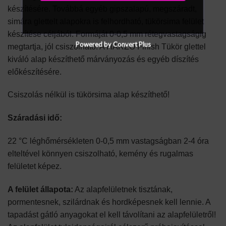
készítésére. Továbbá egyéb gipszalapú, megszáradt,
simára glettelt alapokra is felhordható, tükörsima felület
készítése céljából. Formáját 0-0,5 mm rétegvastagságig
Powered by Convert Plus
megtartja, jól csiszolható. A HARZO Finish Tükör glettel
kiváló alap készíthető márványozás és egyéb díszítés
előkészítésére.
​Csiszolás nélkül is tükörsima alap készíthető!
Száradási idő:
22 °C léghőmérsékleten 0-0,5 mm vastagságban 2-4 óra
elteltével könnyen csiszolható, kemény és rugalmas
felületet képez.
A felület állapota:
Az alapfelületnek tisztának,
pormentesnek, szilárdnak és hordképesnek kell lennie. A
tapadást gátló anyagokat el kell távolítani az alapfelületről!