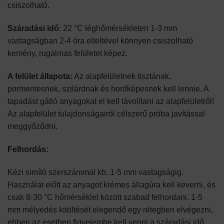
csiszolható.
Száradási idő
: 22 °C léghőmérsékleten 1-3 mm
vastagságban 2-4 óra elteltével könnyen csiszolható
kemény, rugalmas felületet képez.
A felület állapota:
Az alapfelületnek tisztának,
pormentesnek, szilárdnak és hordképesnek kell lennie. A
tapadást gátló anyagokat el kell távolítani az alapfelületről!
Az alapfelület tulajdonságairól célszerű próba javítással
meggyőződni.
Felhordás:
Kézi simító szerszámmal kb. 1-5 mm vastagságig.
Használat előtt az anyagot krémes állagúra kell keverni, és
csak 8-30 °C hőmérséklet között szabad felhordani. 1-5
mm mélyedés kitöltését elegendő egy rétegben elvégezni,
ebben az esetben figyelembe kell venni a száradási idő