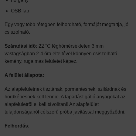
horgany
OSB lap
Egy vagy több rétegben felhordható, formáját megtartja, jól
csiszolható.
Száradási idő:
22 °C léghőmérsékleten 3 mm
vastagságban 2-4 óra elteltével könnyen csiszolható
kemény, rugalmas felületet képez.
A felület állapota:
Az alapfelületnek tisztának, pormentesnek, szilárdnak és
hordképesnek kell lennie. A tapadást gátló anyagokat az
alapfelületről el kell távolítani! Az alapfelület
tulajdonságairól célszerű próba javítással meggyőződni.
Felhordás: