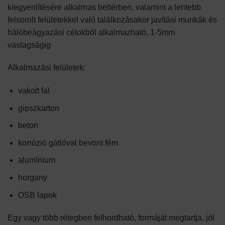
kiegyenlítésére alkalmas beltérben, valamint a lentebb
felsorolt felületekkel való találkozásakor javítási munkák és
hálóbeágyazási célokból alkalmazható, 1-5mm
vastagságig
Alkalmazási felületek:
vakolt fal
gipszkarton
beton
korrózió gátlóval bevont fém
alumínium
horgany
OSB lapok
Egy vagy több rétegben felhordható, formáját megtartja, jól