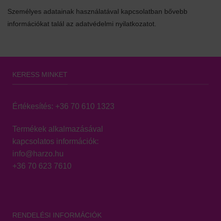
Személyes adatainak használatával kapcsolatban bővebb
információkat talál az adatvédelmi nyilatkozatot.
KERESS MINKET
Értékesítés:
+36 70 610 1323
Termékek alkalmazásával
kapcsolatos információk:
info@harzo.hu
+36 70 623 7610
RENDELÉSI INFORMÁCIÓK