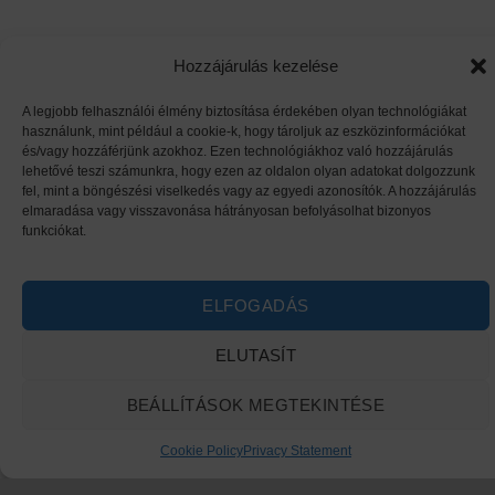
Hozzájárulás kezelése
A legjobb felhasználói élmény biztosítása érdekében olyan technológiákat
használunk, mint például a cookie-k, hogy tároljuk az eszközinformációkat
és/vagy hozzáférjünk azokhoz. Ezen technológiákhoz való hozzájárulás
lehetővé teszi számunkra, hogy ezen az oldalon olyan adatokat dolgozzunk
fel, mint a böngészési viselkedés vagy az egyedi azonosítók. A hozzájárulás
elmaradása vagy visszavonása hátrányosan befolyásolhat bizonyos
funkciókat.
ELFOGADÁS
ELUTASÍT
BEÁLLÍTÁSOK MEGTEKINTÉSE
Cookie Policy
Privacy Statement