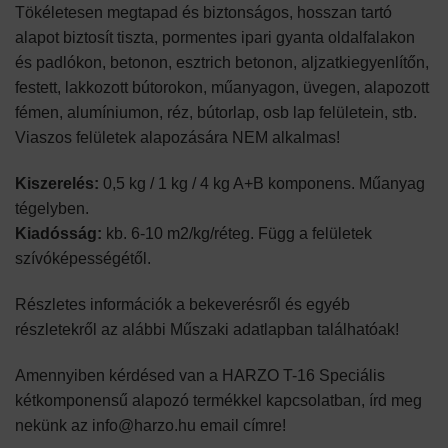
Tökéletesen megtapad és biztonságos, hosszan tartó
alapot biztosít tiszta, pormentes ipari gyanta oldalfalakon
és padlókon, betonon, esztrich betonon, aljzatkiegyenlítőn,
festett, lakkozott bútorokon, műanyagon, üvegen, alapozott
fémen, alumíniumon, réz, bútorlap, osb lap felületein, stb.
Viaszos felületek alapozására NEM alkalmas!
Kiszerelés:
0,5 kg / 1 kg / 4 kg A+B komponens. Műanyag
tégelyben.
Kiadósság:
kb. 6-10 m2/kg/réteg. Függ a felületek
szívóképességétől.
Részletes információk a bekeverésről és egyéb
részletekről az alábbi Műszaki adatlapban találhatóak!
Amennyiben kérdésed van a HARZO T-16 Speciális
kétkomponensű alapozó termékkel kapcsolatban, írd meg
nekünk az info@harzo.hu email címre!