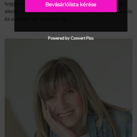
hogyan lehet valóban különleges és lenyűgöző tereket
Bevásárlólista kérése
alkotni. Számunkra ő a garancia arra, hogy a funkcionalitás
és a design kéz a kézben jár.
Powered by Convert Plus