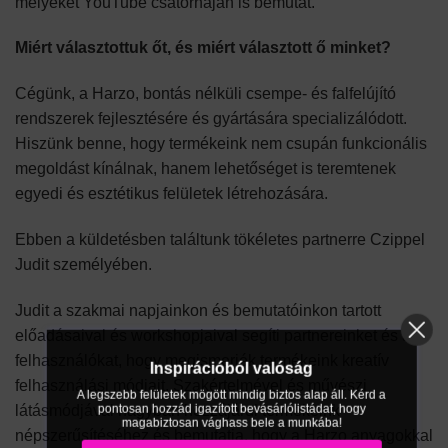
melyeket YouTube csatornáján is bemutat.
Miért választottuk őt, és miért választott ő minket?
Cégünk, a Harzo, bontás nélküli csempe- és falfelújító
rendszerek fejlesztésére és gyártására specializálódott.
Hiszünk benne, hogy termékeink nem csupán funkcionális
megoldást kínálnak, hanem lehetőséget is teremtenek
egyedi és esztétikus felületek létrehozására.
Ebben a küldetésben találtunk tökéletes partnerre Czippel
Judit személyében.
Judit a szakmai napjainkon és bemutatóinkon tartott
előadásaival és workshopjaival segíti partnereinket és a
felhasználókat, hogy megismerjék termékeink kreatív
Inspirációból valóság
felhasználási módjait. Szakértelmével és művészi
A legszebb felületek mögött mindig biztos alap áll. Kérd a
pontosan hozzád igazított bevásárlólistádat, hogy
látásmódjával nagyban hozzájárul termékeink
magabiztosan vághass bele a munkába!
népszerűsítéséhez és bemutatja, hogy a Harzo anyagokkal