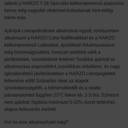
lakkok a HARZO T-16 Speciális kétkomponensű alapozóra
kenve még nagyobb védelmet biztosítanak mint eddig
bármi más.
Ajánljuk csempefestések alkalmával együtt, rendszerben
alkalmazni a HARZO Color fedőfestékkel és a HARZO
kétkomponensű Lakkokkal, ápolókkal! Alkalmazásával
még biztonságosabbá, hosszan tartóbbá válik a
járófelületek, vizesblokkok festése! Továbbá ajánlott az
alkalmazása alapozóként, tusolókban oldalfalon, és nagy
igénybevételű járófelületeken a HARZO csempeglettek
felkenése előtt! Száradási ideje az alapok
szívóképességétől, a hőmérséklettől és a relatív
páratartalomtól függően 23°C-fokon kb. 2-3 óra. Színezni
nem ajánlott, hígítása maximum 5-10% vízzel történhet,
alapos felkeverés mellett!
Hol és mire alkalmazható még?