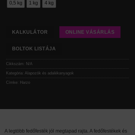
0,5 kg
1 kg
4 kg
KALKULÁTOR
ONLINE VÁSÁRLÁS
BOLTOK LISTÁJA
Cikkszám:
N/A
Kategória:
Alapozók és adalékanyagok
Címke:
Harzo
A legtöbb fedőfesték jól megtapad rajta. A fedőfestékek és