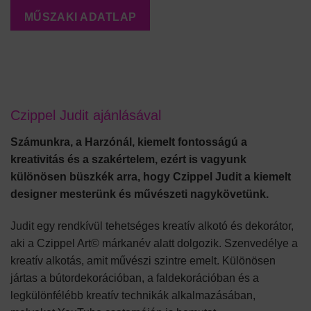
MŰSZAKI ADATLAP
Czippel Judit ajánlásával
Számunkra, a Harzónál, kiemelt fontosságú a
kreativitás és a szakértelem, ezért is vagyunk
különösen büszkék arra, hogy Czippel Judit a kiemelt
designer mesterünk és művészeti nagykövetünk.
Judit egy rendkívül tehetséges kreatív alkotó és dekorátor,
aki a Czippel Art© márkanév alatt dolgozik. Szenvedélye a
kreatív alkotás, amit művészi szintre emelt. Különösen
jártas a bútordekorációban, a faldekorációban és a
legkülönfélébb kreatív technikák alkalmazásában,