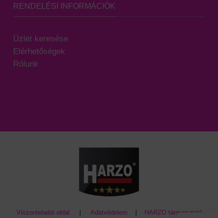
RENDELÉSI INFORMÁCIÓK
Üzlet keresése
Elérhetőségek
Rólunk
Viszonteladói oldal
|
Adatvédelem
|
HARZO tárgymutató