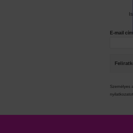
I
E-mail c
Felirat
Személyes a
nyilatkozatot