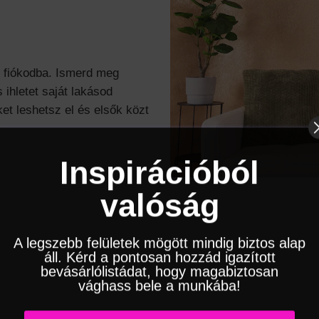
l fiókodba. Ismerd meg
 ihletet saját lakásod
et leshetsz el és elsők közt
Inspirációból
valóság
A legszebb felületek mögött mindig biztos alap
áll. Kérd a pontosan hozzád igazított
bevásárlólistádat, hogy magabiztosan
vághass bele a munkába!