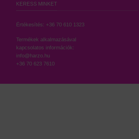
KERESS MINKET
Értékesítés:
+36 70 610 1323
Termékek alkalmazásával
kapcsolatos információk:
info@harzo.hu
+36 70 623 7610