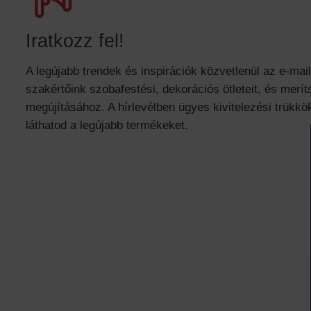
Iratkozz fel!
A legújabb trendek és inspirációk közvetlenül az e-mai
szakértőink szobafestési, dekorációs ötleteit, és meríts
megújításához. A hírlevélben ügyes kivitelezési trükkök
láthatod a legújabb termékeket.