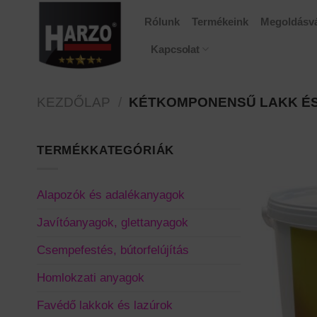
Skip
Rólunk
Termékeink
Megoldásvá
to
content
Kapcsolat
KEZDŐLAP
/
KÉTKOMPONENSŰ LAKK É
TERMÉKKATEGÓRIÁK
Alapozók és adalékanyagok
Javítóanyagok, glettanyagok
Csempefestés, bútorfelújítás
Homlokzati anyagok
Favédő lakkok és lazúrok