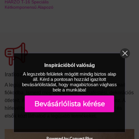
HARZO T-16 Speciális
Kétkomponensű Alapozó
Inspirációból valóság
Iratkozz fel!
A legszebb felületek mögött mindig biztos alap
áll. Kérd a pontosan hozzád igazított
bevásárlólistádat, hogy magabiztosan vághass
A legújabb trendek és inspirációk közvetlenül az e-mail
bele a munkába!
fiókodba. Ismerd meg szakértőink szobafestési, dekorációs
ötleteit, és meríts ihletet saját lakásod megújításához. A
Bevásárlólista kérése
hírlevélben ügyes kivitelezési trükköket leshetsz el és
elsők közt láthatod a legújabb termékeket.
Powered by Convert Plus