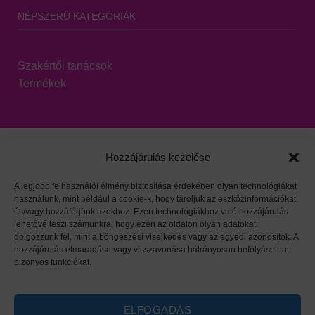
NÉPSZERŰ KATEGÓRIÁK
Szakértői tanácsok
Termékek
Hozzájárulás kezelése
A legjobb felhasználói élmény biztosítása érdekében olyan technológiákat
használunk, mint például a cookie-k, hogy tároljuk az eszközinformációkat
Viszonteladói oldal
|
Adatvédelem
|
HARZO tárgymutató
és/vagy hozzáférjünk azokhoz. Ezen technológiákhoz való hozzájárulás
lehetővé teszi számunkra, hogy ezen az oldalon olyan adatokat
dolgozzunk fel, mint a böngészési viselkedés vagy az egyedi azonosítók. A
hozzájárulás elmaradása vagy visszavonása hátrányosan befolyásolhat
bizonyos funkciókat.
ELFOGADÁS