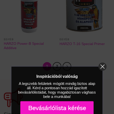
EGYÉB
EGYÉB
HARZO Power-B Special
HARZO T-16 Special Primer
Additive
1
2
Inspirációból valóság
A legszebb felületek mögött mindig biztos alap
áll. Kérd a pontosan hozzád igazított
bevásárlólistádat, hogy magabiztosan vághass
bele a munkába!
Bevásárlólista kérése