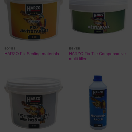
EGYÉB
EGYÉB
HARZO Fix Tile Compensative
HARZO Fix Sealing materials
multi filler