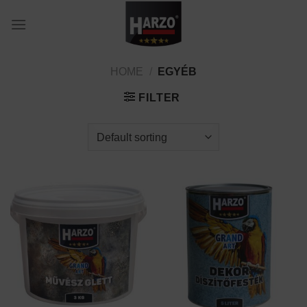
Skip
to
content
HOME
/
EGYÉB
FILTER