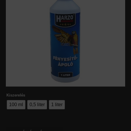
Kiszerelés
100 ml
0,5 liter
1 liter