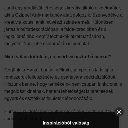
Judit egy rendkívül tehetséges kreatív alkotó és dekorátor,
aki a Czippel Art© márkanév alatt dolgozik. Szenvedélye a
kreatív alkotás, amit művészi szintre emelt. Különösen
jártas a bútordekorációban, a faldekorációban és a
legkülönfélébb kreatív technikák alkalmazásában,
melyeket YouTube csatornáján is bemutat.
Miért választottuk őt, és miért választott ő minket?
Cégünk, a Harzo, bontás nélküli csempe- és falfelújító
rendszerek fejlesztésére és gyártására specializálódott.
Hiszünk benne, hogy termékeink nem csupán funkcionális
megoldást kínálnak, hanem lehetőséget is teremtenek
egyedi és esztétikus felületek létrehozására.
Ebben a küldetésben találtunk tökéletes partnerre Czippel
Judit személyében.
Inspirációból valóság