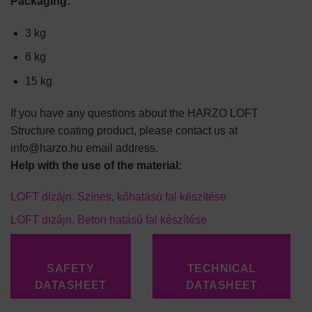
Packaging:
3 kg
6 kg
15 kg
If you have any questions about the HARZO LOFT
Structure coating product, please contact us at
info@harzo.hu email address.
Help with the use of the material:
LOFT dizájn. Színes, kőhatású fal készítése
LOFT dizájn. Beton hatású fal készítése
SAFETY
TECHNICAL
DATASHEET
DATASHEET