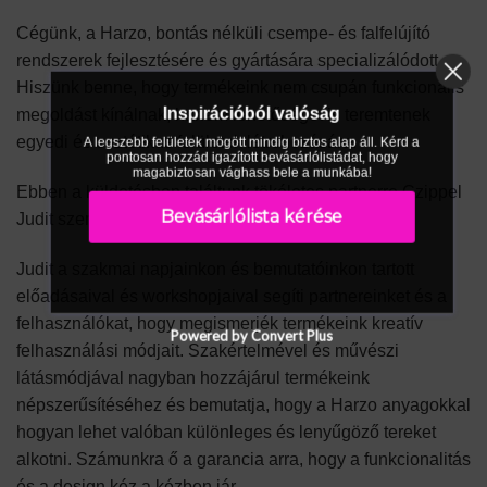
Cégünk, a Harzo, bontás nélküli csempe- és falfelújító
rendszerek fejlesztésére és gyártására specializálódott.
Hiszünk benne, hogy termékeink nem csupán funkcionális
Inspirációból valóság
megoldást kínálnak, hanem lehetőséget is teremtenek
egyedi és esztétikus felületek létrehozására.
A legszebb felületek mögött mindig biztos alap áll. Kérd a
pontosan hozzád igazított bevásárlólistádat, hogy
magabiztosan vághass bele a munkába!
Ebben a küldetésben találtunk tökéletes partnerre Czippel
Bevásárlólista kérése
Judit személyében.
Judit a szakmai napjainkon és bemutatóinkon tartott
előadásaival és workshopjaival segíti partnereinket és a
felhasználókat, hogy megismerjék termékeink kreatív
Powered by Convert Plus
felhasználási módjait. Szakértelmével és művészi
látásmódjával nagyban hozzájárul termékeink
népszerűsítéséhez és bemutatja, hogy a Harzo anyagokkal
hogyan lehet valóban különleges és lenyűgöző tereket
alkotni. Számunkra ő a garancia arra, hogy a funkcionalitás
és a design kéz a kézben jár.