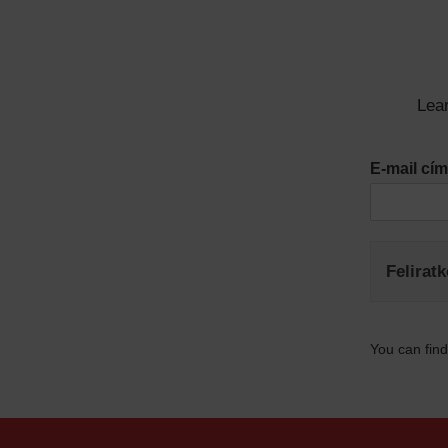
Lear
E-mail c
Felirat
You can find