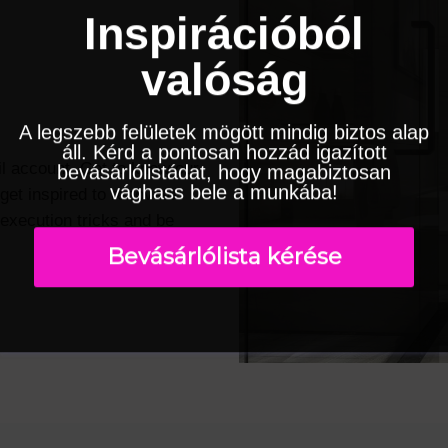
Inspirációból
valóság
A legszebb felületek mögött mindig biztos alap
áll. Kérd a pontosan hozzád igazított
ail account. Get to know our
bevásárlólistádat, hogy magabiztosan
vághass bele a munkába!
get inspired to renovate
 execution tricks and be
Bevásárlólista kérése