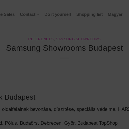
ne Sales
Contact
Do it yourself
Shopping list
Magyar
REFERENCES
,
SAMSUNG SHOWROOMS
Samsung Showrooms Budapest
k Budapest
oldalfalainak bevonása, díszítése, speciális védelme, HA
, Pólus, Budaörs, Debrecen, Győr, Budapest TopShop