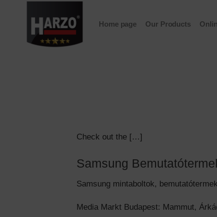
Skip
to
Home page
Our Products
Onli
content
Check out the […]
Samsung Bemutatóterme
Samsung mintaboltok, bemutatótermek 
Media Markt Budapest: Mammut, Árkád