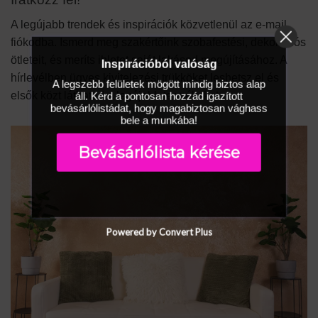
A legújabb trendek és inspirációk közvetlenül az e-mail
fiókodba. Ismerd meg szakértőink szobafestési, dekorációs
ötleteit, és meríts ihletet saját lakásod megújításához. A
Inspirációból valóság
hírlevélben ügyes kivitelezési trükköket leshetsz el és
A legszebb felületek mögött mindig biztos alap
elsők közt láthatod a legújabb termékeket.
áll. Kérd a pontosan hozzád igazított
bevásárlólistádat, hogy magabiztosan vághass
bele a munkába!
Bevásárlólista kérése
Powered by Convert Plus