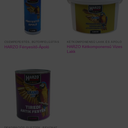
CSEMPEFESTÉS, BÚTORFELÚJÍTÁS
KÉTKOMPONENSŰ LAKK ÉS ÁPOLÓ
HARZO Kétkomponensű Vizes
HARZO Fényesítő-Ápoló
Lakk
DEKORÁCIÓS GLETTEK, BEVONATOK