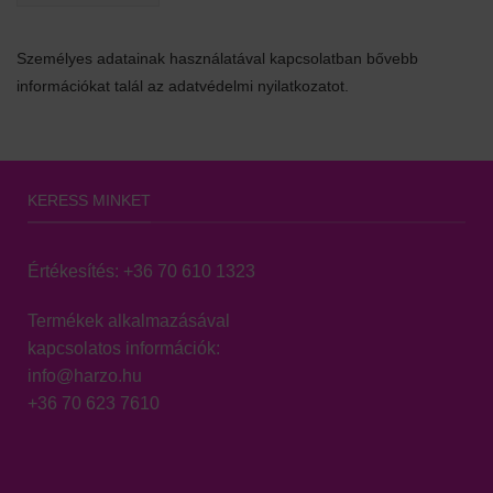
Személyes adatainak használatával kapcsolatban bővebb
információkat talál az adatvédelmi nyilatkozatot.
KERESS MINKET
Értékesítés:
+36 70 610 1323
Termékek alkalmazásával
kapcsolatos információk:
info@harzo.hu
+36 70 623 7610