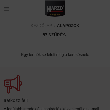
Skip
to
content
KEZDŐLAP
/
ALAPOZÓK
SZŰRÉS
Egy termék se felelt meg a keresésnek.
Iratkozz fel!
A legújabb trendek és inspirációk közvetlenül az e-mail