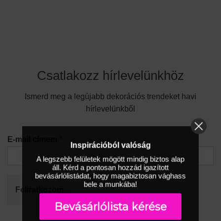
Csatlakozz hírlevelünkhöz
Ismerd meg a legújabb dekorációs trendeket havi
hírlevelünkből
E-mail címem
*
Inspirációból valóság
A legszebb felületek mögött mindig biztos alap
áll. Kérd a pontosan hozzád igazított
bevásárlólistádat, hogy magabiztosan vághass
bele a munkába!
Feliratkozom
Bevásárlólista kérése