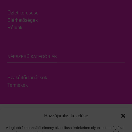
Üzlet keresése
Elérhetőségek
Rólunk
NÉPSZERŰ KATEGÓRIÁK
Szakértői tanácsok
Termékek
Hozzájárulás kezelése
A legjobb felhasználói élmény biztosítása érdekében olyan technológiákat