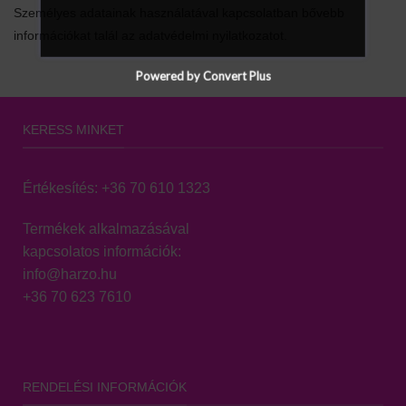
Személyes adatainak használatával kapcsolatban bővebb
információkat talál az adatvédelmi nyilatkozatot.
Powered by Convert Plus
KERESS MINKET
Értékesítés:
+36 70 610 1323
Termékek alkalmazásával
kapcsolatos információk:
info@harzo.hu
+36 70 623 7610
RENDELÉSI INFORMÁCIÓK