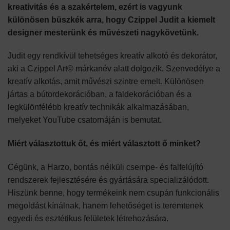
kreativitás és a szakértelem, ezért is vagyunk
különösen büszkék arra, hogy Czippel Judit a kiemelt
designer mesterünk és művészeti nagykövetünk.
Judit egy rendkívül tehetséges kreatív alkotó és dekorátor,
aki a Czippel Art© márkanév alatt dolgozik. Szenvedélye a
kreatív alkotás, amit művészi szintre emelt. Különösen
jártas a bútordekorációban, a faldekorációban és a
legkülönfélébb kreatív technikák alkalmazásában,
melyeket YouTube csatornáján is bemutat.
Miért választottuk őt, és miért választott ő minket?
Cégünk, a Harzo, bontás nélküli csempe- és falfelújító
rendszerek fejlesztésére és gyártására specializálódott.
Hiszünk benne, hogy termékeink nem csupán funkcionális
megoldást kínálnak, hanem lehetőséget is teremtenek
egyedi és esztétikus felületek létrehozására.