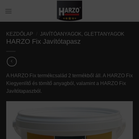
Skip
to
content
KEZDŐLAP
/
JAVÍTÓANYAGOK, GLETTANYAGOK
HARZO Fix Javítótapasz
A HARZO Fix termékcsalád 2 termékből áll. A HARZO Fix
Kiegyenlítő és tömítő anyagból, valamint a HARZO Fix
Javítótapaszból.