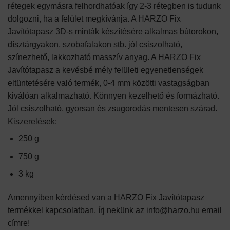
rétegek egymásra felhordhatóak így 2-3 rétegben is tudunk
dolgozni, ha a felület megkívánja. A HARZO Fix
Javítótapasz 3D-s minták készítésére alkalmas bútorokon,
dísztárgyakon, szobafalakon stb. jól csiszolható,
színezhető, lakkozható masszív anyag. A HARZO Fix
Javítótapasz a kevésbé mély felületi egyenetlenségek
eltüntetésére való termék, 0-4 mm közötti vastagságban
kiválóan alkalmazható. Könnyen kezelhető és formázható.
Jól csiszolható, gyorsan és zsugorodás mentesen szárad.
Kiszerelések:
250 g
750 g
3 kg
Amennyiben kérdésed van a HARZO Fix Javítótapasz
termékkel kapcsolatban, írj nekünk az info@harzo.hu email
címre!