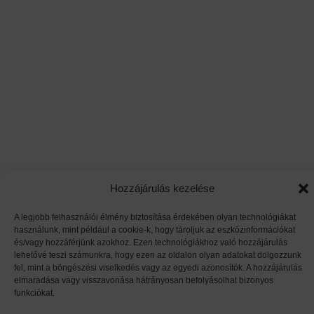
Hozzájárulás kezelése
A legjobb felhasználói élmény biztosítása érdekében olyan technológiákat
használunk, mint például a cookie-k, hogy tároljuk az eszközinformációkat
és/vagy hozzáférjünk azokhoz. Ezen technológiákhoz való hozzájárulás
lehetővé teszi számunkra, hogy ezen az oldalon olyan adatokat dolgozzunk
fel, mint a böngészési viselkedés vagy az egyedi azonosítók. A hozzájárulás
elmaradása vagy visszavonása hátrányosan befolyásolhat bizonyos
funkciókat.