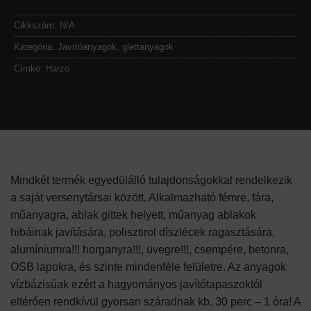
Cikkszám:
N/A
Kategória:
Javítóanyagok, glettanyagok
Címke:
Harzo
Mindkét termék egyedülálló tulajdonságokkal rendelkezik
a saját versenytársai között. Alkalmazható fémre, fára,
műanyagra, ablak gittek helyett, műanyag ablakok
hibáinak javítására, polisztirol díszlécek ragasztására,
alumíniumra!!! horganyra!!!, üvegre!!!, csempére, betonra,
OSB lapokra, és szinte mindenféle felületre. Az anyagok
vízbázisúak ezért a hagyományos javítótapaszoktól
eltérően rendkívül gyorsan száradnak kb. 30 perc – 1 óra! A