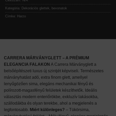
Cikkszám:
N/A
Kategória:
Dekorációs glettek, bevonatok
Címke:
Harzo
CARRERA MÁRVÁNYGLETT – A PRÉMIUM
ELEGANCIA FALAKON
A Carrera Márványglett a
belsőépítészeti luxus új szintjét képviseli. Természetes
márványhatást adó, extra finom glett, amellyel
lenyűgözően sima, elegáns mechanikai fényű és
polírozott-magasfényű felületek készíthetők. Ideális
választás modern enteriőrökbe, exkluzív lakásokba,
szállodákba és olyan terekbe, ahol a megjelenés a
legfontosabb.
Miért különleges?
– Tükörsima,