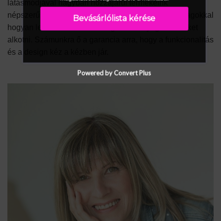
látásmódjával nagyban hozzájárul termékeink
népszerűsítéséhez és bemutatja, hogy a Harzo anyagokkal
Bevásárlólista kérése
hogyan lehet valóban különleges és lenyűgöző tereket
alkotni. Számunkra ő a garancia arra, hogy a funkcionalitás
és a design kéz a kézben jár.
Powered by Convert Plus