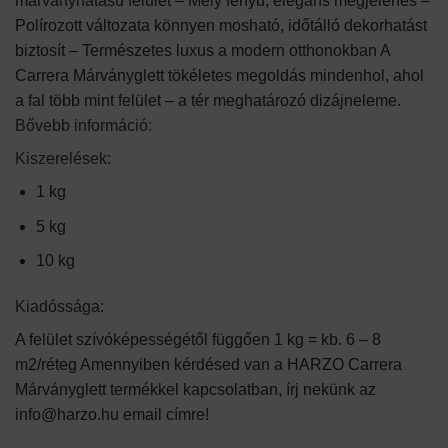
márványhatású felület – Mély fényű, elegáns megjelenés –
Polírozott változata könnyen mosható, időtálló dekorhatást
biztosít – Természetes luxus a modern otthonokban A
Carrera Márványglett tökéletes megoldás mindenhol, ahol
a fal több mint felület – a tér meghatározó dizájneleme.
Bővebb információ:
Kiszerelések:
​1 kg​
5 kg
10 kg
Kiadóssága:
A felület szívóképességétől függően 1 kg = kb. 6 – 8
m2/réteg Amennyiben kérdésed van a HARZO Carrera
Márványglett termékkel kapcsolatban, írj nekünk az
info@harzo.hu email címre!