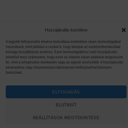
Hozzájárulás kezelése
A legjobb felhasználói élmény biztosítása érdekében olyan technológiákat
használunk, mint például a cookie-k, hogy tároljuk az eszközinformációkat
és/vagy hozzáférjünk azokhoz. Ezen technológiákhoz való hozzájárulás
lehetővé teszi számunkra, hogy ezen az oldalon olyan adatokat dolgozzunk
fel, mint a böngészési viselkedés vagy az egyedi azonosítók. A hozzájárulás
elmaradása vagy visszavonása hátrányosan befolyásolhat bizonyos
funkciókat.
ELFOGADÁS
ELUTASÍT
BEÁLLÍTÁSOK MEGTEKINTÉSE