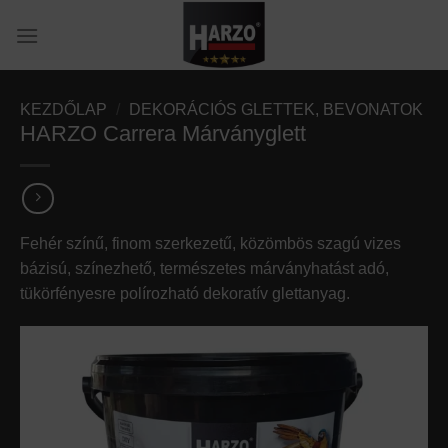
Skip
to
content
KEZDŐLAP
/
DEKORÁCIÓS GLETTEK, BEVONATOK
HARZO Carrera Márványglett
Fehér színű, finom szerkezetű, közömbös szagú vizes
bázisú, színezhető, természetes márványhatást adó,
tükörfényesre polírozható dekoratív glettanyag.