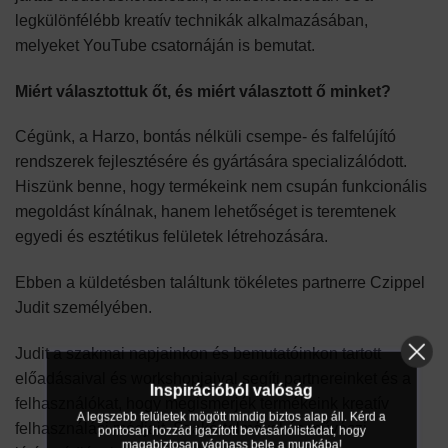
legkülönfélébb kreatív technikák alkalmazásában,
melyeket YouTube csatornáján is bemutat.
Miért választottuk őt, és miért választott ő minket?
Cégünk, a Harzo, bontás nélküli csempe- és falfelújító
rendszerek fejlesztésére és gyártására specializálódott.
Hiszünk benne, hogy termékeink nem csupán funkcionális
megoldást kínálnak, hanem lehetőséget is teremtenek
egyedi és esztétikus felületek létrehozására.
Ebben a küldetésben találtunk tökéletes partnerre Czippel
Judit személyében.
Judit a szakmai napjainkon és bemutatóinkon tartott
előadásaival és workshopjaival segíti partnereinket és a
Inspirációból valóság
felhasználókat, hogy megismerjék termékeink kreatív
A legszebb felületek mögött mindig biztos alap áll. Kérd a
felhasználási módjait. Szakértelmével és művészi
pontosan hozzád igazított bevásárlólistádat, hogy
magabiztosan vághass bele a munkába!