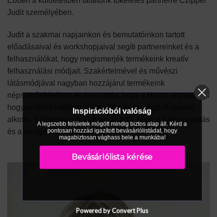
Ebben a küldetésben találtunk tökéletes partnerre Czippel
Judit személyében.
Judit a szakmai napjainkon és bemutatóinkon tartott
előadásaival és workshopjaival segíti partnereinket és a
felhasználókat, hogy megismerjék termékeink kreatív
felhasználási módjait. Szakértelmével és művészi
látásmódjával nagyban hozzájárul termékeink
népszerűsítéséhez és bemutatja, hogy a Harzo anyagokkal
hogyan lehet valóban különleges és lenyűgöző tereket
Inspirációból valóság
alkotni. Számunkra ő a garancia arra, hogy a funkcionalitás
A legszebb felületek mögött mindig biztos alap áll. Kérd a
pontosan hozzád igazított bevásárlólistádat, hogy
és a design kéz a kézben jár.
magabiztosan vághass bele a munkába!
Bevásárlólista kérése
Powered by Convert Plus