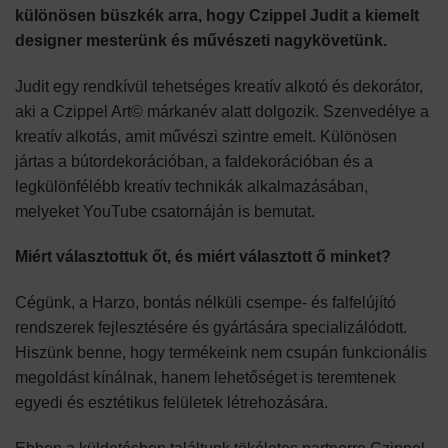
különösen büszkék arra, hogy Czippel Judit a kiemelt
designer mesterünk és művészeti nagykövetünk.
Judit egy rendkívül tehetséges kreatív alkotó és dekorátor,
aki a Czippel Art© márkanév alatt dolgozik. Szenvedélye a
kreatív alkotás, amit művészi szintre emelt. Különösen
jártas a bútordekorációban, a faldekorációban és a
legkülönfélébb kreatív technikák alkalmazásában,
melyeket YouTube csatornáján is bemutat.
Miért választottuk őt, és miért választott ő minket?
Cégünk, a Harzo, bontás nélküli csempe- és falfelújító
rendszerek fejlesztésére és gyártására specializálódott.
Hiszünk benne, hogy termékeink nem csupán funkcionális
megoldást kínálnak, hanem lehetőséget is teremtenek
egyedi és esztétikus felületek létrehozására.