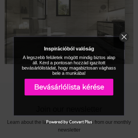
Inspirációból valóság
A legszebb felületek mögött mindig biztos alap
áll. Kérd a pontosan hozzád igazított
bevásárlólistádat, hogy magabiztosan vághass
bele a munkába!
Bevásárlólista kérése
Join our newsletter
Powered by Convert Plus
Learn about the latest decoration trends from our monthly
newsletter