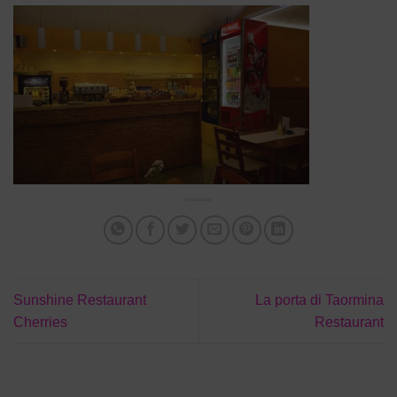
Sunshine Restaurant
La porta di Taormina
Cherries
Restaurant