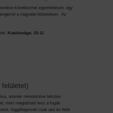
lkenése következhet egyenletesen, egy
hengerrel a nagyobb felületeken. Az
ett.
Kiadóssága: 10-11
felületet)
tása, aminek méretezése tetszés
d, mert meglátható lesz a fugák
enni, függőlegesnél csak alul és felül