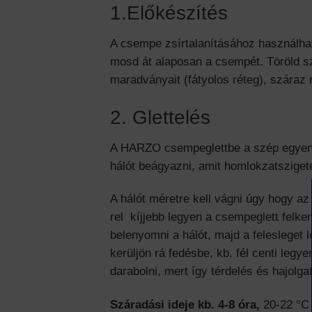
1.Előkészítés
A csempe zsírtalanításához használhats
mosd át alaposan a csempét. Töröld sz
maradványait (fátyolos réteg), száraz 
2. Glettelés
A HARZO csempeglettbe a szép egyenes
hálót beágyazni, amit homlokzatsziget
A hálót méretre kell vágni úgy hogy az o
rel kíjjebb legyen a csempeglett felke
belenyomni a hálót, majd a felesleget 
kerüljön rá fedésbe, kb. fél centi legy
darabolni, mert így térdelés és hajol
Száradási ideje kb. 4-8 óra,
20-22 °C 