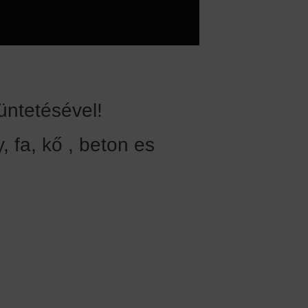
üntetésével!
, fa, kő , beton es