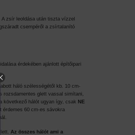
A zsír leoldása után tiszta vízzel
gszáradt csempéről a zsírtalanító
lása érdekében ajánlott építőipari
eszabott háló szélességétől kb. 10 cm-
és rozsdamentes glett vassal simítani,
 a következő hálót ugyan így, csak
NE
hálót érdemes 60 cm-es sávokra
ál.
lett.
Az összes hálót ami a