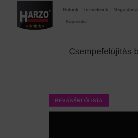
Skip
Rólunk
Termékeink
Megoldásvá
to
content
Kapcsolat
Csempefelújítás b
BEVÁSÁRLÓLISTA