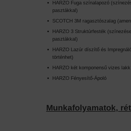
HARZO Fuga színalapozó (színezése 
pasztákkal)
SCOTCH 3M ragasztószalag (amennyi
HARZO 3 Struktúrfesték (színezése 
pasztákkal)
HARZO Lazúr díszítő és Impregnáló f
történhet)
HARZO két komponensű vizes lakk
HARZO Fényesítő-Ápoló
Munkafolyamatok, rét