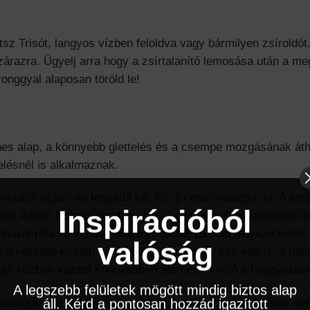
z Trisót, langyos vízben feloldva vagy bármilyen zsíroldót. 
árazra. Ügyelj arra hogy a zsírtalanító lemosása után a me
ronggyal alaposan töröld le!
 alap, a könnyebb glettelés és a csempe mozgásának áthida
elésnél is alkalmaznak.
ldalfal aljától és tetejétől kb. fél -1 centi maradjon el. A l
Inspirációból
nve. A háló leszabása után ebbe a glettbe kell belehelyezni 
lehúzni róla és visszarakni a vödörbe. Ezután helyezd mellé
valóság
en a két háló között. Járófelületen ugyanígy kell eljárni, a 
gatás közben kézzel könnyebben átérhető a háló a beágyazásn
A legszebb felületek mögött mindig biztos alap
levegőhőmérséklet és megfelelő szellőztetés, ventilálás mel
áll. Kérd a pontosan hozzád igazított