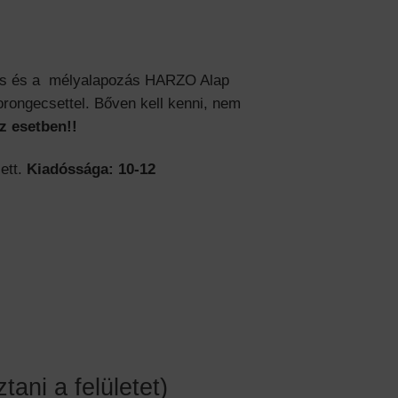
rlés és a mélyalapozás HARZO Alap
orongecsettel. Bőven kell kenni, nem
z esetben!!
ett.
Kiadóssága: 10-12
ani a felületet)