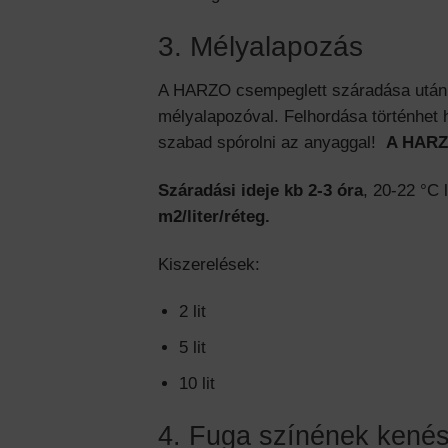
3. Mélyalapozás
A HARZO csempeglett száradása után k
mélyalapozóval. Felhordása történhet 
szabad spórolni az anyaggal!
A HARZO
Száradási ideje kb 2-3 óra
, 20-22 °C 
m2/liter/réteg.
Kiszerelések:
2 lit
5 lit
10 lit
4. Fuga színének kenése 