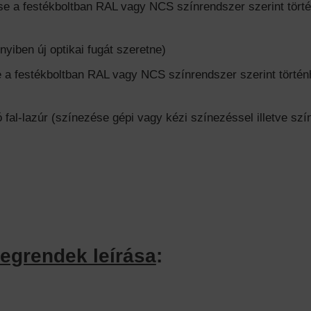
a festékboltban RAL vagy NCS színrendszer szerint történh
ben új optikai fugát szeretne)
a festékboltban RAL vagy NCS színrendszer szerint történhe
al-lazúr (színezése gépi vagy kézi színezéssel illetve szín
egrendek leírása
: