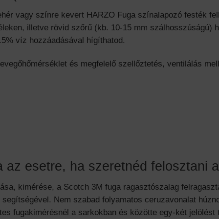
ehér vagy színre kevert HARZO Fuga színalapozó festék fe
éleken, illetve rövid szőrű (kb. 10-15 mm szálhosszúságú) 
.5% víz hozzáadásával hígíthatod.
evegőhőmérséklet és megfelelő szellőztetés, ventilálás mell
a az esetre, ha szeretnéd felosztani a 
zása, kimérése, a Scotch 3M fuga ragasztószalag felragasz
ék segítségével. Nem szabad folyamatos ceruzavonalat húzno
ntes fugakimérésnél a sarkokban és közötte egy-két jelölést t