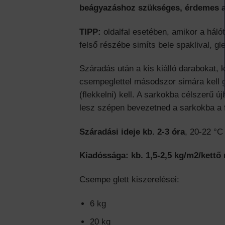
beágyazáshoz szükséges, érdemes a g
TIPP:
oldalfal esetében, amikor a háló
felső részébe simíts bele spaklival, gl
Száradás után a kis kiálló darabokat, 
csempeglettel másodszor simára kell gl
(flekkelni) kell. A sarkokba célszerű 
lesz szépen bevezetned a sarkokba a 
Száradási ideje kb. 2-3 óra
, 20-22 °C
Kiadóssága: kb. 1,5-2,5 kg/m2/kettő
Csempe glett kiszerelései:
6 kg
20 kg