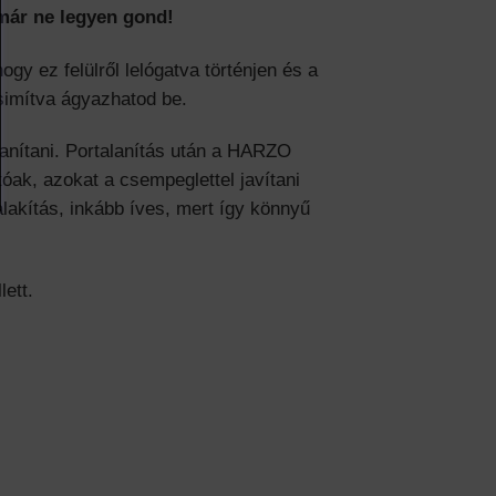
 már ne legyen gond!
gy ez felülről lelógatva történjen és a
 simítva ágyazhatod be.
lanítani. Portalanítás után a HARZO
óak, azokat a csempeglettel javítani
alakítás, inkább íves, mert így könnyű
lett.