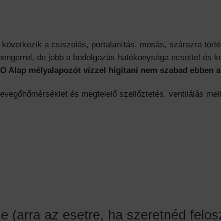
övetkezik a csiszolás, portalanítás, mosás, szárazra tö
hengerrel, de jobb a bedolgozás hatékonysága ecsettel és k
 Alap mélyalapozót vízzel hígítani nem szabad ebben a
levegőhőmérséklet és megfelelő szellőztetés, ventilálás mell
(arra az esetre, ha szeretnéd feloszt