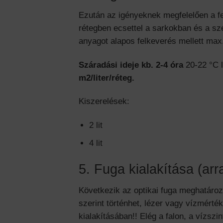
Ezután az igényeknek megfelelően a f
rétegben ecsettel a sarkokban és a sz
anyagot alapos felkeverés mellett max
Száradási ideje kb. 2-4 óra
20-22 °C l
m2/liter/réteg.
Kiszerelések:
2 lit
4 lit
5. Fuga kialakítása (arr
Következik az optikai fuga meghatáro
szerint történhet, lézer vagy vízmért
kialakításában!! Elég a falon, a vízszi