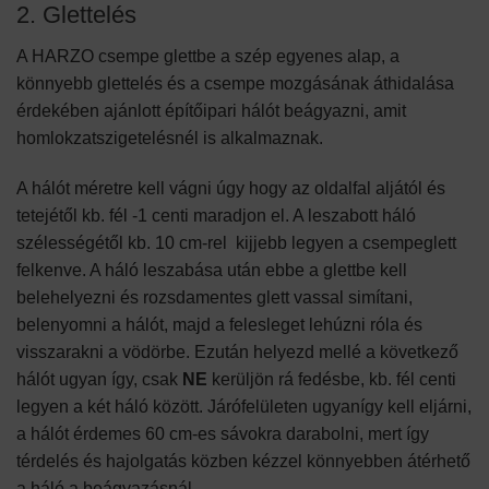
2. Glettelés
A HARZO csempe glettbe a szép egyenes alap, a
könnyebb glettelés és a csempe mozgásának áthidalása
érdekében ajánlott építőipari hálót beágyazni, amit
homlokzatszigetelésnél is alkalmaznak.
A hálót méretre kell vágni úgy hogy az oldalfal aljától és
tetejétől kb. fél -1 centi maradjon el. A leszabott háló
szélességétől kb. 10 cm-rel kijjebb legyen a csempeglett
felkenve. A háló leszabása után ebbe a glettbe kell
belehelyezni és rozsdamentes glett vassal simítani,
belenyomni a hálót, majd a felesleget lehúzni róla és
visszarakni a vödörbe. Ezután helyezd mellé a következő
hálót ugyan így, csak
NE
kerüljön rá fedésbe, kb. fél centi
legyen a két háló között. Járófelületen ugyanígy kell eljárni,
a hálót érdemes 60 cm-es sávokra darabolni, mert így
térdelés és hajolgatás közben kézzel könnyebben átérhető
a háló a beágyazásnál.