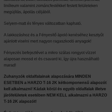
linóleum valamint zománcfestékkel festett felületeken
megújítás, ápolás céljából.
Selyem-matt és fényes változatban kapható.
A lakkozáshoz és a Fényesítő ápoló kenéséhez kesztyűt
ajánlott viselni mert nagyon ragaszkodó anyagok!
Fényezés befejeztével a mikro szálas rongyot vízzel
alaposan mossd el és csavard ki, így újra használható
marad!
Zuhanyzók oldalfalainak alapozására MINDEN
ESETBEN a HARZO T-16 2K kétkomponensű alapozót
kell alkalmazni! Kádak körül és egyéb oldalfalak illetve
járófelületek esetében NEM KELL alkalmazni a HARZO
T-16 2K alapozót!