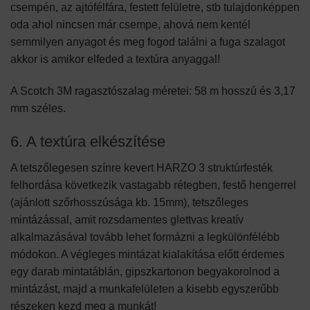
csempén, az ajtófélfára, festett felületre, stb tulajdonképpen
oda ahol nincsen már csempe, ahová nem kentél
semmilyen anyagot és meg fogod találni a fuga szalagot
akkor is amikor elfeded a textúra anyaggal!
A Scotch 3M ragasztószalag méretei: 58 m hosszú és 3,17
mm széles.
6. A textúra elkészítése
A tetszőlegesen színre kevert HARZO 3 struktúrfesték
felhordása következik vastagabb rétegben, festő hengerrel
(ajánlott szőrhosszúsága kb. 15mm), tetszőleges
mintázással, amit rozsdamentes glettvas kreatív
alkalmazásával tovább lehet formázni a legkülönfélébb
módokon. A végleges mintázat kialakítása előtt érdemes
egy darab mintatáblán, gipszkartonon begyakorolnod a
mintázást, majd a munkafelületen a kisebb egyszerűbb
részeken kezd meg a munkát!