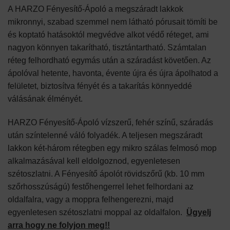
A HARZO Fényesítő-Ápoló a megszáradt lakkok
mikronnyi, szabad szemmel nem látható pórusait tömíti be
és koptató hatásoktól megvédve alkot védő réteget, ami
nagyon könnyen takarítható, tisztántartható. Számtalan
réteg felhordható egymás után a száradást követően. Az
ápolóval hetente, havonta, évente újra és újra ápolhatod a
felületet, biztosítva fényét és a takarítás könnyeddé
válásának élményét.
HARZO Fényesítő-Ápoló vízszerű, fehér színű, száradás
után színtelenné váló folyadék. A teljesen megszáradt
lakkon két-három rétegben egy mikro szálas felmosó mop
alkalmazásával kell eldolgoznod, egyenletesen
szétoszlatni. A Fényesítő ápolót rövidszőrű (kb. 10 mm
szőrhosszúságú) festőhengerrel lehet felhordani az
oldalfalra, vagy a moppra felhengerezni, majd
egyenletesen szétoszlatni moppal az oldalfalon.
Ügyelj
arra hogy ne folyjon meg!!