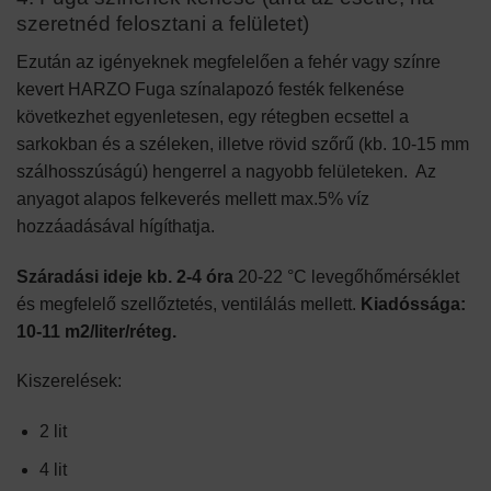
szeretnéd felosztani a felületet)
Ezután az igényeknek megfelelően a fehér vagy színre
kevert HARZO Fuga színalapozó festék felkenése
következhet egyenletesen, egy rétegben ecsettel a
sarkokban és a széleken, illetve rövid szőrű (kb. 10-15 mm
szálhosszúságú) hengerrel a nagyobb felületeken. Az
anyagot alapos felkeverés mellett max.5% víz
hozzáadásával hígíthatja.
Száradási ideje kb. 2-4 óra
20-22 °C levegőhőmérséklet
és megfelelő szellőztetés, ventilálás mellett.
Kiadóssága:
10-11 m2/liter/réteg.
Kiszerelések:
2 lit
4 lit