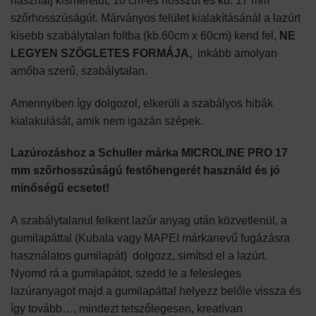
használj kisméretűt, 10 cm-es hosszút és kb. 17 mm
szőrhosszúságút. Márványos felület kialakításánál a lazúrt
kisebb szabálytalan foltba (kb.60cm x 60cm) kend fel,
NE
LEGYEN SZÖGLETES FORMÁJA,
inkább amolyan
amőba szerű, szabálytalan.
Amennyiben így dolgozol, elkerüli a szabályos hibák
kialakulását, amik nem igazán szépek.
Lazúrozáshoz a Schuller márka MICROLINE PRO 17
mm szőrhosszúságú festőhengerét használd és jó
minőségű ecsetet!
A szabálytalanul felkent lazúr anyag után közvetlenül, a
gumilapáttal (Kubala vagy MAPEI márkanevű fugázásra
használatos gumilapát) dolgozz, simítsd el a lazúrt.
Nyomd rá a gumilapátot, szedd le a felesleges
lazúranyagot majd a gumilapáttal helyezz belőle vissza és
így tovább…, mindezt tetszőlegesen, kreatívan