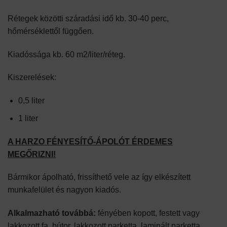
Rétegek közötti száradási idő kb. 30-40 perc,
hőmérséklettől függően.
Kiadóssága kb. 60 m2/liter/réteg.
Kiszerelések:
0,5 liter
1 liter
A HARZO FÉNYESÍTŐ-ÁPOLÓT ÉRDEMES
MEGŐRIZNI!
Bármikor ápolható, frissíthető vele az így elkészített
munkafelület és nagyon kiadós.
Alkalmazható továbbá:
fényében kopott, festett vagy
lakkozott fa, bútor, lakkozott parketta, laminált parketta,