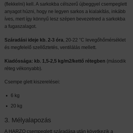
(flekkelni) kell. A sarkokba célszerű újbeggyel csempeglett
anyagot húzni, hogy ne legyen sarkos a kialakítás, inkább
íves, mert így könnyű lesz szépen bevezetned a sarkokba
a fugaszalagot.
Száradási ideje kb. 2-3 óra
, 20-22 °C levegőhőmérséklet
és megfelelő szellőztetés, ventilálás mellett.
Kiadóssága: kb. 1,5-2,5 kg/m2/kettő rétegben
(második
réteg vékonyabb).
Csempe glett kiszerelései:
6 kg
20 kg
3. Mélyalapozás
A HARZO csempeglett száradása után következik a