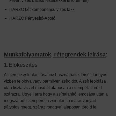
kevert vizes bázisú festékekkel is történhet)
HARZO két komponensű vizes lakk
HARZO Fényesítő-Ápoló
Munkafolyamatok, rétegrendek leírása
:
1.Előkészítés
A csempe zsírtalanításához használhatsz Trisót, langyos
vízben feloldva vagy bármilyen zsíroldót. A zsír leoldása
után tiszta vízzel mosd át alaposan a csempét. Töröld
szárazra. Ügyelj arra hogy a zsírtalanító lemosása után a
megszáradt csempéről a zsírtalanító maradványait
(fátyolos réteg), száraz ronggyal alaposan töröld le!