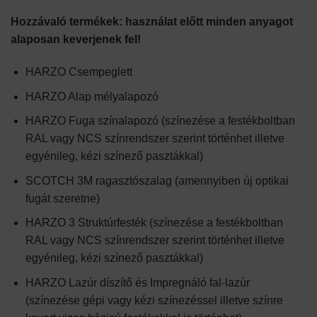
Hozzávaló termékek: használat előtt minden anyagot
alaposan keverjenek fel!
HARZO Csempeglett
HARZO Alap mélyalapozó
HARZO Fuga színalapozó (színezése a festékboltban
RAL vagy NCS színrendszer szerint történhet illetve
egyénileg, kézi színező pasztákkal)
SCOTCH 3M ragasztószalag (amennyiben új optikai
fugát szeretne)
HARZO 3 Struktúrfesték (színezése a festékboltban
RAL vagy NCS színrendszer szerint történhet illetve
egyénileg, kézi színező pasztákkal)
HARZO Lazúr díszítő és Impregnáló fal-lazúr
(színezése gépi vagy kézi színezéssel illetve színre