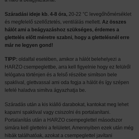
Száradási ideje kb. 4-8 óra,
20-22 °C levegőhőmérséklet
és megfelelő szellőztetés, ventilálás mellett.
Az összes
hálót ami a beágyazáshoz szükséges, érdemes a
glettelés előtt méretre szabni, hogy a glettelésnél erre
már ne legyen gond!
TIPP:
oldalfal esetében, amikor a hálót belehelyezi a
HARZO csempeglettbe, arra kell figyelnie hogy ez felülről
lelógatva történjen és a felső részébe simítson bele
spaklival, glettvassal ami oda fogja a hálót és így szépen
lefelé haladva simítva ágyazhatja be.
Száradás után a kis kiálló darabokat, kantokat meg lehet
kaparni spaklival vagy csiszolni és portalanítani.
Portalanítás után a HARZO csempeglettel másodszor
simára kell glettelni a felületet. Amennyiben ezek után még
hibák találhatóak, azokat a csempeglettel javítani