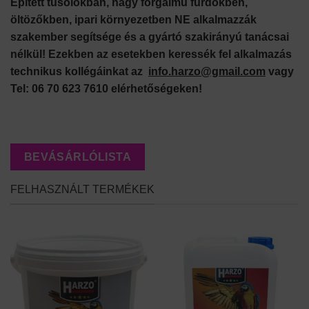
Épített tusolókban, nagy forgalmú fürdőkben,
öltözőkben, ipari környezetben NE alkalmazzák
szakember segítsége és a gyártó szakirányú tanácsai
nélkül! Ezekben az esetekben keressék fel alkalmazás
technikus kollégáinkat az
info.harzo@gmail.com
vagy
Tel: 06 70 623 7610 elérhetőségeken!
BEVÁSÁRLÓLISTA
FELHASZNÁLT TERMÉKEK