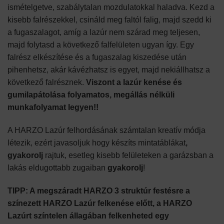
ismételgetve, szabálytalan mozdulatokkal haladva. Kezd a
kisebb falrészekkel, csináld meg faltól falig, majd szedd ki
a fugaszalagot, amíg a lazúr nem szárad meg teljesen,
majd folytasd a következő falfelületen ugyan így. Egy
falrész elkészítése és a fugaszalag kiszedése után
pihenhetsz, akár kávézhatsz is egyet, majd nekiállhatsz a
következő falrésznek.
Viszont a lazúr kenése és
gumilapátolása folyamatos, megállás nélküli
munkafolyamat legyen!!
A HARZO Lazúr felhordásának számtalan kreatív módja
létezik, ezért javasoljuk hogy készíts mintatáblákat
,
gyakorolj
rajtuk, esetleg kisebb felületeken a garázsban a
lakás eldugottabb zugaiban
gyakorolj
!
TIPP: A megszáradt HARZO 3 struktúr festésre a
színezett HARZO Lazúr felkenése előtt, a
HARZO
Lazúrt színtelen állagában felkenheted egy