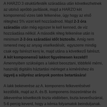
A HARZO 3 struktúrfesték száradása után következhetnek
az utolsó apróbb javítások, majd a HARZO két
komponensű vizes lakk felkenése, úgy hogy az első
réteghez 5% vizet kell hozzáadnod. Majd
2-3 óra
száradás
után még egyszer le kell kenned, de víz
hozzáadása nélkül. A második réteg felkenése után is
minimum
2-3 óra száradási időt biztosíts.
Amíg nem
ismered meg az anyag viselkedését, egyszerre mindig
csak egy falrészt kenj le, majd utána a következő falrészt.
A két komponensű lakkot figyelmesen kezeld!!
Amennyiben szükséges a lakkot beosztani, többfelé mérni,
használj digitális háztartási mérleget a kiméréshez és
ügyelj a súlyrész arányok pontos betartására!
A lakk bekeverése az A. komponens felkeverésével
kezdődik, majd az A. és B. komponens összeöntése és
átkeverése következik tiszta vödörben, tiszta keverőszárral,
5-6 percig keverd, hogy a kémia folyamatok beinduljanak.