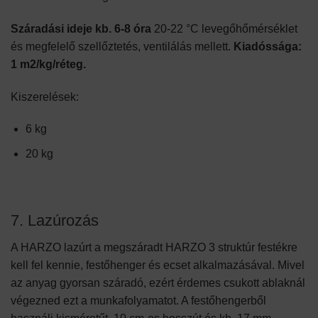
Száradási ideje kb. 6-8 óra
20-22 °C levegőhőmérséklet
és megfelelő szellőztetés, ventilálás mellett.
Kiadóssága:
1 m2/kg/réteg.
Kiszerelések:
6 kg
20 kg
7. Lazúrozás
A HARZO lazúrt a megszáradt HARZO 3 struktúr festékre
kell fel kennie, festőhenger és ecset alkalmazásával. Mivel
az anyag gyorsan száradó, ezért érdemes csukott ablaknál
végezned ezt a munkafolyamatot. A festőhengerből