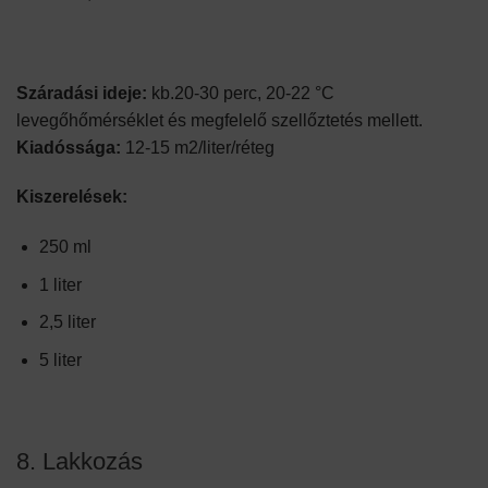
Száradási ideje:
kb.20-30 perc, 20-22 °C
levegőhőmérséklet és megfelelő szellőztetés mellett.
Kiadóssága:
12-15 m2/liter/réteg
Kiszerelések:
250 ml
1 liter
2,5 liter
5 liter
8. Lakkozás