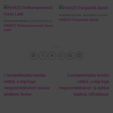
CSEMPEFESTÉS, BÚTORFELÚJÍTÁS
HARZO Fényesítő-Ápoló
KÉTKOMPONENSŰ LAKK ÉS ÁPOLÓ
HARZO Kétkomponensű Vizes
Lakk
Csempefelújítás bontás
Csempefelújítás bontás
nélkül, a régi fuga
nélkül, a régi fuga
megszüntetésével simára
megszüntetésével, új optikai
glettelve, festve.
fugával, kőhatással.