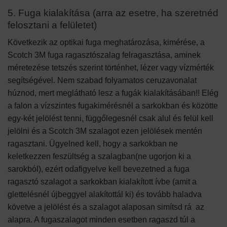
5. Fuga kialakítása (arra az esetre, ha szeretnéd
felosztani a felületet)
Következik az optikai fuga meghatározása, kimérése, a
Scotch 3M fuga ragasztószalag felragasztása, aminek
méretezése tetszés szerint történhet, lézer vagy vízmérték
segítségével. Nem szabad folyamatos ceruzavonalat
húznod, mert meglátható lesz a fugák kialakításában!! Elég
a falon a vízszintes fugakimérésnél a sarkokban és közötte
egy-két jelölést tenni, függőlegesnél csak alul és felül kell
jelölni és a Scotch 3M szalagot ezen jelölések mentén
ragasztani. Ügyelned kell, hogy a sarkokban ne
keletkezzen feszültség a szalagban(ne ugorjon ki a
sarokból), ezért odafigyelve kell bevezetned a fuga
ragasztó szalagot a sarkokban kialakított ívbe (amit a
glettelésnél újbeggyel alakítottál ki) és tovább haladva
követve a jelölést és a szalagot alaposan simítsd rá az
alapra. A fugaszalagot minden esetben ragaszd túl a