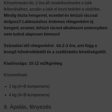
Kényelmesen kb. 2 óra áll rendelkezésedre a lakk
felkenéséhez, azután a lakk el kezd bekötni a vödörbe.
Mindig tiszta hengerrel, ecsettel és lehúzó ráccsal
dolgozz!!
Lakkozáshoz érdemes rétegenként új
hengert, ecsetet, lehúzó rácsot alkalmazni amennyiben
nem tudod alaposan kimosni!
Száradási idő rétegenként: kb.2-3 óra, ami függ a
levegő hőmérséklettől és a szellőztetés lehetőségeitől.
Kiadóssága: 10-12 m2/kg/réteg
Kiszerelések:
1 kg (A+B komponens)
4 kg (A+B komponens)
9. Ápolás, fényezés