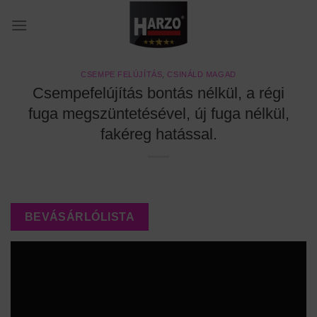
Skip
to
content
CSEMPE FELÚJÍTÁS
,
CSINÁLD MAGAD
Csempefelújítás bontás nélkül, a régi
fuga megszüntetésével, új fuga nélkül,
fakéreg hatással.
BEVÁSÁRLÓLISTA