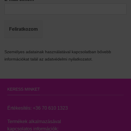
Feliratkozom
Személyes adatainak használatával kapcsolatban bővebb
információkat talál az adatvédelmi nyilatkozatot.
KERESS MINKET
Értékesítés:
+36 70 610 1323
Termékek alkalmazásával
kapcsolatos információk: