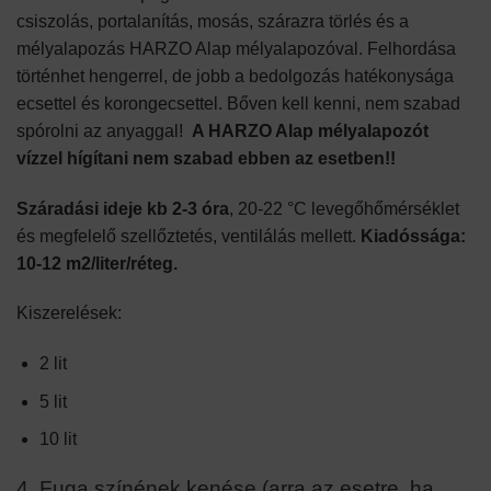
csiszolás, portalanítás, mosás, szárazra törlés és a
mélyalapozás HARZO Alap mélyalapozóval. Felhordása
történhet hengerrel, de jobb a bedolgozás hatékonysága
ecsettel és korongecsettel. Bőven kell kenni, nem szabad
spórolni az anyaggal!
A HARZO Alap mélyalapozót
vízzel hígítani nem szabad ebben az esetben!!
Száradási ideje kb 2-3 óra
, 20-22 °C levegőhőmérséklet
és megfelelő szellőztetés, ventilálás mellett.
Kiadóssága:
10-12 m2/liter/réteg.
Kiszerelések:
2 lit
5 lit
10 lit
4. Fuga színének kenése (arra az esetre, ha