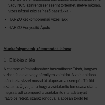
vagy NCS színrendszer szerint történhet, illetve házilag,
vizes bázisú kézi színező pasztákkal)
HARZO két komponensű vizes lakk
HARZO Fényesítő-Ápoló
Munkafolyamatok, rétegrendek leírása
:
1. Előkészítés
A csempe zsírtalanításához használhatsz Trisót, langyos
vízben feloldva vagy bármilyen zsíroldót. A zsír leoldása
után tiszta vízzel mossd át alaposan a csempét. Töröld
szárazra. Ügyelj arra hogy a zsírtalanító lemosása után a
megszáradt csempéről a zsírtalanító maradványait
(fátyolos réteg), száraz ronggyal alaposan töröld le!