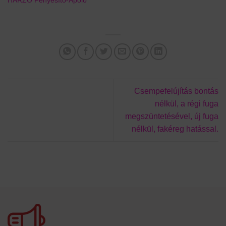
HARZO Fényesítő-Ápoló
Csempefelújítás bontás
nélkül, a régi fuga
megszüntetésével, új fuga
nélkül, fakéreg hatással.