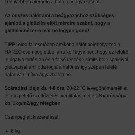
könnyebben átérhető a háló a beágyazásnál.
Az összes hálót ami a beágyazáshoz szükséges,
ajánlott a glettelés előtt méretre szabni, hogy a
glettelésnél erre már ne legyen gond!
TIPP:
oldalfal esetében amikor a hálót belehelyezed a
HARZO csempeglettbe, arra kell figyelned, hogy ez felülről
lelógatva történjen és a felső részébe simíts bele spaklival,
glettvassal ami oda fogja a hálót és így szépen lefelé
haladva simítva ágyazhatod be.
Száradási ideje kb. 4-8 óra,
20-22 °C levegőhőmérséklet
és megfelelő szellőztetés, ventilálás mellett.
Kiadóssága:
kb. 1kg/m2/egy rétegben
Csempeglett kiszerelései:
6 kg