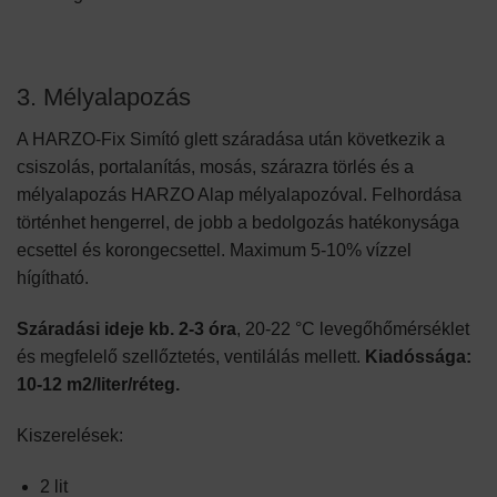
3. Mélyalapozás
A HARZO-Fix Simító glett száradása után következik a
csiszolás, portalanítás, mosás, szárazra törlés és a
mélyalapozás HARZO Alap mélyalapozóval. Felhordása
történhet hengerrel, de jobb a bedolgozás hatékonysága
ecsettel és korongecsettel. Maximum 5-10% vízzel
hígítható.
Száradási ideje kb. 2-3 óra
, 20-22 °C levegőhőmérséklet
és megfelelő szellőztetés, ventilálás mellett.
Kiadóssága:
10-12 m2/liter/réteg.
Kiszerelések:
2 lit