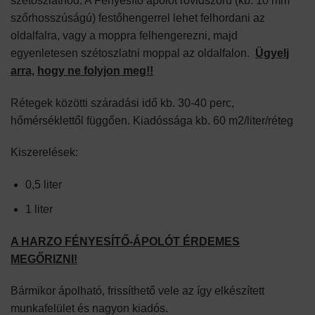
szétoszlatnod. A Fényesítő ápolót rövidszőrű (kb. 10 mm
szőrhosszúságú) festőhengerrel lehet felhordani az
oldalfalra, vagy a moppra felhengerezni, majd
egyenletesen szétoszlatni moppal az oldalfalon.
Ügyelj
arra,
hogy ne folyjon meg!!
Rétegek közötti száradási idő kb. 30-40 perc,
hőmérséklettől függően. Kiadóssága kb. 60 m2/liter/réteg
Kiszerelések:
0,5 liter
1 liter
A HARZO FÉNYESÍTŐ-ÁPOLÓT ÉRDEMES
MEGŐRIZNI!
Bármikor ápolható, frissíthető vele az így elkészített
munkafelület és nagyon kiadós.