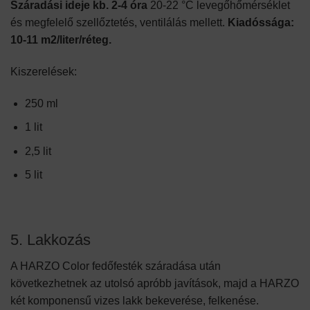
Száradási ideje kb. 2-4 óra
20-22 °C levegőhőmérséklet
és megfelelő szellőztetés, ventilálás mellett.
Kiadóssága:
10-11 m2/liter/réteg.
Kiszerelések:
250 ml
1 lit
2,5 lit
5 lit
5. Lakkozás
A HARZO Color fedőfesték száradása után
következhetnek az utolsó apróbb javítások, majd a HARZO
két komponensű vizes lakk bekeverése, felkenése.