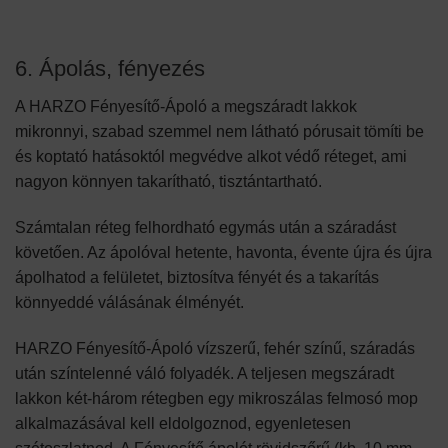
6. Ápolás, fényezés
A HARZO Fényesítő-Ápoló a megszáradt lakkok
mikronnyi, szabad szemmel nem látható pórusait tömíti be
és koptató hatásoktól megvédve alkot védő réteget, ami
nagyon könnyen takarítható, tisztántartható.
Számtalan réteg felhordható egymás után a száradást
követően. Az ápolóval hetente, havonta, évente újra és újra
ápolhatod a felületet, biztosítva fényét és a takarítás
könnyeddé válásának élményét.
HARZO Fényesítő-Ápoló vízszerű, fehér színű, száradás
után színtelenné váló folyadék. A teljesen megszáradt
lakkon két-három rétegben egy mikroszálas felmosó mop
alkalmazásával kell eldolgoznod, egyenletesen