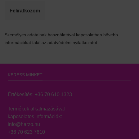
Feliratkozom
Személyes adatainak használatával kapcsolatban bővebb
információkat talál az adatvédelmi nyilatkozatot.
KERESS MINKET
Értékesítés:
+36 70 610 1323
Termékek alkalmazásával
kapcsolatos információk:
info@harzo.hu
+36 70 623 7610