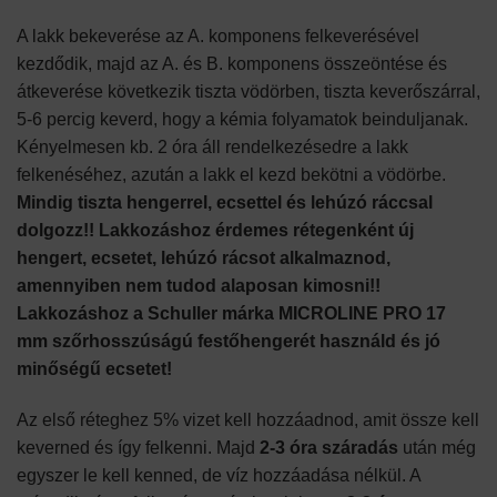
A lakk bekeverése az A. komponens felkeverésével
kezdődik, majd az A. és B. komponens összeöntése és
átkeverése következik tiszta vödörben, tiszta keverőszárral,
5-6 percig keverd, hogy a kémia folyamatok beinduljanak.
Kényelmesen kb. 2 óra áll rendelkezésedre a lakk
felkenéséhez, azután a lakk el kezd bekötni a vödörbe.
Mindig tiszta hengerrel, ecsettel és lehúzó ráccsal
dolgozz!!
Lakkozáshoz érdemes rétegenként új
hengert, ecsetet, lehúzó rácsot alkalmaznod,
amennyiben nem tudod alaposan kimosni!!
Lakkozáshoz a Schuller márka MICROLINE PRO 17
mm szőrhosszúságú festőhengerét használd és jó
minőségű ecsetet!
Az első réteghez 5% vizet kell hozzáadnod, amit össze kell
keverned és így felkenni. Majd
2-3 óra száradás
után még
egyszer le kell kenned, de víz hozzáadása nélkül. A