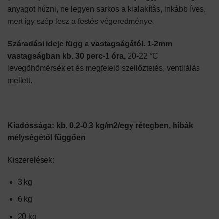
anyagot húzni, ne legyen sarkos a kialakítás, inkább íves,
mert így szép lesz a festés végeredménye.
Száradási ideje függ a vastagságától. 1-2mm
vastagságban kb. 30 perc-1 óra,
20-22 °C
levegőhőmérséklet és megfelelő szellőztetés, ventilálás
mellett.
Kiadóssága: kb. 0,2-0,3 kg/m2/egy rétegben, hibák
mélységétől függően
Kiszerelések:
3 kg
6 kg
20 kg