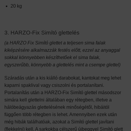
20 kg
3. HARZO-Fix Simító glettelés
(a HARZO Fix Simító glettet a teljesen sima falak
kiképzésére alkalmazzák festés előtt, ezzel az anyaggal
sokkal könnyebben készíthetőek el sima falak,
egyszerűbb, könnyebb a glettelés mint a csempe glettel)
Száradás után a kis kiálló darabokat, kantokat meg lehet
kaparni spaklival vagy csiszolni és portalanítani.
Portalanítás után a HARZO-Fix Simító glettel másodszor
simára kell glettelni általában egy rétegben, illetve a
hálóbeágyazás glettelésének minőségétől, hibáitól
függően több rétegben is lehet. Amennyiben ezek után
még hibák találhatóak, azokat a Simító glettel javítani
(flekkelni) kell. A sarkokba célszerű újbeggyel Simító glett