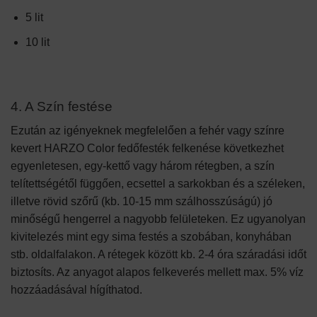
5 lit
10 lit
4. A Szín festése
Ezután az igényeknek megfelelően a fehér vagy színre
kevert HARZO Color fedőfesték felkenése következhet
egyenletesen, egy-kettő vagy három rétegben, a szín
telítettségétől függően, ecsettel a sarkokban és a széleken,
illetve rövid szőrű (kb. 10-15 mm szálhosszúságú) jó
minőségű hengerrel a nagyobb felületeken. Ez ugyanolyan
kivitelezés mint egy sima festés a szobában, konyhában
stb. oldalfalakon. A rétegek között kb. 2-4 óra száradási időt
biztosíts. Az anyagot alapos felkeverés mellett max. 5% víz
hozzáadásával hígíthatod.