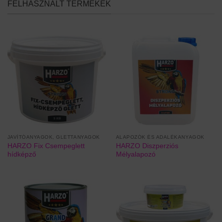
FELHASZNÁLT TERMÉKEK
JAVÍTÓANYAGOK, GLETTANYAGOK
ALAPOZÓK ÉS ADALÉKANYAGOK
HARZO Fix Csempeglett
HARZO Diszperziós
hídképző
Mélyalapozó