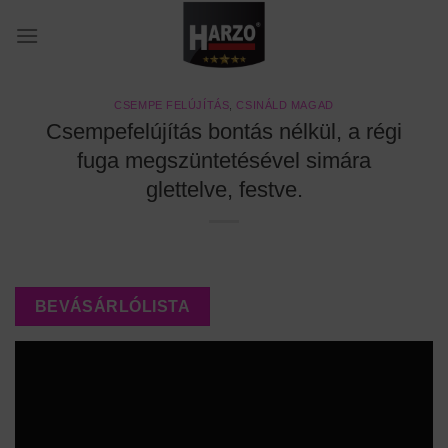
Skip
to
content
CSEMPE FELÚJÍTÁS
,
CSINÁLD MAGAD
Csempefelújítás bontás nélkül, a régi
fuga megszüntetésével simára
glettelve, festve.
BEVÁSÁRLÓLISTA