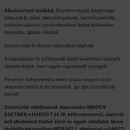
Alkalmazható továbbá:
fényében kopott, festett vagy
lakkozott fa, bútor, lakkozott parketta, laminált parketta,
linóleum valamint zománcfestékkel festett felületeken
megújítás, ápolás céljából.
Selyem-matt és fényes változatban kapható.
A lakkozáshoz és a Fényesítő ápoló kenéséhez kesztyűt
ajánlott viselni, mert nagyon ragaszkodó anyagok!
Fényezés befejeztével a mikro szálas rongyot vízzel
alaposan mossd el és csavard ki, így újra használható
marad!
Zuhanyzók oldalfalainak alapozására MINDEN
ESETBEN a HARZO T-16 2K kétkomponensű alapozót
kell alkalmazni! Kádak körül és egyéb oldalfalak illetve
járófelületek esetében NEM KELL alkalmazni a HARZO