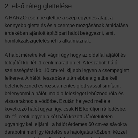
2. első réteg glettelése
A HARZO csempe glettbe a szép egyenes alap, a
könnyebb glettelés és a csempe mozgásának áthidalása
érdekében ajánlott építőipari hálót beágyazni, amit
homlokzatszigetelésnél is alkalmaznak.
A hálót méretre kell vágni úgy hogy az oldalfal aljától és
tetejétől kb. fél -1 centi maradjon el. A leszabott háló
szélességétől kb. 10 cm-rel kijjebb legyen a csempeglett
felkenve. A hálót, leszabása után ebbe a glettbe kell
belehelyezned és rozsdamentes glett vassal simítani,
belenyomni a hálót, majd a felesleget lehúznod róla és
visszaraknod a vödörbe. Ezután helyezd mellé a
következő hálót ugyan így, csak
NE
kerüljön rá fedésbe,
kb. fél centi legyen a két háló között. Járófelületen
ugyanígy kell eljárni, a hálót érdemes 60 cm-es sávokra
darabolni mert így térdelés és hajolgatás közben, kézzel