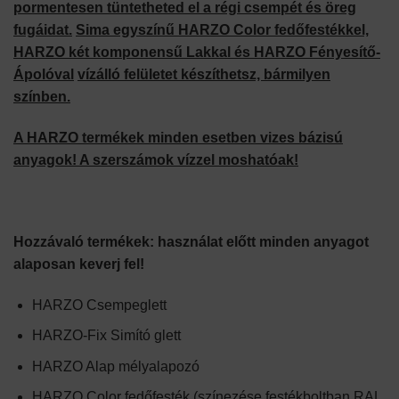
pormentesen tüntetheted el a régi csempét és öreg
fugáidat.
Sima egyszínű HARZO Color fedőfestékkel,
HARZO két komponensű Lakkal és HARZO Fényesítő-
Ápolóval
vízálló felületet készíthetsz, bármilyen
színben.
A HARZO termékek minden esetben vizes bázisú
anyagok! A szerszámok vízzel moshatóak!
Hozzávaló termékek: használat előtt minden anyagot
alaposan keverj fel!
HARZO Csempeglett
HARZO-Fix Simító glett
HARZO Alap mélyalapozó
HARZO Color fedőfesték (színezése festékboltban RAL