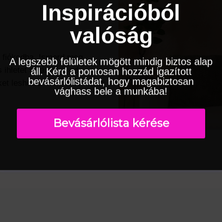
Inspirációból
valóság
l fiókodba. Ismerd meg
A legszebb felületek mögött mindig biztos alap
 ihletet saját lakásod
áll. Kérd a pontosan hozzád igazított
bevásárlólistádat, hogy magabiztosan
et leshetsz el és elsők közt
vághass bele a munkába!
Bevásárlólista kérése