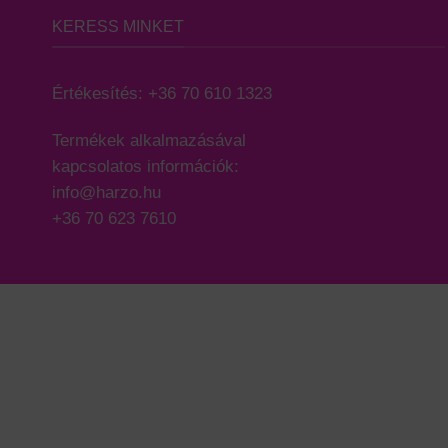
KERESS MINKET
Értékesítés:
+36 70 610 1323
Termékek alkalmazásával
kapcsolatos információk:
info@harzo.hu
+36 70 623 7610