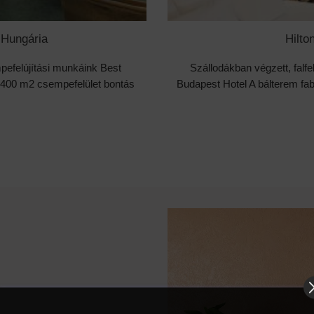
 Hungária
Hilto
mpefelújítási munkáink Best
Szállodákban végzett, falfe
 400 m2 csempefelület bontás
Budapest Hotel A bálterem fab