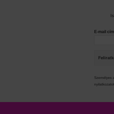
I
E-mail c
Felirat
Személyes a
nyilatkozatot