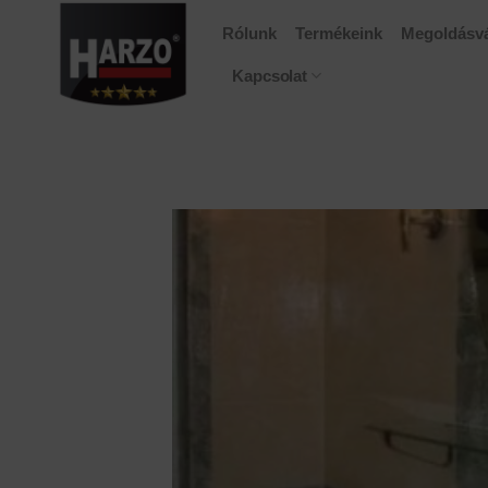
Skip
Rólunk
Termékeink
Megoldásvá
to
content
Kapcsolat