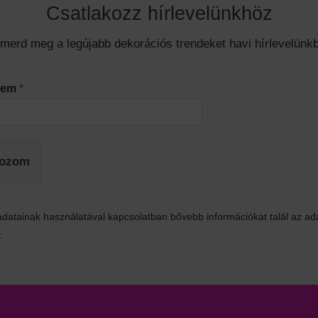
Csatlakozz hírlevelünkhöz
smerd meg a legújabb dekorációs trendeket havi hírlevelünkb
ímem
*
kozom
datainak használatával kapcsolatban bővebb információkat talál az ad
.