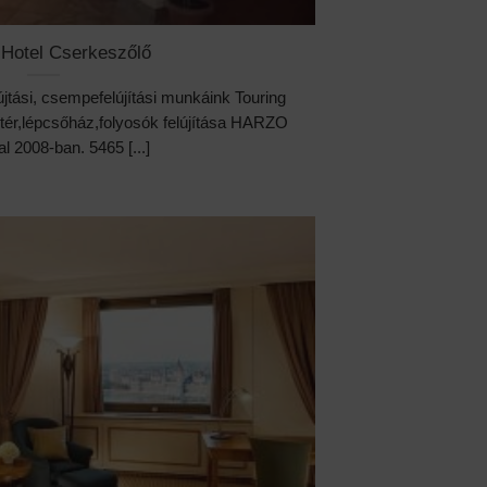
 Hotel Cserkeszőlő
újtási, csempefelújítási munkáink Touring
tér,lépcsőház,folyosók felújítása HARZO
l 2008-ban. 5465 [...]