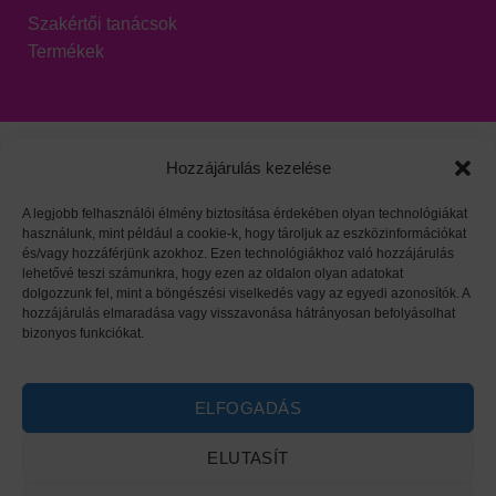
Szakértői tanácsok
Termékek
Hozzájárulás kezelése
A legjobb felhasználói élmény biztosítása érdekében olyan technológiákat
használunk, mint például a cookie-k, hogy tároljuk az eszközinformációkat
Viszonteladói oldal
|
Adatvédelem
|
HARZO tárgymutató
és/vagy hozzáférjünk azokhoz. Ezen technológiákhoz való hozzájárulás
lehetővé teszi számunkra, hogy ezen az oldalon olyan adatokat
dolgozzunk fel, mint a böngészési viselkedés vagy az egyedi azonosítók. A
hozzájárulás elmaradása vagy visszavonása hátrányosan befolyásolhat
bizonyos funkciókat.
ELFOGADÁS
ELUTASÍT