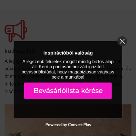
Iratkozz fel!
Inspirációból valóság
A legszebb felületek mögött mindig biztos alap
A legújabb trendek és inspirációk közvetlenül az e-mail
áll. Kérd a pontosan hozzád igazított
fiókodba. Ismerd meg szakértőink szobafestési, dekorációs
bevásárlólistádat, hogy magabiztosan vághass
ötleteit, és meríts ihletet saját lakásod megújításához. A
bele a munkába!
hírlevélben ügyes kivitelezési trükköket leshetsz el és
Bevásárlólista kérése
elsők közt láthatod a legújabb termékeket.
Powered by Convert Plus