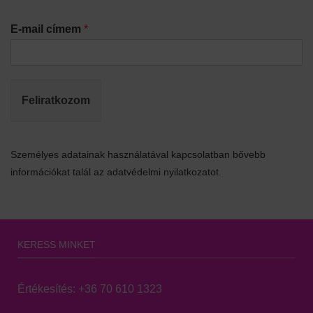
E-mail címem
*
Feliratkozom
Személyes adatainak használatával kapcsolatban bővebb
információkat talál az adatvédelmi nyilatkozatot.
KERESS MINKET
Értékesítés:
+36 70 610 1323