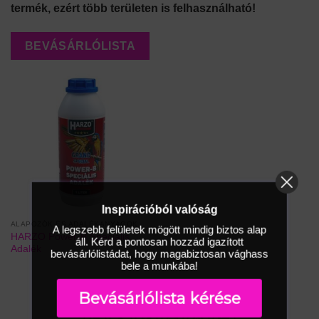
termék, ezért több területen is felhasználható!
BEVÁSÁRLÓLISTA
Inspirációból valóság
ALAPOZÓK ÉS ADALÉKANYAGOK
A legszebb felületek mögött mindig biztos alap
HARZO Power-B Speciális
áll. Kérd a pontosan hozzád igazított
Adalék
bevásárlólistádat, hogy magabiztosan vághass
bele a munkába!
Bevásárlólista kérése