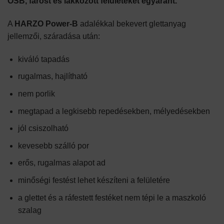
OSB, farost és lakkozott felületeket egyaránt.
A
HARZO Power-B
adalékkal bekevert glettanyag
jellemzői, száradása után:
kiváló tapadás
rugalmas, hajlítható
nem porlik
megtapad a legkisebb repedésekben, mélyedésekben
jól csiszolható
kevesebb szálló por
erős, rugalmas alapot ad
minőségi festést lehet készíteni a felületére
a glettet és a ráfestett festéket nem tépi le a maszkoló
szalag