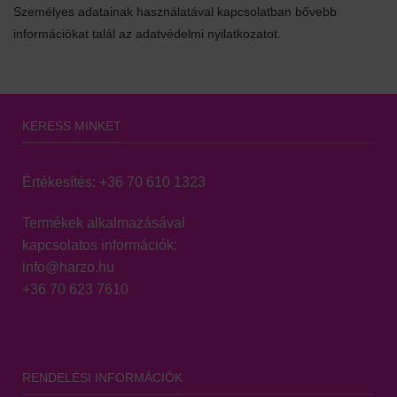
Személyes adatainak használatával kapcsolatban bővebb
információkat talál az adatvédelmi nyilatkozatot.
KERESS MINKET
Értékesítés:
+36 70 610 1323
Termékek alkalmazásával
kapcsolatos információk:
info@harzo.hu
+36 70 623 7610
RENDELÉSI INFORMÁCIÓK