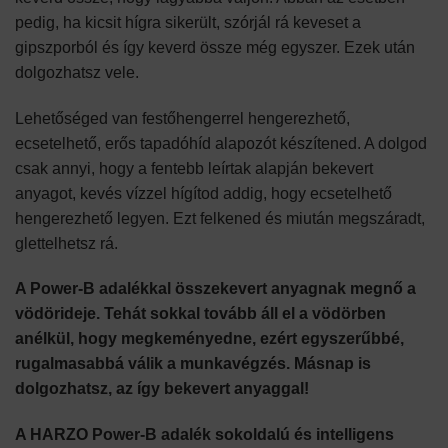
pedig, ha kicsit hígra sikerült, szórjál rá keveset a
gipszporból és így keverd össze még egyszer. Ezek után
dolgozhatsz vele.
Lehetőséged van festőhengerrel hengerezhető,
ecsetelhető, erős tapadóhíd alapozót készítened. A dolgod
csak annyi, hogy a fentebb leírtak alapján bekevert
anyagot, kevés vízzel hígítod addig, hogy ecsetelhető
hengerezhető legyen. Ezt felkened és miután megszáradt,
glettelhetsz rá.
A Power-B adalékkal összekevert anyagnak megnő a
vödörideje. Tehát sokkal tovább áll el a vödörben
anélkül, hogy megkeményedne, ezért egyszerűbbé,
rugalmasabbá válik a munkavégzés. Másnap is
dolgozhatsz, az így bekevert anyaggal!
A
HARZO Power-B adalék sokoldalú és intelligens