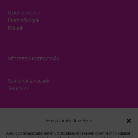
Üzlet keresése
Elérhetőségek
Rólunk
NÉPSZERŰ KATEGÓRIÁK
Szakértői tanácsok
Termékek
Hozzájárulás kezelése
A legjobb felhasználói élmény biztosítása érdekében olyan technológiákat