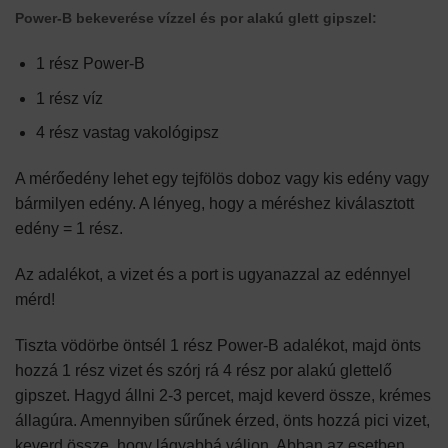
Power-B bekeverése vízzel és por alakú glett gipszel:
1 rész Power-B
1 rész víz
4 rész vastag vakológipsz
A mérőedény lehet egy tejfölös doboz vagy kis edény vagy
bármilyen edény. A lényeg, hogy a méréshez kiválasztott
edény = 1 rész.
Az adalékot, a vizet és a port is ugyanazzal az edénnyel
mérd!
Tiszta vödörbe öntsél 1 rész Power-B adalékot, majd önts
hozzá 1 rész vizet és szórj rá 4 rész por alakú glettelő
gipszet. Hagyd állni 2-3 percet, majd keverd össze, krémes
állagúra. Amennyiben sűrűnek érzed, önts hozzá pici vizet,
keverd össze, hogy lágyabbá váljon. Abban az esetben