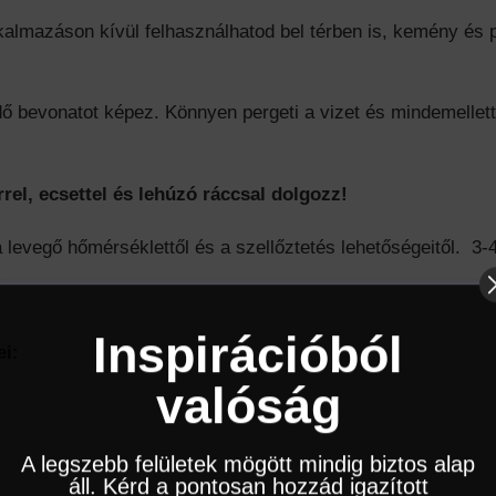
lmazáson kívül felhasználhatod bel térben is, kemény és p
dő bevonatot képez. Könnyen pergeti a vizet és mindemellett,
rrel, ecsettel és lehúzó ráccsal dolgozz!
a levegő hőmérséklettől és a szellőztetés lehetőségeitől. 3-
Inspirációból
i:
valóság
A legszebb felületek mögött mindig biztos alap
áll. Kérd a pontosan hozzád igazított