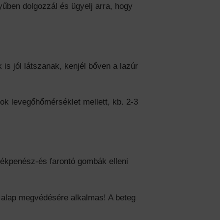
űben dolgozzál és ügyelj arra, hogy
s jól látszanak, kenjél bőven a lazúr
fok levegőhőmérséklet mellett, kb. 2-3
ékpenész-és farontó gombák elleni
a alap megvédésére alkalmas! A beteg