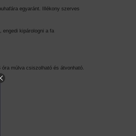
uhafára egyaránt. Illékony szerves
 engedi kipárologni a fa
4 óra múlva csiszolható és átvonható.