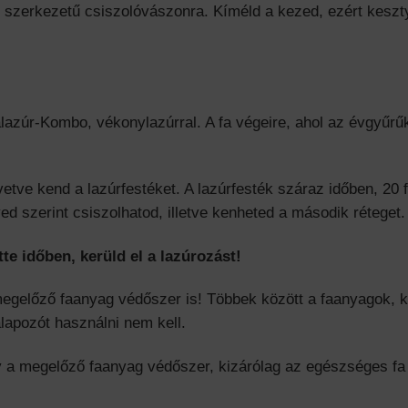
szerkezetű csiszolóvászonra. Kíméld a kezed, ezért keszty
zúr-Kombo, vékonylazúrral. A fa végeire, ahol az évgyűrűk i
vetve kend a lazúrfestéket. A lazúrfesték száraz időben, 20 
ed szerint csiszolhatod, illetve kenheted a második réteget.
tte időben, kerüld el a lazúrozást!
egelőző faanyag védőszer is! Többek között a faanyagok, k
alapozót használni nem kell.
gy a megelőző faanyag védőszer, kizárólag az egészséges f