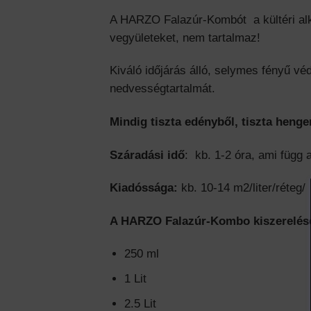
A HARZO Falazúr-Kombót a kültéri alka
vegyületeket, nem tartalmaz!
Kiváló időjárás álló, selymes fényű vé
nedvességtartalmát.
Mindig tiszta edényből, tiszta henge
Száradási idő
: kb. 1-2 óra, ami függ 
Kiadóssága:
kb. 10-14 m2/liter/réteg/
A HARZO Falazúr-Kombo kiszerelése
250 ml
1 Lit
2.5 Lit