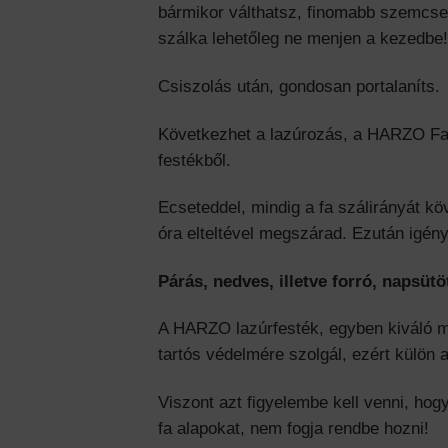
bármikor válthatsz, finomabb szemcse 
szálka lehetőleg ne menjen a kezedbe!
Csiszolás után, gondosan portalaníts.
Következhet a lazúrozás, a HARZO Fala
festékből.
Ecseteddel, mindig a fa szálirányát kö
óra elteltével megszárad. Ezután igény
Párás, nedves, illetve forró, napsütö
A HARZO lazúrfesték, egyben kiváló m
tartós védelmére szolgál, ezért külön 
Viszont azt figyelembe kell venni, ho
fa alapokat, nem fogja rendbe hozni!