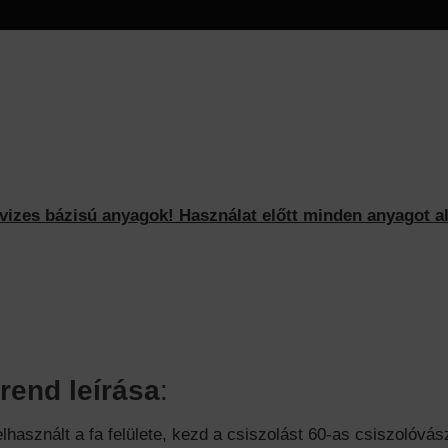
zes bázisú anyagok! Használat előtt minden anyagot al
rend leírása
:
lhasznált a fa felülete, kezd a csiszolást 60-as csiszolóv