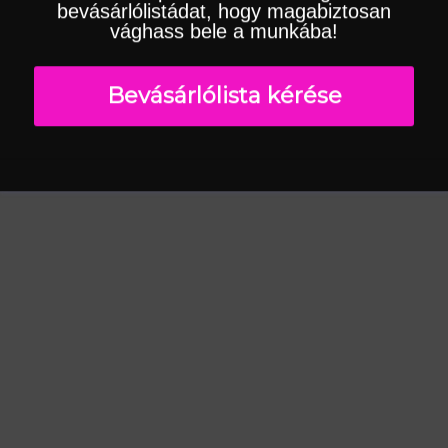
bevásárlólistádat, hogy magabiztosan
vághass bele a munkába!
Bevásárlólista kérése