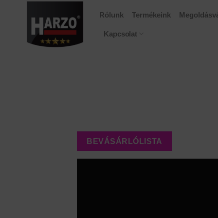
Skip
Rólunk
Termékeink
Megoldásvá
to
content
Kapcsolat
BEVÁSÁRLÓLISTA