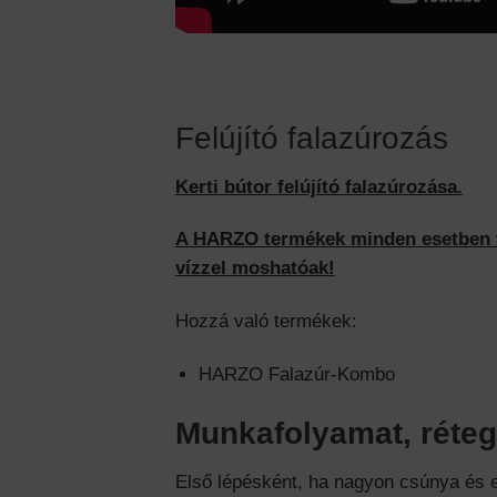
Felújító falazúrozás
Kerti bútor felújító falazúrozása.
A HARZO termékek minden esetben vi
vízzel moshatóak!
Hozzá való termékek:
HARZO Falazúr-Kombo
Munkafolyamat, réteg
Első lépésként, ha nagyon csúnya és e