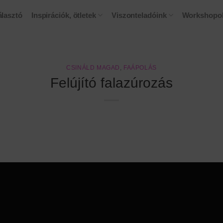
lasztó
Inspirációk, ötletek
Viszonteladóink
Workshopo
CSINÁLD MAGAD
,
FAÁPOLÁS
Felújító falazúrozás