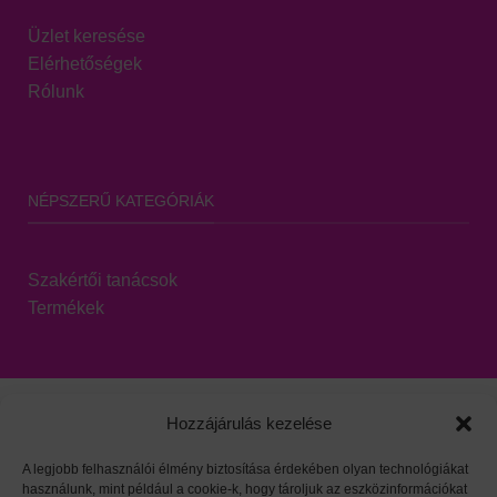
Üzlet keresése
Elérhetőségek
Rólunk
NÉPSZERŰ KATEGÓRIÁK
Szakértői tanácsok
Termékek
Hozzájárulás kezelése
A legjobb felhasználói élmény biztosítása érdekében olyan technológiákat
használunk, mint például a cookie-k, hogy tároljuk az eszközinformációkat