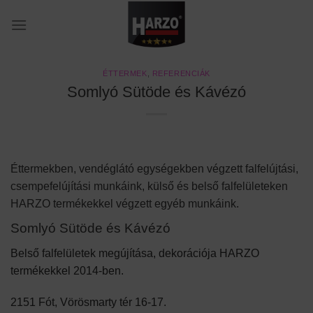
Skip
to
content
ÉTTERMEK
,
REFERENCIÁK
Somlyó Sütöde és Kávézó
Éttermekben, vendéglátó egységekben végzett falfelújtási,
csempefelújítási munkáink, külső és belső falfelületeken
HARZO termékekkel végzett egyéb munkáink.
Somlyó Sütöde és Kávézó
Belső falfelületek megújítása, dekorációja HARZO
termékekkel 2014-ben.
2151 Fót, Vörösmarty tér 16-17.