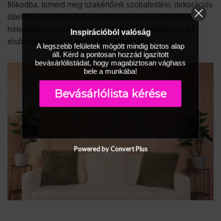
fiókodba. Ismerd meg szakértőink szobafestési, dekorációs
ötleteit, és meríts ihletet saját lakásod megújításához. A
hírlevélben ügyes kivitelezési trükköket leshetsz el és
Inspirációból valóság
elsők közt láthatod a legújabb termékeket.
A legszebb felületek mögött mindig biztos alap
áll. Kérd a pontosan hozzád igazított
bevásárlólistádat, hogy magabiztosan vághass
bele a munkába!
Bevásárlólista kérése
Powered by Convert Plus