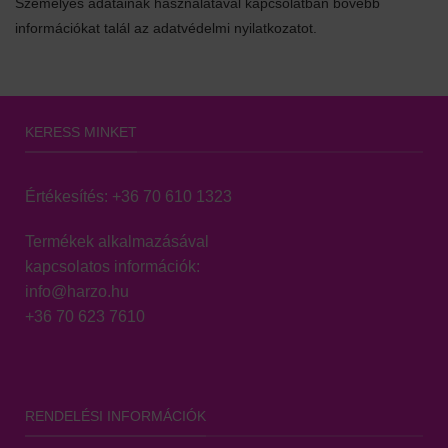
Személyes adatainak használatával kapcsolatban bővebb
információkat talál az adatvédelmi nyilatkozatot.
KERESS MINKET
Értékesítés:
+36 70 610 1323
Termékek alkalmazásával
kapcsolatos információk:
info@harzo.hu
+36 70 623 7610
RENDELÉSI INFORMÁCIÓK