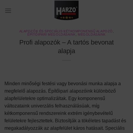
Skip
to
content
ALAPOZÓK ÉS SPECIÁLIS KÉTKOMPONENSŰ ALAPOZÓ
,
ÉPÍTŐIPARI MEGOLDÁSAINK
,
MEGOLDÁSAINK
Profi alapozók – A tartós bevonat
alapja
Minden minőségi festési vagy bevonási munka alapja a
megfelelő alapozás. Építőipari alapozóink különböző
alapfelületekre optimalizáltak. Egy komponensű
változataink univerzális felhasználásúak, míg
kétkomponensű rendszereink extrém igénybevételű
felületekre fejlesztettek. Biztosítják a tökéletes tapadást és
megakadályozzák az alapfelület káros hatásait. Speciális