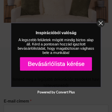
Inspirációból valóság
A legszebb felületek mögött mindig biztos alap
áll. Kérd a pontosan hozzád igazított
bevásárlólistádat, hogy magabiztosan vághass
bele a munkába!
Bevásárlólista kérése
Csatlakozz hírlevelünkhöz
Ismerd meg a legújabb dekorációs trendeket havi
hírlevelünkből
Powered by Convert Plus
E-mail címem
*