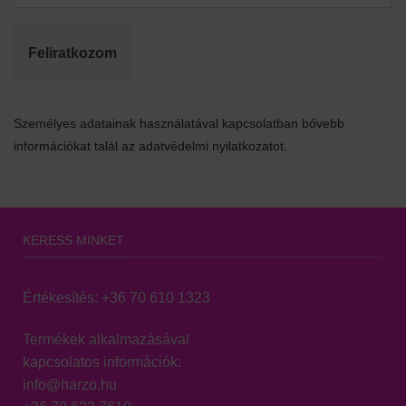
Feliratkozom
Személyes adatainak használatával kapcsolatban bővebb
információkat talál az adatvédelmi nyilatkozatot.
KERESS MINKET
Értékesítés:
+36 70 610 1323
Termékek alkalmazásával
kapcsolatos információk:
info@harzo.hu