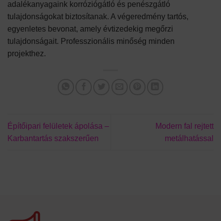
adalékanyagaink korróziógátló és penészgátló
tulajdonságokat biztosítanak. A végeredmény tartós,
egyenletes bevonat, amely évtizedekig megőrzi
tulajdonságait. Professzionális minőség minden
projekthez.
Építőipari felületek ápolása –
Modern fal rejtett
Karbantartás szakszerűen
metálhatással