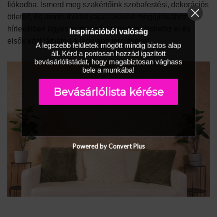
fiókodba. Ismerd meg szakértőink szobafestési, dekorációs
ötleteit, és meríts ihletet saját lakásod megújításához. A
hírlevélben ügyes kivitelezési trükköket leshetsz el és
Inspirációból valóság
elsők közt láthatod a legújabb termékeket.
A legszebb felületek mögött mindig biztos alap
áll. Kérd a pontosan hozzád igazított
bevásárlólistádat, hogy magabiztosan vághass
bele a munkába!
Bevásárlólista kérése
Powered by Convert Plus