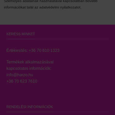
Személyes adatainak használatával kapcsolatban bővebb
információkat talál az adatvédelmi nyilatkozatot.
KERESS MINKET
Értékesítés:
+36 70 610 1323
Termékek alkalmazásával
kapcsolatos információk:
info@harzo.hu
+36 70 623 7610
RENDELÉSI INFORMÁCIÓK