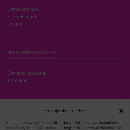
Üzlet keresése
Elérhetőségek
Rólunk
NÉPSZERŰ KATEGÓRIÁK
Szakértői tanácsok
Termékek
Hozzájárulás kezelése
A legjobb felhasználói élmény biztosítása érdekében olyan technológiákat
használunk, mint például a cookie-k, hogy tároljuk az eszközinformációkat