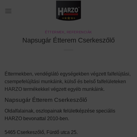
Skip
to
content
ÉTTERMEK
,
REFERENCIÁK
Napsugár Étterem Cserkeszőlő
Éttermekben, vendéglátó egységekben végzett falfelújtási,
csempefelújítási munkáink, külső és belső falfelületeken
HARZO termékekkel végzett egyéb munkáink.
Napsugár Étterem Cserkeszőlő
Oldalfalainak, oszlopainak felületképzése speciális
HARZO bevonattal 2010-ben.
5465 Cserkeszőlő, Fürdő utca 25.