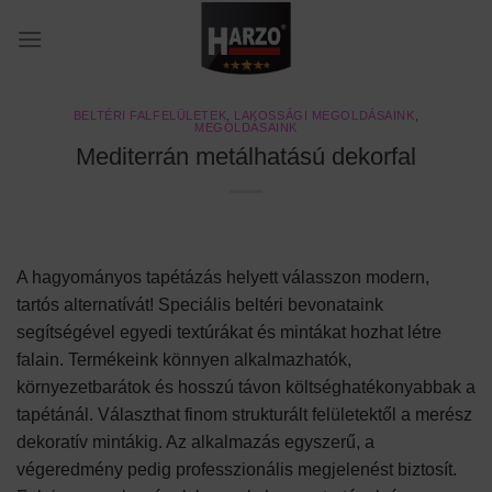
Skip
to
content
BELTÉRI FALFELÜLETEK
,
LAKOSSÁGI MEGOLDÁSAINK
,
MEGOLDÁSAINK
Mediterrán metálhatású dekorfal
A hagyományos tapétázás helyett válasszon modern,
tartós alternatívát! Speciális beltéri bevonataink
segítségével egyedi textúrákat és mintákat hozhat létre
falain. Termékeink könnyen alkalmazhatók,
környezetbarátok és hosszú távon költséghatékonyabbak a
tapétánál. Választhat finom strukturált felületektől a merész
dekoratív mintákig. Az alkalmazás egyszerű, a
végeredmény pedig professzionális megjelenést biztosít.