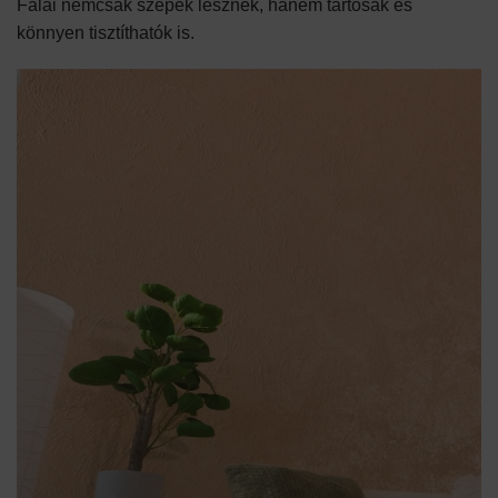
Falai nemcsak szépek lesznek, hanem tartósak és
könnyen tisztíthatók is.