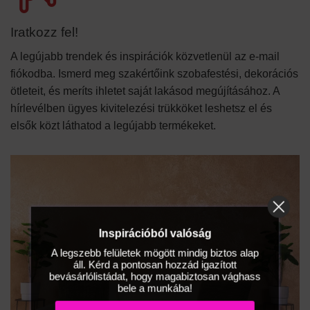
Iratkozz fel!
A legújabb trendek és inspirációk közvetlenül az e-mail
fiókodba. Ismerd meg szakértőink szobafestési, dekorációs
ötleteit, és meríts ihletet saját lakásod megújításához. A
hírlevélben ügyes kivitelezési trükköket leshetsz el és
elsők közt láthatod a legújabb termékeket.
Inspirációból valóság
A legszebb felületek mögött mindig biztos alap
áll. Kérd a pontosan hozzád igazított
bevásárlólistádat, hogy magabiztosan vághass
bele a munkába!