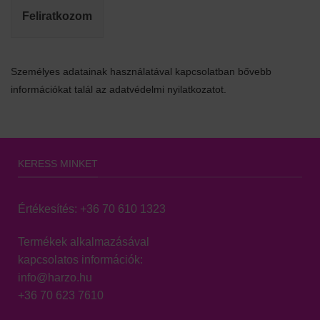
Feliratkozom
Személyes adatainak használatával kapcsolatban bővebb
információkat talál az adatvédelmi nyilatkozatot.
KERESS MINKET
Értékesítés:
+36 70 610 1323
Termékek alkalmazásával
kapcsolatos információk:
info@harzo.hu
+36 70 623 7610