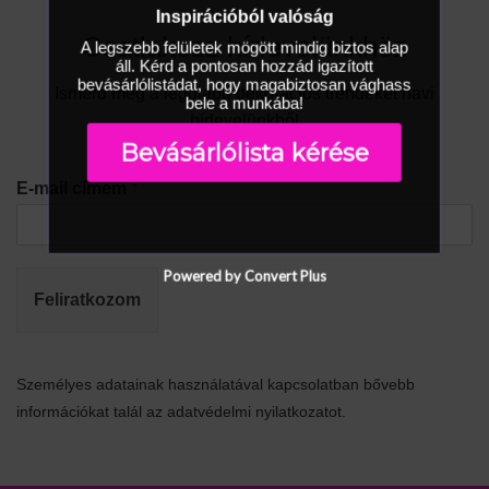
Inspirációból valóság
Csatlakozz hírlevelünkhöz
A legszebb felületek mögött mindig biztos alap
áll. Kérd a pontosan hozzád igazított
bevásárlólistádat, hogy magabiztosan vághass
Ismerd meg a legújabb dekorációs trendeket havi
bele a munkába!
hírlevelünkből
Bevásárlólista kérése
E-mail címem
*
Powered by Convert Plus
Feliratkozom
Személyes adatainak használatával kapcsolatban bővebb
információkat talál az adatvédelmi nyilatkozatot.