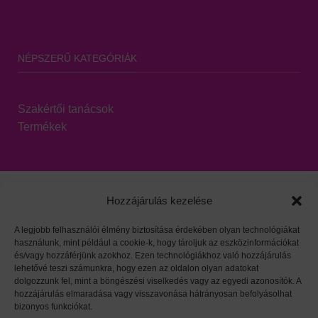
NÉPSZERŰ KATEGÓRIÁK
Szakértői tanácsok
Termékek
Hozzájárulás kezelése
A legjobb felhasználói élmény biztosítása érdekében olyan technológiákat
használunk, mint például a cookie-k, hogy tároljuk az eszközinformációkat
Viszonteladói oldal
|
Adatvédelem
|
HARZO tárgymutató
és/vagy hozzáférjünk azokhoz. Ezen technológiákhoz való hozzájárulás
lehetővé teszi számunkra, hogy ezen az oldalon olyan adatokat
dolgozzunk fel, mint a böngészési viselkedés vagy az egyedi azonosítók. A
hozzájárulás elmaradása vagy visszavonása hátrányosan befolyásolhat
bizonyos funkciókat.