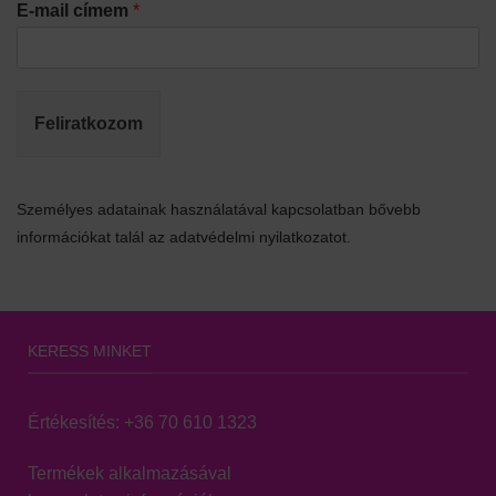
E-mail címem
*
Feliratkozom
Személyes adatainak használatával kapcsolatban bővebb
információkat talál az adatvédelmi nyilatkozatot.
KERESS MINKET
Értékesítés:
+36 70 610 1323
Termékek alkalmazásával