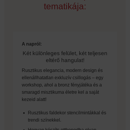
tematikája:
A napról:
Két különleges felület, két teljesen
eltérő hangulat!
Rusztikus elegancia, modern design és
ellenállhatatlan exkluzív csillogás – egy
workshop, ahol a bronz fényjátéka és a
smaragd misztikuma életre kel a saját
kezeid alatt!
Rusztikus faldekor stencilmintákkal és
trendi színekkel.
Hogyan készíts otthonodba olyan