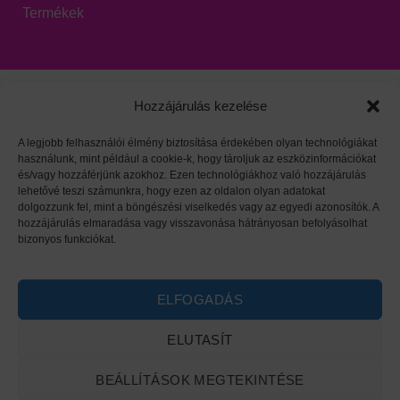
Termékek
Hozzájárulás kezelése
A legjobb felhasználói élmény biztosítása érdekében olyan technológiákat
használunk, mint például a cookie-k, hogy tároljuk az eszközinformációkat
Viszonteladói oldal
|
Adatvédelem
|
HARZO tárgymutató
és/vagy hozzáférjünk azokhoz. Ezen technológiákhoz való hozzájárulás
lehetővé teszi számunkra, hogy ezen az oldalon olyan adatokat
dolgozzunk fel, mint a böngészési viselkedés vagy az egyedi azonosítók. A
hozzájárulás elmaradása vagy visszavonása hátrányosan befolyásolhat
bizonyos funkciókat.
ELFOGADÁS
ELUTASÍT
BEÁLLÍTÁSOK MEGTEKINTÉSE