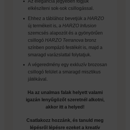
Az elegancia jegyében fogjuk
elkészíteni sok-sok csillogással.
Ehhez a táblához bevetjük a
HARZO
új termékeit is, a
HARZO Infusion
szemcsés alapozót és a gyönyörűen
csillogó
HARZO Terranova
bronz
színben pompázó festékét is, majd a
smaragd varázslattal folytatjuk.
A végeredmény egy exkluzív brozosan
csillogó felület a smaragd misztikus
játékával.
Ha az unalmas falak helyett valami
igazán lenyűgözőt szeretnél alkotni,
akkor itt a helyed!
Csatlakozz hozzánk, és tanuld meg
lépésről lépésre ezeket a kreatív