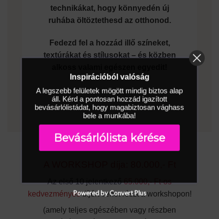
technikákat, hogy könnyedén új
ruhába öltöztethesd az otthonod.
Fedezd fel a hozzád illő színeket,
textúrákat és stílusokat – és közben
alkoss valami egészen egyedit!
Inspirációból valóság
A legszebb felületek mögött mindig biztos alap
áll. Kérd a pontosan hozzád igazított
bevásárlólistádat, hogy magabiztosan vághass
bele a munkába!
Bevásárlólista kérése
A WORKSHOP díja: 80.000,- Ft
Az első 10 jelentkező
65.000,- Ft-os
Powered by Convert Plus
kedvezményes
díjért vehet részt a workshopon!
(amely teljes egészében vagy részben