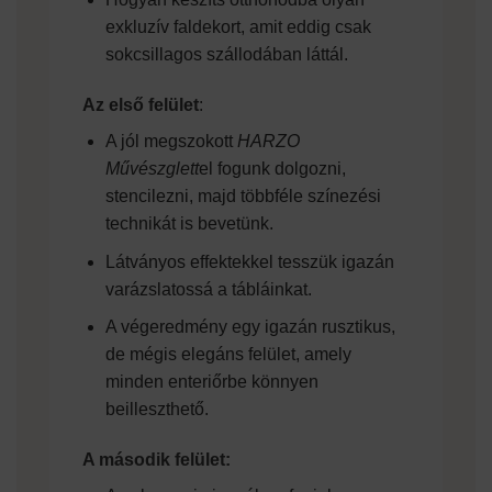
exkluzív faldekort, amit eddig csak
sokcsillagos szállodában láttál.
Az első felület
:
A jól megszokott
HARZO
Művészglett
el fogunk dolgozni,
stencilezni, majd többféle színezési
technikát is bevetünk.
Látványos effektekkel tesszük igazán
varázslatossá a tábláinkat.
A végeredmény egy igazán rusztikus,
de mégis elegáns felület, amely
minden enteriőrbe könnyen
beilleszthető.
A második felület: