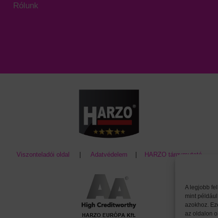
Rólunk
Viszonteladói oldal
|
Adatvédelem
|
HARZO tárgymutató
A legjobb fe
mint például
azokhoz. Ez
az oldalon o