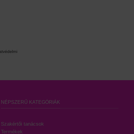
atvédelmi
NÉPSZERŰ KATEGÓRIÁK
Szakértői tanácsok
Termékek