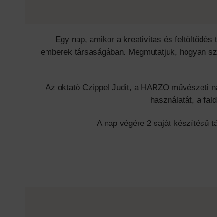
Egy nap, amikor a kreativitás és feltöltődé
emberek társaságában. Megmutatjuk, hogyan szüle
Az oktató Czippel Judit, a HARZO művészeti na
használatát, a fal
A nap végére 2 saját készítésű t