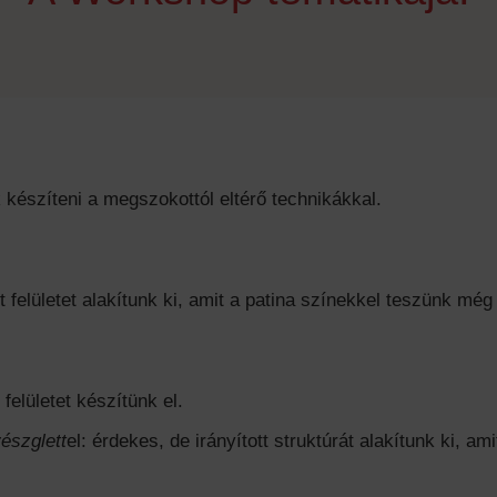
 készíteni a megszokottól eltérő technikákkal.
lt felületet alakítunk ki, amit a patina színekkel teszünk mé
felületet készítünk el.
szglett
el: érdekes, de irányított struktúrát alakítunk ki, am