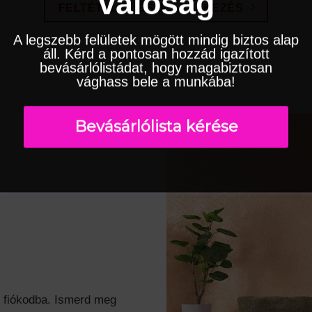
valóság
FELTÉTELEK ÉS JELENTKEZÉS
A legszebb felületek mögött mindig biztos alap
áll. Kérd a pontosan hozzád igazított
bevásárlólistádat, hogy magabiztosan
vághass bele a munkába!
Bevásárlólista kérése
l fiókodba. Ismerd meg