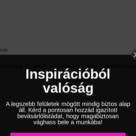
okon
dvszívó és nem nedvszívó alapok glettelése
Inspirációból
valóság
k
A legszebb felületek mögött mindig biztos alap
áll. Kérd a pontosan hozzád igazított
bevásárlólistádat, hogy magabiztosan
vághass bele a munkába!