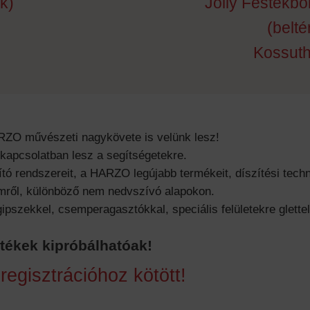
k)
Jolly Festékbo
(belt
Kossuth
RZO művészeti nagykövete is velünk lesz!
 kapcsolatban lesz a segítségetekre.
ó rendszereit, a HARZO legújabb termékeit, díszítési techn
lemről, különböző nem nedvszívó alapokon.
zekkel, csemperagasztókkal, speciális felületekre gletteln
stékek kipróbálhatóak!
egisztrációhoz kötött!