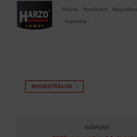
Skip
Rólunk
Termékeink
Megoldásvá
to
content
Kapcsolat
REGISZTRÁLOK
IDŐPONT: