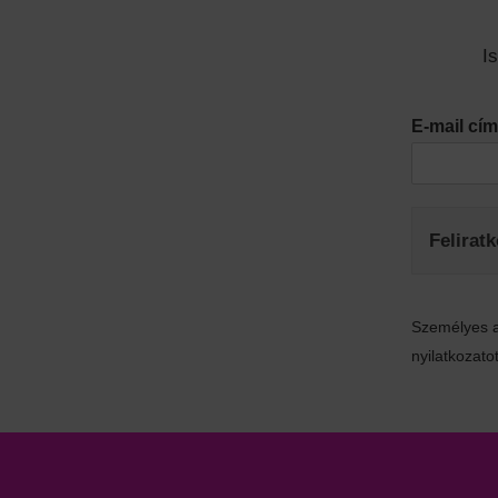
I
E-mail c
Felirat
Személyes a
nyilatkozatot