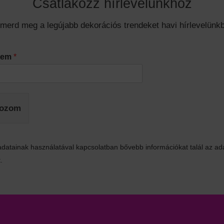
Csatlakozz hírlevelünkhöz
smerd meg a legújabb dekorációs trendeket havi hírlevelünkb
ímem
*
kozom
datainak használatával kapcsolatban bővebb információkat talál az ad
.