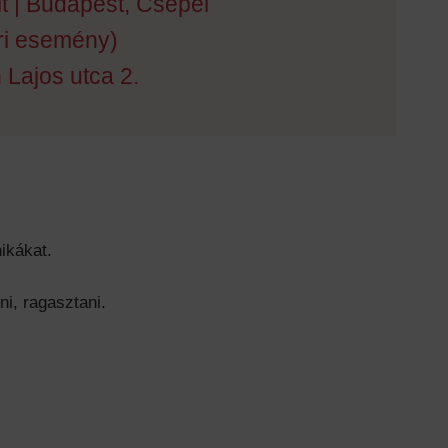
lt | Budapest, Csepel
éri esemény)
 Lajos utca 2.
ikákat.
i, ragasztani.