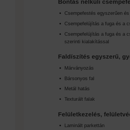
Bontás nélküli csempefe
Csempefestés egyszerűen és
Csempefelújítás a fuga és a c
Csempefelújítás a fuga és a c
szerinti kialakítással
Faldíszítés egyszerű, g
Márványozás
Bársonyos fal
Metál hatás
Texturált falak
Felületkezelés, felület
Laminált parkettán