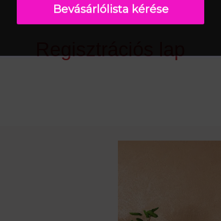
Bevásárlólista kérése
Regisztrációs lap