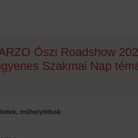
ARZO Őszi Roadshow 202
ngyenes Szakmai Nap témá
tletek, műhelytitkok
: