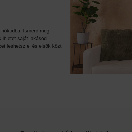
l fiókodba. Ismerd meg
 ihletet saját lakásod
et leshetsz el és elsők közt