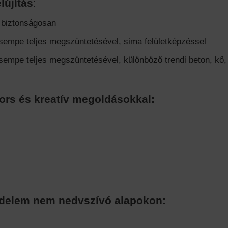
lújítás
:
 biztonságosan
sempe teljes megszüntetésével, sima felületképzéssel
sempe teljes megszüntetésével, különböző trendi beton, kő,
yors és kreatív megoldásokkal:
védelem nem nedvszívó alapokon: