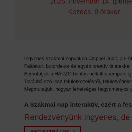
2025. november 14. (pénte
Kezdés: 9 órakor
Ingyenes szakmai napunkon Czippel Judit, a HA
Faldekor, bútordekor és egyéb kreatív ötletekkel
Bemutatjuk a HARZO bontás nélküli csempefelújít
Továbbá szó lesz felületkezelésről, felületvéde
Megmutatjuk, hogyan lehetséges hagyományos gips
A Szakmai nap interaktív, ezért a fe
Rendezvényünk ingyenes, de r
REGISZTRÁLOK