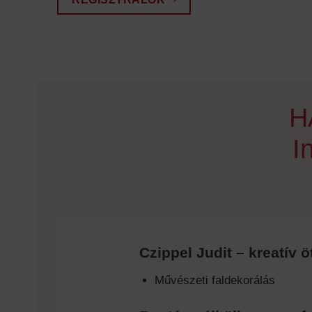
H
I
Czippel Judit – kreatív ö
Művészeti faldekorálás