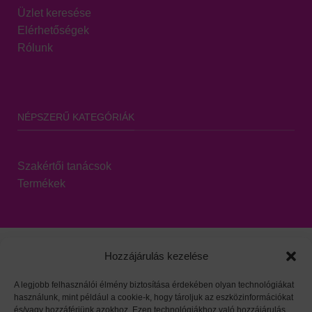
Üzlet keresése
Elérhetőségek
Rólunk
NÉPSZERŰ KATEGÓRIÁK
Szakértői tanácsok
Termékek
Hozzájárulás kezelése
A legjobb felhasználói élmény biztosítása érdekében olyan technológiákat
használunk, mint például a cookie-k, hogy tároljuk az eszközinformációkat
Viszonteladói oldal
|
Adatvédelem
|
HARZO tárgymutató
és/vagy hozzáférjünk azokhoz. Ezen technológiákhoz való hozzájárulás