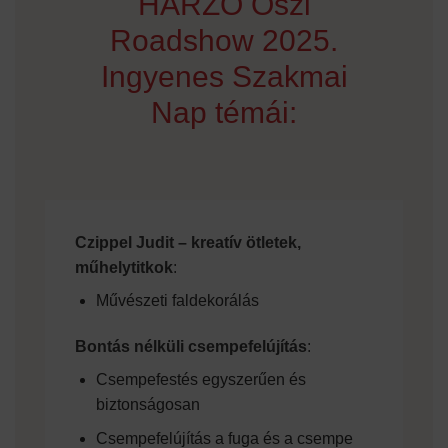
HARZO Őszi
Roadshow 2025.
Ingyenes Szakmai
Nap témái:
Czippel Judit – kreatív ötletek,
műhelytitkok
:
Művészeti faldekorálás
Bontás nélküli csempefelújítás
:
Csempefestés egyszerűen és
biztonságosan
Csempefelújítás a fuga és a csempe