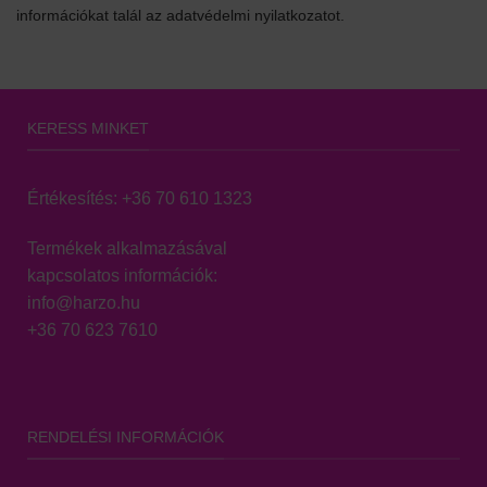
információkat talál az adatvédelmi nyilatkozatot.
KERESS MINKET
Értékesítés:
+36 70 610 1323
Termékek alkalmazásával
kapcsolatos információk:
info@harzo.hu
+36 70 623 7610
RENDELÉSI INFORMÁCIÓK