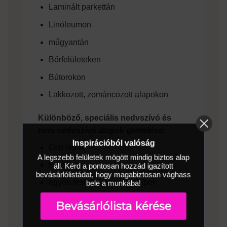
Laminált parkettán
Linóleumon
műgyantán
Bőrfelületeken
Bútorokon
Lakkozott, zománcozott alapokon
Különböző, speciális nedvszívó és
nem nedvszívó alapok glettelése:
Inspirációból valóság
Osb lapok
A legszebb felületek mögött mindig biztos alap
Bútorlapok
áll. Kérd a pontosan hozzád igazított
bevásárlólistádat, hogy magabiztosan vághass
egyéb festett, lakkozott alapok
bele a munkába!
Bevásárlólista kérése