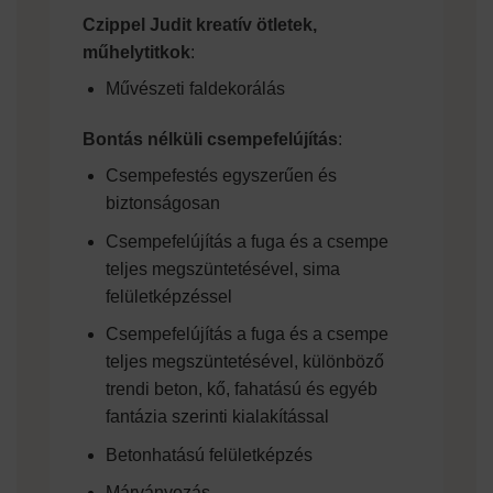
Czippel Judit kreatív ötletek,
műhelytitkok
:
Művészeti faldekorálás
Bontás nélküli csempefelújítás
:
Csempefestés egyszerűen és
biztonságosan
Csempefelújítás a fuga és a csempe
teljes megszüntetésével, sima
felületképzéssel
Csempefelújítás a fuga és a csempe
teljes megszüntetésével, különböző
trendi beton, kő, fahatású és egyéb
fantázia szerinti kialakítással
Betonhatású felületképzés
Márványozás