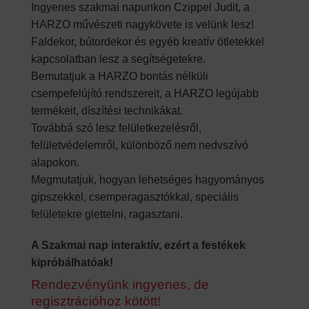
Ingyenes szakmai napunkon Czippel Judit, a
HARZO művészeti nagykövete is velünk lesz!
Faldekor, bútordekor és egyéb kreatív ötletekkel
kapcsolatban lesz a segítségetekre.
Bemutatjuk a HARZO bontás nélküli
csempefelújító rendszereit, a HARZO legújabb
termékeit, díszítési technikákat.
Továbbá szó lesz felületkezelésről,
felületvédelemről, különböző nem nedvszívó
alapokon.
Megmutatjuk, hogyan lehetséges hagyományos
gipszekkel, csemperagasztókkal, speciális
felületekre glettelni, ragasztani.
A Szakmai nap interaktív, ezért a festékek
kipróbálhatóak!
Rendezvényünk ingyenes, de
regisztrációhoz kötött!