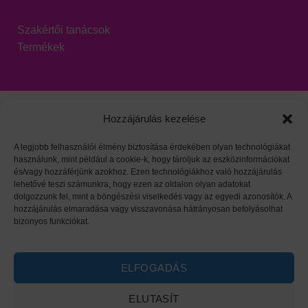
Szakértői tanácsok
Termékek
Hozzájárulás kezelése
A legjobb felhasználói élmény biztosítása érdekében olyan technológiákat
használunk, mint például a cookie-k, hogy tároljuk az eszközinformációkat
Viszonteladói oldal
|
Adatvédelem
|
HARZO tárgymutató
és/vagy hozzáférjünk azokhoz. Ezen technológiákhoz való hozzájárulás
lehetővé teszi számunkra, hogy ezen az oldalon olyan adatokat
dolgozzunk fel, mint a böngészési viselkedés vagy az egyedi azonosítók. A
hozzájárulás elmaradása vagy visszavonása hátrányosan befolyásolhat
bizonyos funkciókat.
ELFOGADÁS
ELUTASÍT