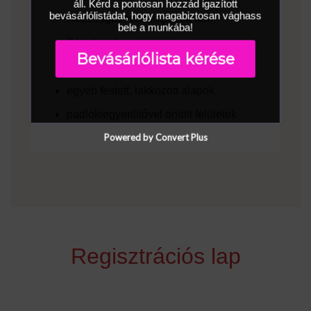
áll. Kérd a pontosan hozzád igazított
bevásárlólistádat, hogy magabiztosan vághass
Rozsdagátlóval alapozott fém
bele a munkába!
Bútorlapok
Bevásárlólista kérése
Latexfestékkel festett felületek
egyéb festett, lakkozott alapok
padlókiegyenlítővel öntött felületek
Powered by Convert Plus
Regisztrációs lap