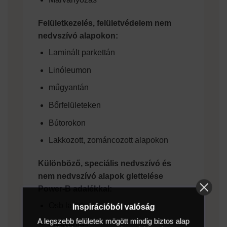
Felületkezelés, felületvédelem nem
nedvszívó alapokon:
Laminált parkettán
Linóleumon
műgyantán
Bőrfelületeken
Bútorokon
Lakkozott, zománcozott alapokon
Különböző, speciális nedvszívó és
nem nedvszívó alapok glettelése
Power-B adalékkal:
Osb lapok
Inspirációból valóság
A legszebb felületek mögött mindig biztos alap
Műgyanták