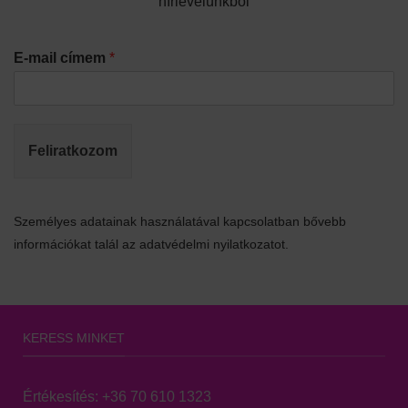
hírlevelünkből
E-mail címem
*
Feliratkozom
Személyes adatainak használatával kapcsolatban bővebb
információkat talál az adatvédelmi nyilatkozatot.
KERESS MINKET
Értékesítés:
+36 70 610 1323