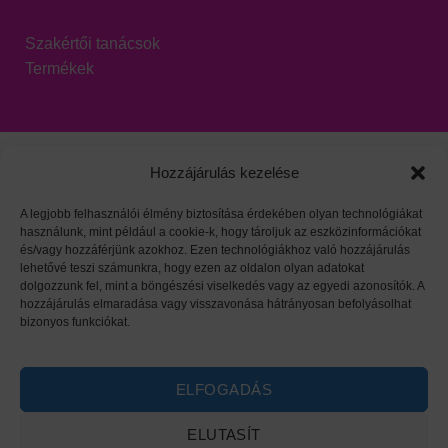
Szakértői tanácsok
Termékek
Hozzájárulás kezelése
A legjobb felhasználói élmény biztosítása érdekében olyan technológiákat
használunk, mint például a cookie-k, hogy tároljuk az eszközinformációkat
Viszonteladói oldal
|
Adatvédelem
|
HARZO tárgymutató
és/vagy hozzáférjünk azokhoz. Ezen technológiákhoz való hozzájárulás
lehetővé teszi számunkra, hogy ezen az oldalon olyan adatokat
dolgozzunk fel, mint a böngészési viselkedés vagy az egyedi azonosítók. A
hozzájárulás elmaradása vagy visszavonása hátrányosan befolyásolhat
bizonyos funkciókat.
ELFOGADÁS
ELUTASÍT