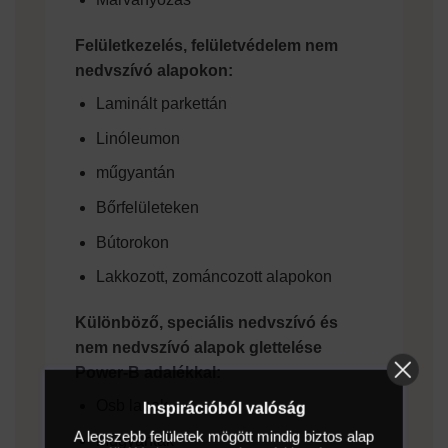
Felületkezelés, felületvédelem nem
nedvszívó alapokon:
Laminált parkettán
Linóleumon
műgyantán
Bőrfelületeken
Bútorokon
Lakkozott, zománcozott alapokon
Különböző, speciális nedvszívó és
nem nedvszívó alapok glettelése
Power-B adalékkal:
Osb lapok
Inspirációból valóság
A legszebb felületek mögött mindig biztos alap
Műgyanták