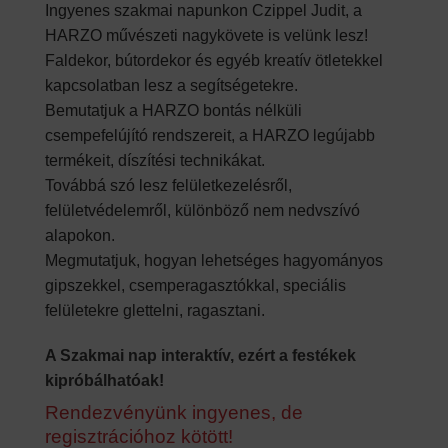
Ingyenes szakmai napunkon Czippel Judit, a
HARZO művészeti nagykövete is velünk lesz!
Faldekor, bútordekor és egyéb kreatív ötletekkel
kapcsolatban lesz a segítségetekre.
Bemutatjuk a HARZO bontás nélküli
csempefelújító rendszereit, a HARZO legújabb
termékeit, díszítési technikákat.
Továbbá szó lesz felületkezelésről,
felületvédelemről, különböző nem nedvszívó
alapokon.
Megmutatjuk, hogyan lehetséges hagyományos
gipszekkel, csemperagasztókkal, speciális
felületekre glettelni, ragasztani.
A Szakmai nap interaktív, ezért a festékek
kipróbálhatóak!
Rendezvényünk ingyenes, de
regisztrációhoz kötött!