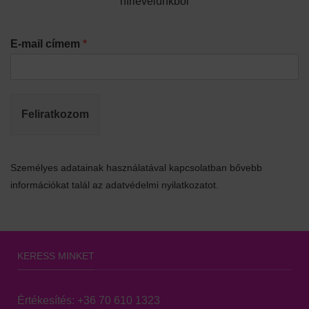
hírlevelünkből
E-mail címem
*
Feliratkozom
Személyes adatainak használatával kapcsolatban bővebb
információkat talál az adatvédelmi nyilatkozatot.
KERESS MINKET
Értékesítés:
+36 70 610 1323