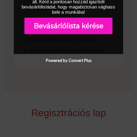
áll. Kérd a pontosan hozzád igazított
bevásárlólistádat, hogy magabiztosan vághass
Rozsdagátlóval alapozott fém
bele a munkába!
Bútorlapok
Bevásárlólista kérése
Latexfestékkel festett felületek
egyéb festett, lakkozott alapok
padlókiegyenlítővel öntött felületek
Powered by Convert Plus
Regisztrációs lap