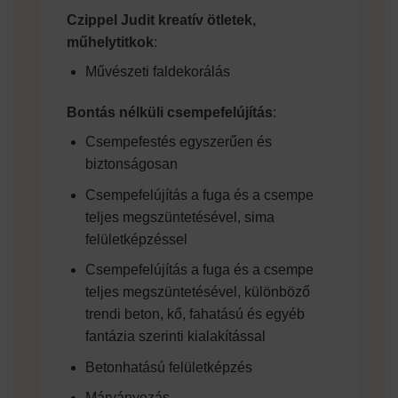
Czippel Judit kreatív ötletek,
műhelytitkok
:
Művészeti faldekorálás
Bontás nélküli csempefelújítás
:
Csempefestés egyszerűen és
biztonságosan
Csempefelújítás a fuga és a csempe
teljes megszüntetésével, sima
felületképzéssel
Csempefelújítás a fuga és a csempe
teljes megszüntetésével, különböző
trendi beton, kő, fahatású és egyéb
fantázia szerinti kialakítással
Betonhatású felületképzés
Márványozás