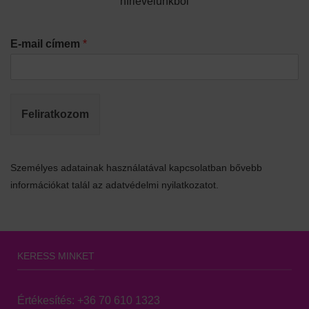
hírlevelünkből
E-mail címem
*
Feliratkozom
Személyes adatainak használatával kapcsolatban bővebb
információkat talál az adatvédelmi nyilatkozatot.
KERESS MINKET
Értékesítés:
+36 70 610 1323