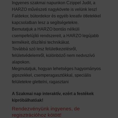
Ingyenes szakmai napunkon Czippel Judit, a
HARZO művészeti nagykövete is velünk lesz!
Faldekor, bútordekor és egyéb kreatív ötletekkel
kapcsolatban lesz a segítségetekre.
Bemutatjuk a HARZO bontás nélküli
csempefelújító rendszereit, a HARZO legújabb
termékeit, díszítési technikákat.
Továbbá szó lesz felületkezelésről,
felületvédelemről, különböző nem nedvszívó
alapokon.
Megmutatjuk, hogyan lehetséges hagyományos
gipszekkel, csemperagasztókkal, speciális
felületekre glettelni, ragasztani
A Szakmai nap interaktív, ezért a festékek
kipróbálhatóak!
Rendezvényünk ingyenes, de
regisztrációhoz kötött!