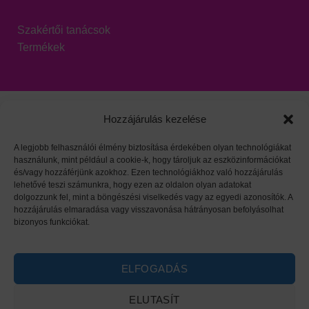
Szakértői tanácsok
Termékek
Hozzájárulás kezelése
A legjobb felhasználói élmény biztosítása érdekében olyan technológiákat
használunk, mint például a cookie-k, hogy tároljuk az eszközinformációkat
Viszonteladói oldal
|
Adatvédelem
|
HARZO tárgymutató
és/vagy hozzáférjünk azokhoz. Ezen technológiákhoz való hozzájárulás
lehetővé teszi számunkra, hogy ezen az oldalon olyan adatokat
dolgozzunk fel, mint a böngészési viselkedés vagy az egyedi azonosítók. A
hozzájárulás elmaradása vagy visszavonása hátrányosan befolyásolhat
bizonyos funkciókat.
ELFOGADÁS
ELUTASÍT