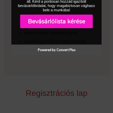
áll. Kérd a pontosan hozzád igazított
bevásárlólistádat, hogy magabiztosan vághass
Rozsdagátlóval alapozott fém
bele a munkába!
Bútorlapok
Bevásárlólista kérése
Latexfestékkel festett felületek
egyéb festett, lakkozott alapok
padlókiegyenlítővel öntött felületek
Powered by Convert Plus
Regisztrációs lap