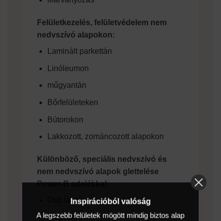
Felületkezelés, felületvédelem nem
nedvszívó alapokon:
Laminált parkettán
Linóleumon
műgyantán
Bőrfelületeken
Bútorokon
Lakkozott, zománcozott alapokon
Különböző, speciális nedvszívó és
nem nedvszívó alapok glettelése
Power-B adalékkal:
Osb lapok
Inspirációból valóság
A legszebb felületek mögött mindig biztos alap
Műgyanták