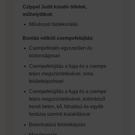
Czippel Judit kreatív ötletek,
műhelytitkok
:
Művészeti faldekorálás
Bontás nélküli csempefelújítás
:
Csempefestés egyszerűen és
biztonságosan
Csempefelújítás a fuga és a csempe
teljes megszüntetésével, sima
felületképzéssel
Csempefelújítás a fuga és a csempe
teljes megszüntetésével, különböző
trendi beton, kő, fahatású és egyéb
fantázia szerinti kialakítással
Betonhatású felületképzés
Márványozás