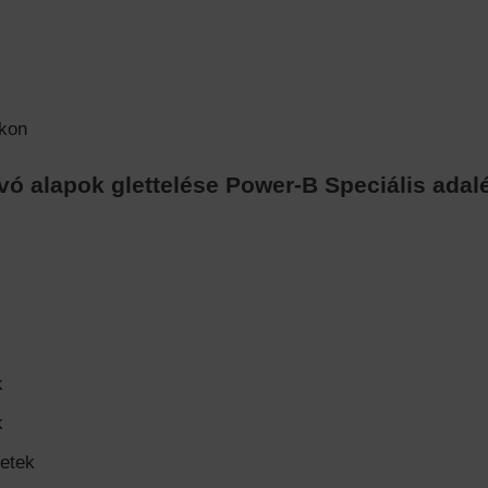
okon
 alapok glettelése Power-B Speciális adalé
k
k
letek