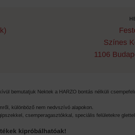
H
k)
Fest
Színes K
1106 Budapes
 kívül bemutatjuk Nektek a HARZO bontás nélküli csempefelú
lemről, különböző nem nedvszívó alapokon.
zekkel, csemperagasztókkal, speciális felületekre gletteln
stékek kipróbálhatóak!