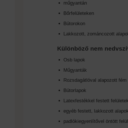
műgyantán
Bőrfelületeken
Bútorokon
Lakkozott, zománcozott alap
Különböző nem nedvszívó
Osb lapok
Műgyanták
Rozsdagátlóval alapozott fém
Bútorlapok
Latexfestékkel festett felülete
egyéb festett, lakkozott alapo
padlókiegyenlítővel öntött felü