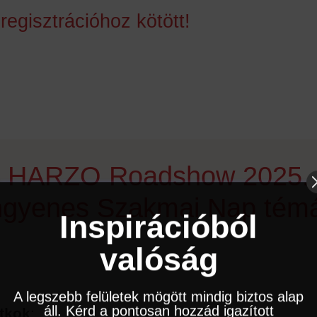
egisztrációhoz kötött!
HARZO Roadshow 2025.
ngyenes Szakmai Nap témá
Inspirációból
valóság
A legszebb felületek mögött mindig biztos alap
áll. Kérd a pontosan hozzád igazított
itkok
: