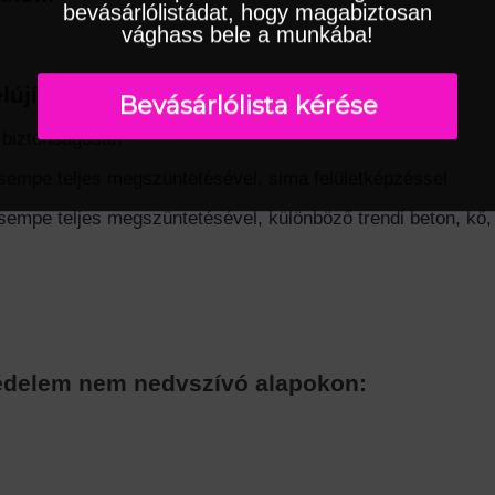
bevásárlólistádat, hogy magabiztosan
vághass bele a munkába!
lújítás
:
Bevásárlólista kérése
 biztonságosan
sempe teljes megszüntetésével, sima felületképzéssel
sempe teljes megszüntetésével, különböző trendi beton, kő,
 védelem nem nedvszívó alapokon: