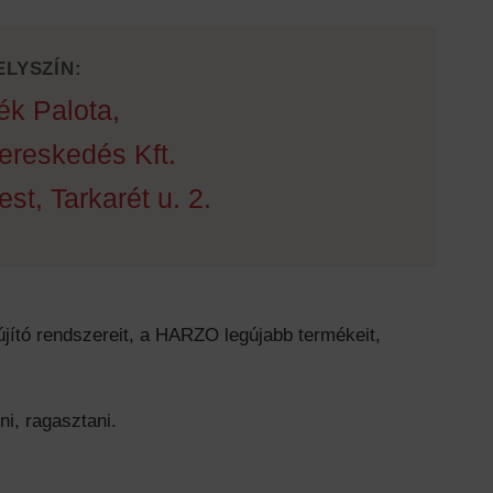
ELYSZÍN:
ék Palota,
ereskedés Kft.
t, Tarkarét u. 2.
jító rendszereit, a HARZO legújabb termékeit,
i, ragasztani.