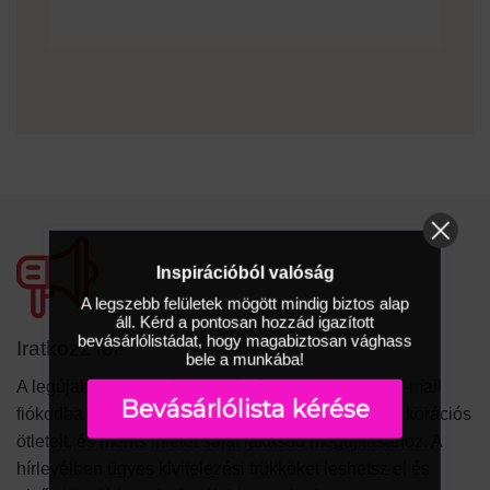
Inspirációból valóság
A legszebb felületek mögött mindig biztos alap
áll. Kérd a pontosan hozzád igazított
bevásárlólistádat, hogy magabiztosan vághass
Iratkozz fel!
bele a munkába!
A legújabb trendek és inspirációk közvetlenül az e-mail
Bevásárlólista kérése
fiókodba. Ismerd meg szakértőink szobafestési, dekorációs
ötleteit, és meríts ihletet saját lakásod megújításához. A
hírlevélben ügyes kivitelezési trükköket leshetsz el és