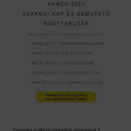
Ingyenes szakmai napunkon bemutatjuk a