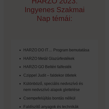
HARZO 2023.
Ingyenes Szakmai
Nap témái:
HARZO DO IT… Program bemutatása
HARZO Metál Glazúrfestékek
HARZO GO Beltéri falfesték
Czippel Judit – faldekor ötletek
Különböző, speciális nedvszívó és
nem nedvszívó alapok glettelése
Csempefelújítás bontás nélkül
Faldíszítő anyagok és technikák