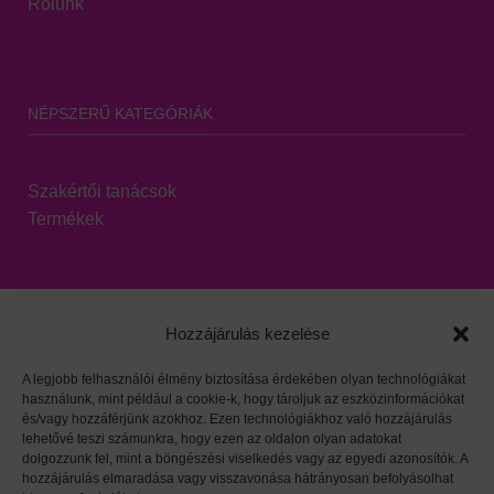
Rólunk
NÉPSZERŰ KATEGÓRIÁK
Szakértői tanácsok
Termékek
Hozzájárulás kezelése
A legjobb felhasználói élmény biztosítása érdekében olyan technológiákat
használunk, mint például a cookie-k, hogy tároljuk az eszközinformációkat
Viszonteladói oldal
|
Adatvédelem
|
HARZO tárgymutató
és/vagy hozzáférjünk azokhoz. Ezen technológiákhoz való hozzájárulás
lehetővé teszi számunkra, hogy ezen az oldalon olyan adatokat
dolgozzunk fel, mint a böngészési viselkedés vagy az egyedi azonosítók. A
hozzájárulás elmaradása vagy visszavonása hátrányosan befolyásolhat