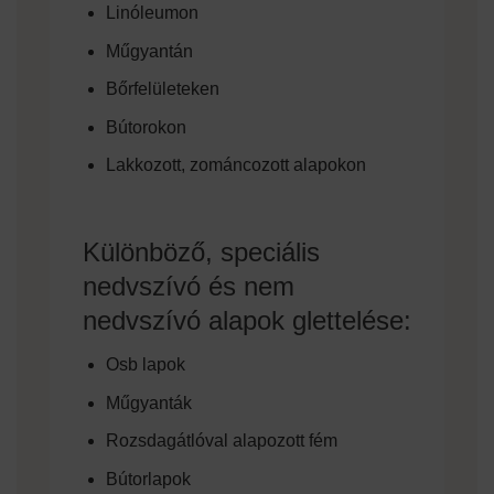
Linóleumon
Műgyantán
Bőrfelületeken
Bútorokon
Lakkozott, zománcozott alapokon
Különböző, speciális
nedvszívó és nem
nedvszívó alapok glettelése:
Osb lapok
Műgyanták
Rozsdagátlóval alapozott fém
Bútorlapok