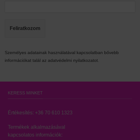
Feliratkozom
Személyes adatainak használatával kapcsolatban bővebb
információkat talál az adatvédelmi nyilatkozatot.
KERESS MINKET
Értékesítés:
+36 70 610 1323
Termékek alkalmazásával
kapcsolatos információk: