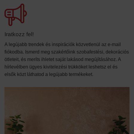
Iratkozz fel!
A legújabb trendek és inspirációk közvetlenül az e-mail
fiókodba. Ismerd meg szakértőink szobafestési, dekorációs
ötleteit, és meríts ihletet saját lakásod megújításához. A
hírlevélben ügyes kivitelezési trükköket leshetsz el és
elsők közt láthatod a legújabb termékeket.