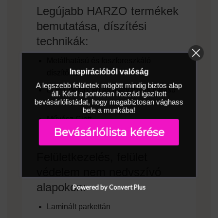
Legújabb HARZO termékek
bemutatása, díszítési
technikák:
Metálhatású és foszforeszkáló
Inspirációból valóság
díszítőlazúrok
A legszebb felületek mögött mindig biztos alap
LOFT beton, kő és márványos hatású
áll. Kérd a pontosan hozzád igazított
bevásárlólistádat, hogy magabiztosan vághass
glettanyag
bele a munkába!
Művész Glett
Bevásárlólista kérése
Felületkezelés, felület
védelem nem nedvszívó
alapokon:
Powered by Convert Plus
Laminált parkettán