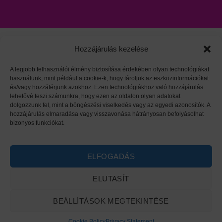
Hozzájárulás kezelése
A legjobb felhasználói élmény biztosítása érdekében olyan technológiákat
használunk, mint például a cookie-k, hogy tároljuk az eszközinformációkat
Viszonteladói oldal
|
Adatvédelem
|
HARZO tárgymutató
és/vagy hozzáférjünk azokhoz. Ezen technológiákhoz való hozzájárulás
lehetővé teszi számunkra, hogy ezen az oldalon olyan adatokat
dolgozzunk fel, mint a böngészési viselkedés vagy az egyedi azonosítók. A
hozzájárulás elmaradása vagy visszavonása hátrányosan befolyásolhat
bizonyos funkciókat.
ELFOGADÁS
ELUTASÍT
BEÁLLÍTÁSOK MEGTEKINTÉSE
Minden jog fenntartva 2026 ©
HARZO
Cookie Policy
Privacy Statement