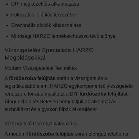
DIY megközelítés alkalmazása
Fokozatos felújítás tervezése
Szezonális akciók kihasználása
Minőségi HARZO termékek hosszú távú előnyei
Vízszigetelés Specialista HARZO
Megoldásokkal
Modern Vízszigetelési Technikák
A
fürdőszoba felújítás
során a vízszigetelés a
legkritikusabb elem. HARZO egykomponensű vízszigetelő
rendszere forradalmasította a DIY
fürdőszoba felújítást
.
Blogunkban részletesen bemutatjuk az alkalmazási
technikákat és a gyakori hibák elkerülését.
Vízszigetelő Csíkok Alkalmazása
A modern
fürdőszoba felújítás
során elengedhetetlen a