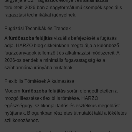
tárgyalja a C2T ragasztók előnyeit és alkalmazási
területeit. 2026-ban a nagyformátumú csempék speciális
ragasztási technikákat igényelnek.
Fugázási Technikák és Trendek
A
fürdőszoba felújítás
vizuális befejezését a fugázás
adja. HARZO blog cikkeinkben megtalálja a különböző
fugázóanyagok jellemzőit és alkalmazási módszereit. A
2026-os trendek a minimális fugavastagság és a
színharmónia irányába mutatnak.
Flexibilis Tömítések Alkalmazása
Modern
fürdőszoba felújítás
során elengedhetetlen a
mozgó illesztések flexibilis tömítése. HARZO
egészségügyi szilikonjai tartós és esztétikus megoldást
nyújtanak. Blogunkban részletes útmutatót talál a tökéletes
szilikonozáshoz.