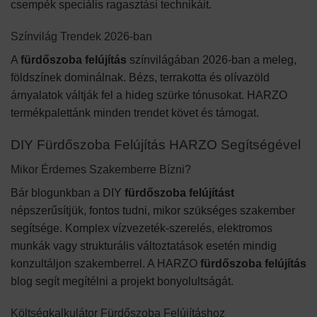
csempék speciális ragasztási technikáit.
Színvilág Trendek 2026-ban
A
fürdőszoba felújítás
színvilágában 2026-ban a meleg,
földszínek dominálnak. Bézs, terrakotta és olívazöld
árnyalatok váltják fel a hideg szürke tónusokat. HARZO
termékpalettánk minden trendet követ és támogat.
DIY Fürdőszoba Felújítás HARZO Segítségével
Mikor Érdemes Szakemberre Bízni?
Bár blogunkban a DIY
fürdőszoba felújítást
népszerűsítjük, fontos tudni, mikor szükséges szakember
segítsége. Komplex vízvezeték-szerelés, elektromos
munkák vagy strukturális változtatások esetén mindig
konzultáljon szakemberrel. A HARZO
fürdőszoba felújítás
blog segít megítélni a projekt bonyolultságát.
Költségkalkulátor Fürdőszoba Felújításhoz