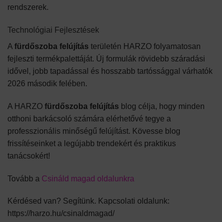
rendszerek.
Technológiai Fejlesztések
A
fürdőszoba felújítás
területén HARZO folyamatosan
fejleszti termékpalettáját. Új formulák rövidebb száradási
idővel, jobb tapadással és hosszabb tartóssággal várhatók
2026 második felében.
A HARZO
fürdőszoba felújítás
blog célja, hogy minden
otthoni barkácsoló számára elérhetővé tegye a
professzionális minőségű felújítást. Kövesse blog
frissítéseinket a legújabb trendekért és praktikus
tanácsokért!
Tovább a
Csináld magad oldalunkra
Kérdésed van? Segítünk. Kapcsolati oldalunk:
https://harzo.hu/csinaldmagad/