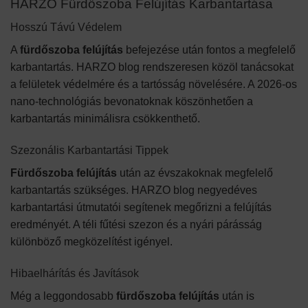
HARZO Fürdőszoba Felújítás Karbantartása
Hosszú Távú Védelem
A
fürdőszoba felújítás
befejezése után fontos a megfelelő
karbantartás. HARZO blog rendszeresen közöl tanácsokat
a felületek védelmére és a tartósság növelésére. A 2026-os
nano-technológiás bevonatoknak köszönhetően a
karbantartás minimálisra csökkenthető.
Szezonális Karbantartási Tippek
Fürdőszoba felújítás
után az évszakoknak megfelelő
karbantartás szükséges. HARZO blog negyedéves
karbantartási útmutatói segítenek megőrizni a felújítás
eredményét. A téli fűtési szezon és a nyári párásság
különböző megközelítést igényel.
Hibaelhárítás és Javítások
Még a leggondosabb
fürdőszoba felújítás
után is