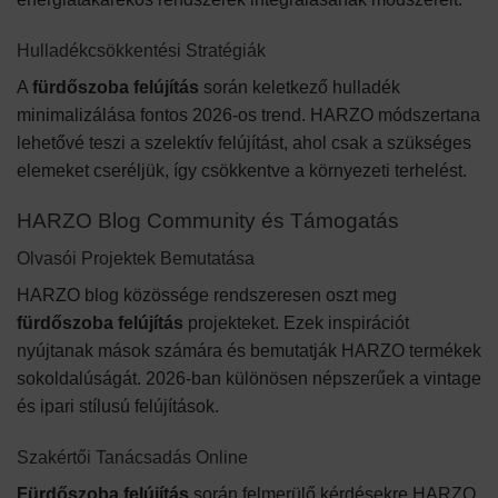
Hulladékcsökkentési Stratégiák
A
fürdőszoba felújítás
során keletkező hulladék
minimalizálása fontos 2026-os trend. HARZO módszertana
lehetővé teszi a szelektív felújítást, ahol csak a szükséges
elemeket cseréljük, így csökkentve a környezeti terhelést.
HARZO Blog Community és Támogatás
Olvasói Projektek Bemutatása
HARZO blog közössége rendszeresen oszt meg
fürdőszoba felújítás
projekteket. Ezek inspirációt
nyújtanak mások számára és bemutatják HARZO termékek
sokoldalúságát. 2026-ban különösen népszerűek a vintage
és ipari stílusú felújítások.
Szakértői Tanácsadás Online
Fürdőszoba felújítás
során felmerülő kérdésekre HARZO