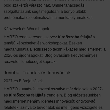
blog szakértői válaszolnak. Online tanácsadási
szolgáltatásunk segít megoldani a bonyolultabb
problémákat és optimalizálni a munkafolyamatokat.
Képzések és Workshopok
HARZO rendszeresen szervez
fürdőszoba felújítás
témájú képzéseket és workshopokat. Ezeken
megtanulhatja a legfrissebb technikákat és megismerheti a
2026-os újdonságokat. Blog olvasóink kedvezményes
részvételi lehetőséget kapnak.
Jövőbeli Trendek és Innovációk
2027-es Előrejelzések
HARZO kutatás-fejlesztési osztálya már dolgozik a 2027-
es
fürdőszoba felújítás
trendjein. Blog előzetesünkben
megismerhet néhány ígéretes innovációt: öngyógyító
felületek, színváltó bevonatok és intelligens vízszigetelési