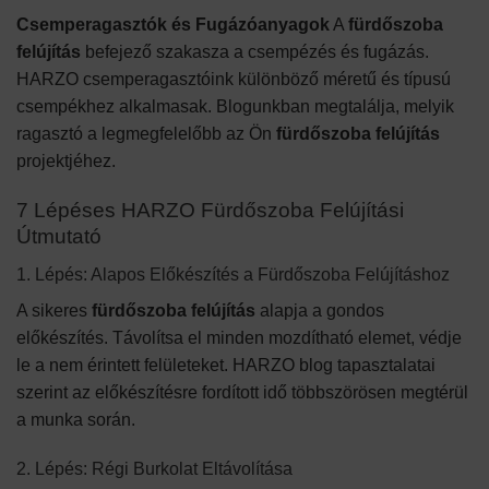
Csemperagasztók és Fugázóanyagok
A
fürdőszoba
felújítás
befejező szakasza a csempézés és fugázás.
HARZO csemperagasztóink különböző méretű és típusú
csempékhez alkalmasak. Blogunkban megtalálja, melyik
ragasztó a legmegfelelőbb az Ön
fürdőszoba felújítás
projektjéhez.
7 Lépéses HARZO Fürdőszoba Felújítási
Útmutató
1. Lépés: Alapos Előkészítés a Fürdőszoba Felújításhoz
A sikeres
fürdőszoba felújítás
alapja a gondos
előkészítés. Távolítsa el minden mozdítható elemet, védje
le a nem érintett felületeket. HARZO blog tapasztalatai
szerint az előkészítésre fordított idő többszörösen megtérül
a munka során.
2. Lépés: Régi Burkolat Eltávolítása