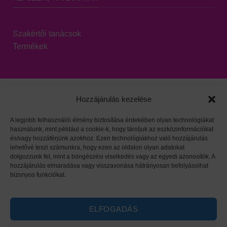
Szakértői tanácsok
Termékek
Hozzájárulás kezelése
A legjobb felhasználói élmény biztosítása érdekében olyan technológiákat
használunk, mint például a cookie-k, hogy tároljuk az eszközinformációkat
Viszonteladói oldal
|
Adatvédelem
|
HARZO tárgymutató
és/vagy hozzáférjünk azokhoz. Ezen technológiákhoz való hozzájárulás
lehetővé teszi számunkra, hogy ezen az oldalon olyan adatokat
dolgozzunk fel, mint a böngészési viselkedés vagy az egyedi azonosítók. A
hozzájárulás elmaradása vagy visszavonása hátrányosan befolyásolhat
bizonyos funkciókat.
ELFOGADÁS