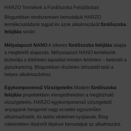
HARZO Termékek a Fürdőszoba Felújításban
Blogunkban rendszeresen bemutatjuk HARZO
termékcsaládunk tagjait és azok alkalmazását
fürdőszoba
felújítás
során:
Mélyalapozó NANO
A sikeres
fürdőszoba felújítás
alapja
a megfelelő alapozás. Mélyalapozó NANO termékünk
biztosítja a tökéletes tapadást minden felületen – betontól a
gipszkartonig. Blogunkban részletes útmutatót talál a
helyes alkalmazáshoz.
Egykomponensű Vízszigetelés
Modern
fürdőszoba
felújítás
projektekben elengedhetetlen a megbízható
vízszigetelés. HARZO egykomponensű vízszigetelő
anyagaink hengerrel vagy ecsettel egyszerűen
alkalmazhatók, és tartós védelmet nyújtanak. Blog
cikkeinkben lépésről lépésre bemutatjuk az alkalmazást.