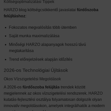
Költségoptimalizálási Tippek
HARZO blog költségcsökkentő javaslatai
fürdőszoba
felújításhoz
:
Fokozatos megvalósítás több ütemben
Saját munka maximalizálása
Minőségi HARZO alapanyagok hosszú távú
megtakarítása
Trend előrejelzések alapján időzítés
2026-os Technológiai Újítások
Okos Vízszigetelési Megoldások
A 2026-os
fürdőszoba felújítás
trendek között
megjelennek az okos vízszigetelési rendszerek. HARZO
kutatás-fejlesztési osztálya folyamatosan dolgozik olyan
innovatív megoldásokon, amelyek integrálhatók a modern