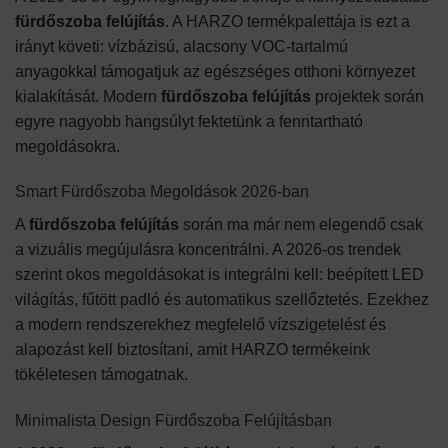
fürdőszoba felújítás
. A HARZO termékpalettája is ezt a
irányt követi: vízbázisú, alacsony VOC-tartalmú
anyagokkal támogatjuk az egészséges otthoni környezet
kialakítását. Modern
fürdőszoba felújítás
projektek során
egyre nagyobb hangsúlyt fektetünk a fenntartható
megoldásokra.
Smart Fürdőszoba Megoldások 2026-ban
A
fürdőszoba felújítás
során ma már nem elegendő csak
a vizuális megújulásra koncentrálni. A 2026-os trendek
szerint okos megoldásokat is integrálni kell: beépített LED
világítás, fűtött padló és automatikus szellőztetés. Ezekhez
a modern rendszerekhez megfelelő vízszigetelést és
alapozást kell biztosítani, amit HARZO termékeink
tökéletesen támogatnak.
Minimalista Design Fürdőszoba Felújításban