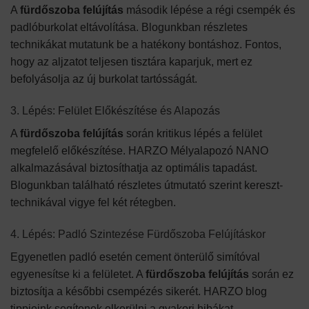
A
fürdőszoba felújítás
második lépése a régi csempék és
padlóburkolat eltávolítása. Blogunkban részletes
technikákat mutatunk be a hatékony bontáshoz. Fontos,
hogy az aljzatot teljesen tisztára kaparjuk, mert ez
befolyásolja az új burkolat tartósságát.
3. Lépés: Felület Előkészítése és Alapozás
A
fürdőszoba felújítás
során kritikus lépés a felület
megfelelő előkészítése. HARZO Mélyalapozó NANO
alkalmazásával biztosíthatja az optimális tapadást.
Blogunkban található részletes útmutató szerint kereszt-
technikával vigye fel két rétegben.
4. Lépés: Padló Szintezése Fürdőszoba Felújításkor
Egyenetlen padló esetén cement önterülő simítóval
egyenesítse ki a felületet. A
fürdőszoba felújítás
során ez
biztosítja a későbbi csempézés sikerét. HARZO blog
tippjeink segítenek elkerülni a gyakori hibákat.