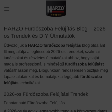
Skip
to
content
HARZO Fürdőszoba Felújítás Blog – 2026-
os Trendek és DIY Útmutatók
Üdvözöljük a
HARZO fürdőszoba felújítás
blog oldalán!
Itt megtalálja a legfrissebb 2026-os trendeket, szakmai
tanácsokat és részletes útmutatókat ahhoz, hogy saját
maga is professzionális minőségű
fürdőszoba felújítást
valósíthasson meg. Blogunkban rendszeresen osztjuk meg
tapasztalatainkat és bemutatjuk a legújabb
fürdőszoba
felújítás
technikákat.
2026-os Fürdőszoba Felújítási Trendek
Fenntartható Fürdőszoba Felújítás
A 2026-os év egyik legnagyobb trendje a környezettudatos