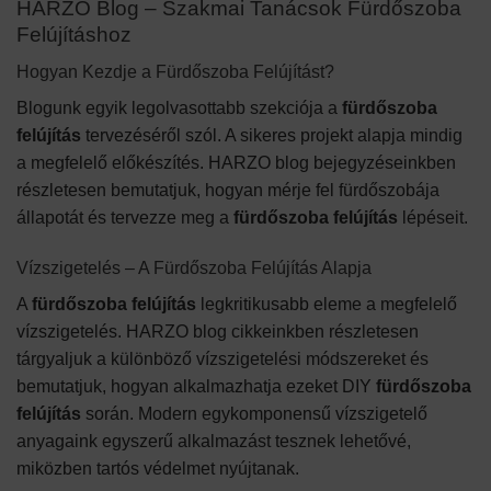
HARZO Blog – Szakmai Tanácsok Fürdőszoba
Felújításhoz
Hogyan Kezdje a Fürdőszoba Felújítást?
Blogunk egyik legolvasottabb szekciója a
fürdőszoba
felújítás
tervezéséről szól. A sikeres projekt alapja mindig
a megfelelő előkészítés. HARZO blog bejegyzéseinkben
részletesen bemutatjuk, hogyan mérje fel fürdőszobája
állapotát és tervezze meg a
fürdőszoba felújítás
lépéseit.
Vízszigetelés – A Fürdőszoba Felújítás Alapja
A
fürdőszoba felújítás
legkritikusabb eleme a megfelelő
vízszigetelés. HARZO blog cikkeinkben részletesen
tárgyaljuk a különböző vízszigetelési módszereket és
bemutatjuk, hogyan alkalmazhatja ezeket DIY
fürdőszoba
felújítás
során. Modern egykomponensű vízszigetelő
anyagaink egyszerű alkalmazást tesznek lehetővé,
miközben tartós védelmet nyújtanak.