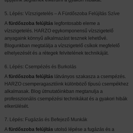
5. Lépés: Vízszigetelés – A Fürdőszoba Felújítás Szíve
A
fürdőszoba felújítás
legfontosabb eleme a
vízszigetelés. HARZO egykomponensű vízszigetelő
anyagaink könnyű alkalmazást tesznek lehetővé.
Blogunkban megtalálja a vízszigetelő csíkok megfelelő
elhelyezését és a rétegek felvitelének technikáját.
6. Lépés: Csempézés és Burkolás
A
fürdőszoba felújítás
látványos szakasza a csempézés.
HARZO csemperagasztóink különböző típusú csempékhez
alkalmasak. Blog útmutatóinkban megtanulja a
professzionális csempézési technikákat és a gyakori hibák
elkerülését.
7. Lépés: Fugázás és Befejező Munkák
A
fürdőszoba felújítás
utolsó lépése a fugázás és a