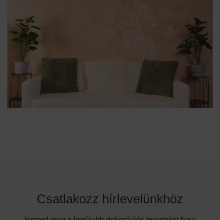
Csatlakozz hírlevelünkhöz
Ismerd meg a legújabb dekorációs trendeket havi