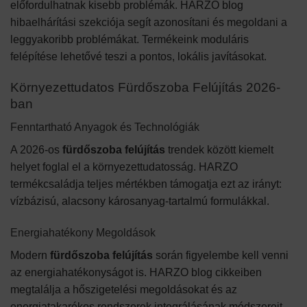
előfordulhatnak kisebb problémák. HARZO blog
hibaelhárítási szekciója segít azonosítani és megoldani a
leggyakoribb problémákat. Termékeink moduláris
felépítése lehetővé teszi a pontos, lokális javításokat.
Környezettudatos Fürdőszoba Felújítás 2026-
ban
Fenntartható Anyagok és Technológiák
A 2026-os
fürdőszoba felújítás
trendek között kiemelt
helyet foglal el a környezettudatosság. HARZO
termékcsaládja teljes mértékben támogatja ezt az irányt:
vízbázisú, alacsony károsanyag-tartalmú formulákkal.
Energiahatékony Megoldások
Modern
fürdőszoba felújítás
során figyelembe kell venni
az energiahatékonyságot is. HARZO blog cikkeiben
megtalálja a hőszigetelési megoldásokat és az
energiatakarékos rendszerek integrálásának módszereit.